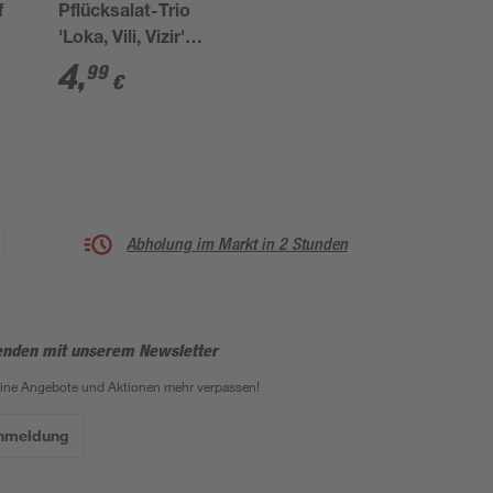
f
Pflücksalat-Trio
'Loka, Vili, Vizir'
Saatband 5 m
4
,
99
€
Abholung im Markt in 2 Stunden
enden mit unserem Newsletter
eine Angebote und Aktionen mehr verpassen!
Anmeldung