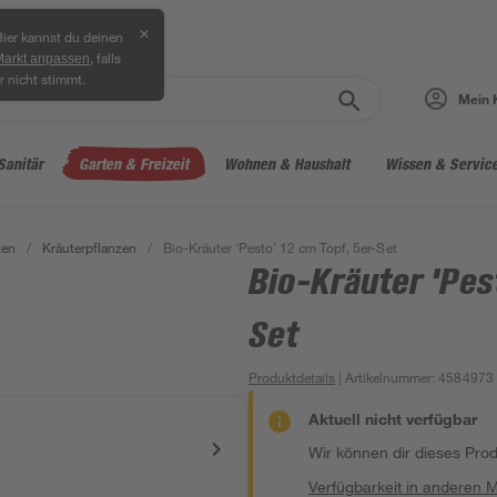
✕
ier kannst du deinen
, falls
Markt anpassen
r nicht stimmt.
Mein 
Sanitär
Garten & Freizeit
Wohnen & Haushalt
Wissen & Servic
zen
/
Kräuterpflanzen
/
Bio-Kräuter 'Pesto' 12 cm Topf, 5er-Set
Bio-Kräuter 'Pes
Set
Produktdetails
| Artikelnummer
:
4584973
Aktuell nicht verfügbar
Wir können dir dieses Produ
Verfügbarkeit in anderen 