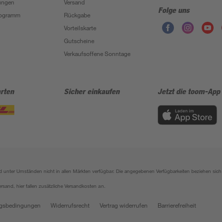
ungen
Versand
Folge uns
Programm
Rückgabe
Vorteilskarte
Gutscheine
Verkaufsoffene Sonntage
rten
Sicher einkaufen
Jetzt die toom-App
sind unter Umständen nicht in allen Märkten verfügbar. Die angegebenen Verfügbarkeiten beziehen s
ersand, hier fallen zusätzliche Versandkosten an.
gsbedingungen
Widerrufsrecht
Vertrag widerrufen
Barrierefreiheit