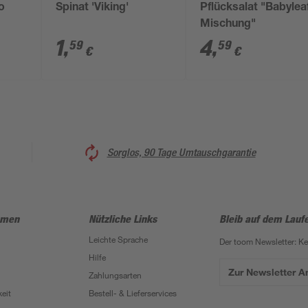
o
Spinat 'Viking'
Pflücksalat "Babylea
Mischung"
1
,
4
,
59
59
€
€
Sorglos, 90 Tage Umtauschgarantie
hmen
Nützliche Links
Bleib auf dem Lauf
Leichte Sprache
Der toom Newsletter: K
Hilfe
Zur Newsletter 
Zahlungsarten
eit
Bestell- & Lieferservices