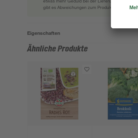
etwas mehr Geduld bei der Lieferung bitten müss
gibt es Abweichungen zum Produktfoto.
Eigenschaften
Ähnliche Produkte