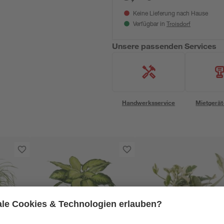
Keine Lieferung nach Hause
Troisdorf
Verfügbar in
Unsere passenden Services
Handwerksservice
Mietgerät