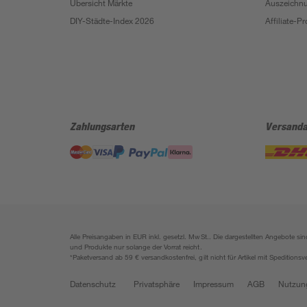
Übersicht Märkte
Auszeichn
DIY-Städte-Index 2026
Affiliate-
Zahlungsarten
Versanda
Alle Preisangaben in EUR inkl. gesetzl. MwSt.. Die dargestellten Angebote 
und Produkte nur solange der Vorrat reicht.
*Paketversand ab 59 € versandkostenfrei, gilt nicht für Artikel mit Speditionsv
Datenschutz
Privatsphäre
Impressum
AGB
Nutzun