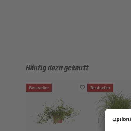
Häufig dazu gekauft
Bestseller
Bestseller