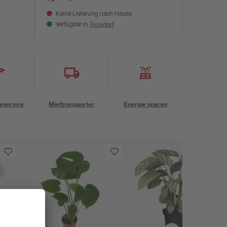
Keine Lieferung nach Hause
Troisdorf
Verfügbar in
eservice
Miettransporter
Energie sparen