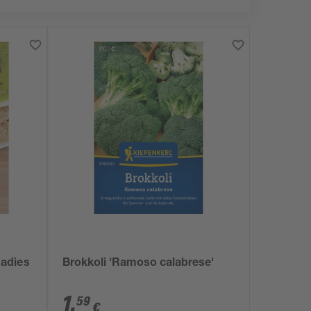
adies
Brokkoli 'Ramoso calabrese'
1
,
59
€