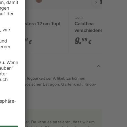
toom
toom
m
Monstera 12 cm Topf
Calathea
verschiedene Sorten
14 cm Topf
6
,
9
,
99
99
€
€
iert nach Verfügbarkeit der Artikel. Es können
asilikum, französischer Estragon, Gartenknofi, Knobi-
rekt beim Gärtner. Da kann es passieren, dass wir um