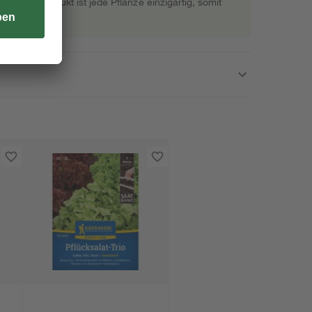
s Naturprodukt ist jede Pflanze einzigartig, somit