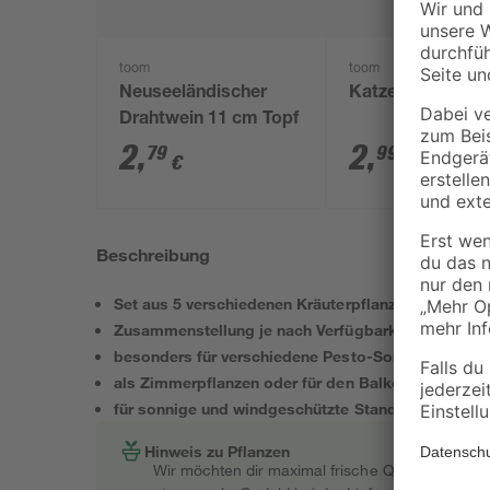
toom
toom
Neuseeländischer
Katzengras 'Zum
Drahtwein 11 cm Topf
2
,
2
,
79
99
€
€
Beschreibung
Set aus 5 verschiedenen Kräuterpflanzen
Zusammenstellung je nach Verfügbarkeit
besonders für verschiedene Pesto-Sorten
als Zimmerpflanzen oder für den Balkon geeignet
für sonnige und windgeschützte Standorte
Hinweis zu Pflanzen
Wir möchten dir maximal frische Qualität garant