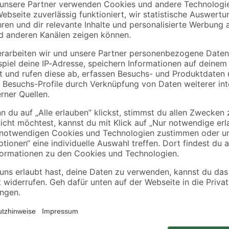
toom
toom
ula'
Dieffenbachie 12 cm
Efeutute 'N'joy' 11 c
Topf
Topf
4
,
4
,
99
99
€
€
Die Zusammensetzung des Sets vari
enthalten sein: Bärlauch, Strauchb
Gras und Olivenkraut.
ieren. Deswegen ordern wir deine Pflanze erst nach der Bestellung di