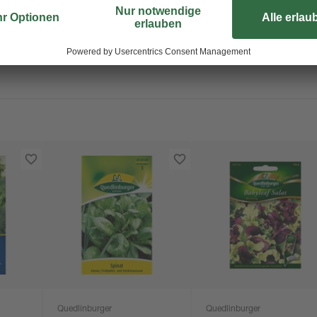
en. So kannst du dich über eine frische und gesunde Pflanze freuen! Al
Quedlinburger
Quedlinburger