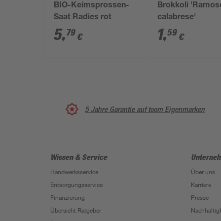
BIO-Keimsprossen-
Brokkoli 'Ramos
Saat Radies rot
calabrese'
5
,
1
,
79
59
€
€
5 Jahre Garantie auf toom Eigenmarken
Wissen & Service
Unterne
Handwerksservice
Über uns
Entsorgungsservice
Karriere
Finanzierung
Presse
Übersicht Ratgeber
Nachhaltigk