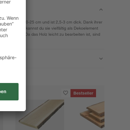
hmesser von 20-25 cm und ist 2,5-3 cm dick. Dank ihrer
weißen Rinde kannst du sie vielfältig als Dekoelement
Servierplatte. Da das Holz leicht zu bearbeiten ist, sind
esetzt.
Bestseller