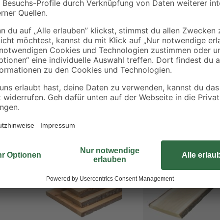
Die Birkenscheibe hat einen Durc
geschliffenen Oberfläche und der 
nutzen, z. B. als Untersetzer oder 
deiner Kreativität keine Grenzen g
Bestseller