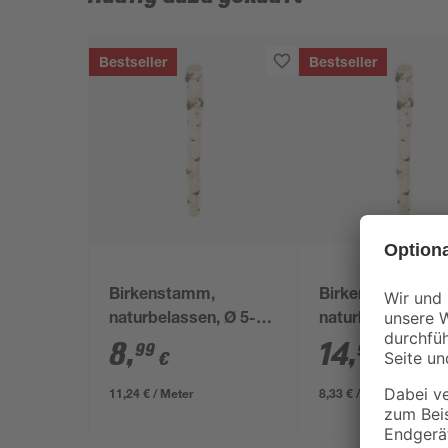
Bestseller
Bestseller
Birkenstamm,
Birkenstamm
naturbelassen, Ø 5-9
naturbelassen Ø 
x 80 cm
180 cm
8
,
14
,
99
99
€
€
11,24 € / Meter
8,33 € / Meter