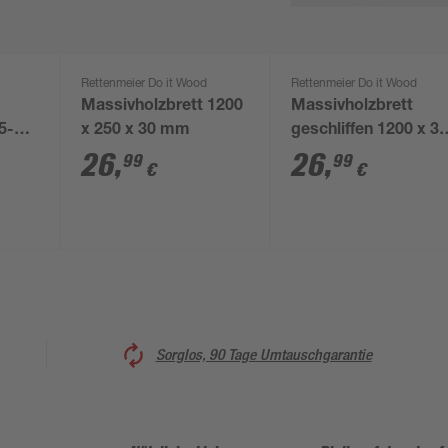
Rettenmeier Do it Wood
Rettenmeier Do it Wood
Massivholzbrett 1200
Massivholzbrett
5-9 x
x 250 x 30 mm
geschliffen 1200 x 3
x 24 mm
26
,
26
,
99
99
€
€
Sorglos, 90 Tage Umtauschgarantie