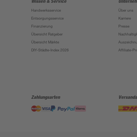
Wissen & Service
Unterne
Handwerksservice
Über uns
Entsorgungsservice
Karriere
Finanzierung
Presse
Übersicht Ratgeber
Nachhaltigk
Übersicht Märkte
Auszeichn
DIY-Städte-Index 2026
Affiliate-
Zahlungsarten
Versanda