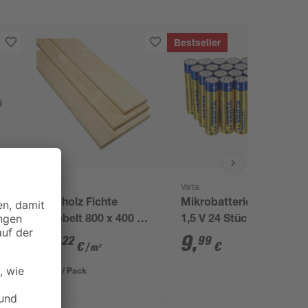
Bestseller
B1
Varta
Leimholz Fichte
Mikrobatterien (AAA)
 x
gehobelt 800 x 400 x
1,5 V 24 Stück
16 mm
31
,
9
,
22
99
€
€
/ m²
9,99 € / Pack