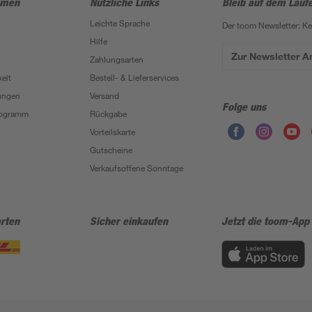
hmen
Nützliche Links
Bleib auf dem Lauf
Leichte Sprache
Der toom Newsletter: K
Hilfe
Zur Newsletter 
Zahlungsarten
eit
Bestell- & Lieferservices
ungen
Versand
Folge uns
Programm
Rückgabe
Vorteilskarte
Gutscheine
Verkaufsoffene Sonntage
rten
Sicher einkaufen
Jetzt die toom-App