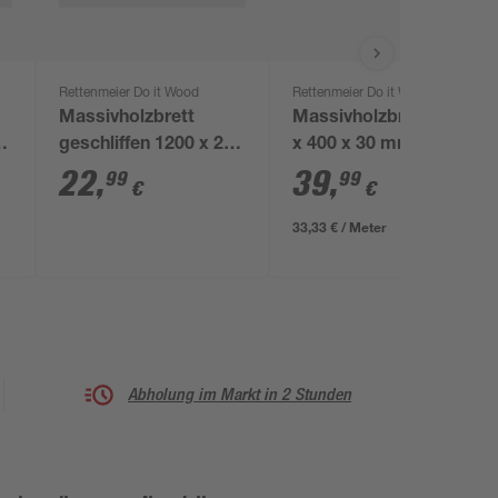
Rettenmeier Do it Wood
Rettenmeier Do it Wood
Massivholzbrett
Massivholzbrett 1200
00
geschliffen 1200 x 250
x 400 x 30 mm
x 24 mm
22
,
39
,
99
99
€
€
33,33 € / Meter
Abholung im Markt in 2 Stunden