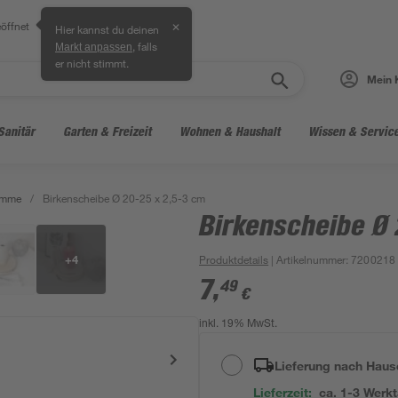
öffnet
✕
Hier kannst du deinen
, falls
Markt anpassen
er nicht stimmt.
Mein 
Sanitär
Garten & Freizeit
Wohnen & Haushalt
Wissen & Servic
ämme
/
Birkenscheibe Ø 20-25 x 2,5-3 cm
Birkenscheibe Ø
+
4
Produktdetails
| Artikelnummer
:
7200218
7
,
49
€
inkl. 19% MwSt.
Lieferung nach Haus
Lieferzeit:
ca. 1-3 Werk