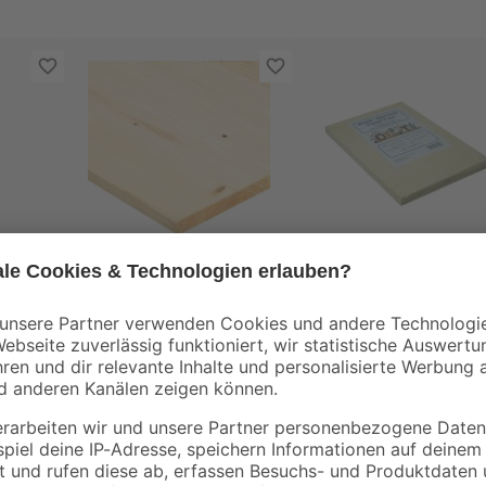
B1
Leimholz Fichte 800 x
Bastlersperrholz
5-9 x
200 x 16 mm
Pappel A4 297 x 210
4 mm 5 Stück
31
,
12
,
19
79
€
€
/ m²
/ m²
4,99 € / Pack
3,99 € / Pack