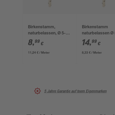
Birkenstamm,
Birkenstamm
naturbelassen, Ø 5-9
naturbelassen Ø 
x 80 cm
180 cm
8
,
14
,
99
99
€
€
11,24 € / Meter
8,33 € / Meter
5 Jahre Garantie auf toom Eigenmarken