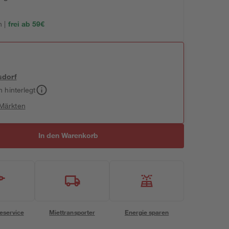
 |
frei ab 59€
sdorf
h hinterlegt
 Märkten
In den Warenkorb
eservice
Miettransporter
Energie sparen