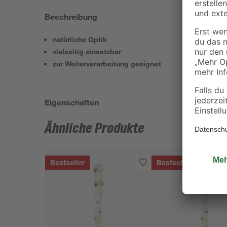
Beschreibung
natürliche Optik
vielseitig einsetzbar
zur Weiterverarbeitung geeignet
Eigenschaften
Ähnliche Produkte
Bestseller
Bestseller