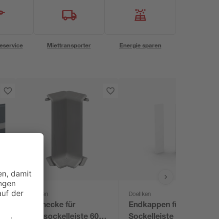
eservice
Miettransporter
Energie sparen
Doellken
Doellken
S
Innenecke für
Endkappen für LED
Kernsockelleiste 60,
Sockelleiste 'Cubica