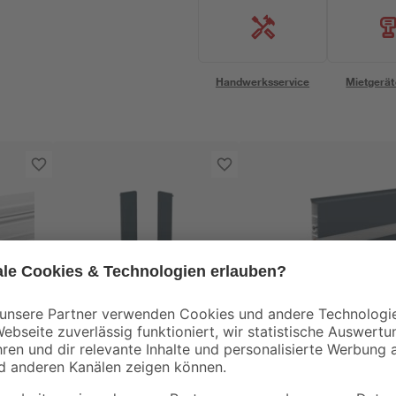
Handwerksservice
Mietgerät
Doellken
Doellken
ica
Endkappen für LED
Deckprofil 'Cubica L
2 cm
Sockelleiste 'Cubica
80' Light Down