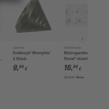
Gardinia
Elbersdrucke
Endknopf 'Memphis'
Bistrogardine "Javine
2 Stück
Floral" violett
9
,
16
,
99
99
€
€
12,14 € / Meter