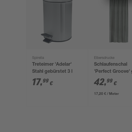
Spirella
Elbersdrucke
Treteimer 'Adelar'
Schlaufenschal
Stahl gebürstet 3 l
'Perfect Groove'
135 x 255 cm
17
,
42
,
99
99
€
€
17,20 € / Meter