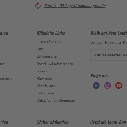
Sorglos, 90 Tage Umtauschgarantie
hmen
Nützliche Links
Bleib auf dem Lauf
Leichte Sprache
Der toom Newsletter: K
Hilfe
Zur Newsletter 
Zahlungsarten
eit
Bestell- & Lieferservices
ungen
Versand
Folge uns
Programm
Rückgabe
Vorteilskarte
Gutscheine
Verkaufsoffene Sonntage
rten
Sicher einkaufen
Jetzt die toom-App