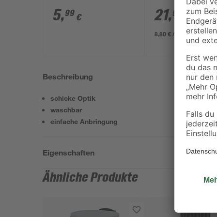
LS 80' anthrazit
5
,
21
,
99
99
€
€
8,80 € / Meter
Beschreibung
schicke Optik
waschbar
einfache Anbringung
Eigenschaften
Ähnliche Produkte