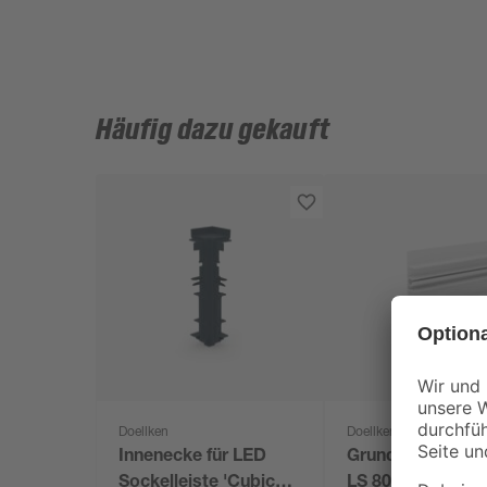
Häufig dazu gekauft
Doellken
Doellken
Innenecke für LED
Grundprofil 'Cub
Sockelleiste 'Cubica
LS 80' 250 x 8 x 