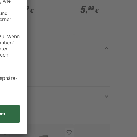
dunkelgrau
LS 80' weiß, 2 Stück
3
,
5
,
19
99
€
€