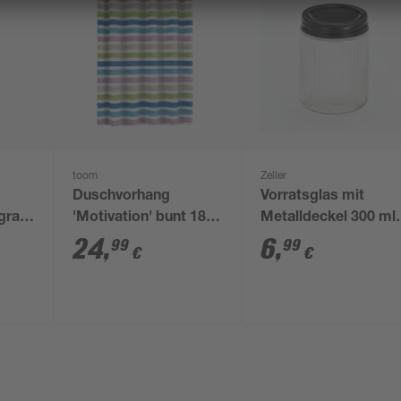
toom
Zeller
Duschvorhang
Vorratsglas mit
 grau
'Motivation' bunt 180
Metalldeckel 300 ml
x 200 cm
7,5 x 10 x 7,5 cm
24
,
6
,
99
99
€
€