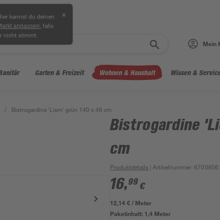
✕
ier kannst du deinen
, falls
Markt anpassen
r nicht stimmt.
Mein 
Sanitär
Garten & Freizeit
Wohnen & Haushalt
Wissen & Servic
/
Bistrogardine 'Liem' grün 140 x 48 cm
Bistrogardine 'L
cm
Produktdetails
| Artikelnummer
:
6700856
16
,
99
€
12,14 € / Meter
Paketinhalt:
1,4 Meter