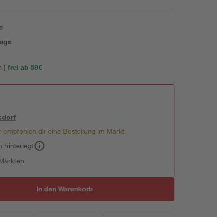
e
tage
 |
frei ab 59€
sdorf
 empfehlen dir eine Bestellung im Markt.
h hinterlegt
 Märkten
In den Warenkorb