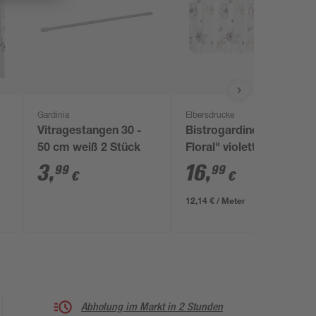
Gardinia
Elbersdrucke
Vitragestangen 30 -
Bistrogardine "Javine
50 cm weiß 2 Stück
Floral" violett
3
,
16
,
99
99
€
€
12,14 € / Meter
Abholung im Markt in 2 Stunden