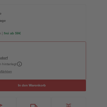
e
tage
 |
frei ab 59€
sdorf
h hinterlegt
 Märkten
In den Warenkorb