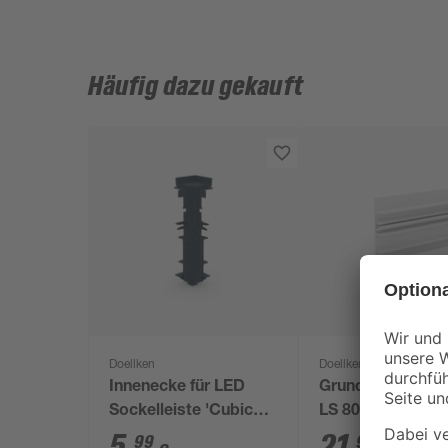
Häufig dazu gekauft
Doellken
Doellken
Innenecke für LED
Grundprofil 'Cub
Sockelleiste 'Cubica
LS 80' 250 x 8 x 
LS 80' anthrazit
5
,
21
,
99
99