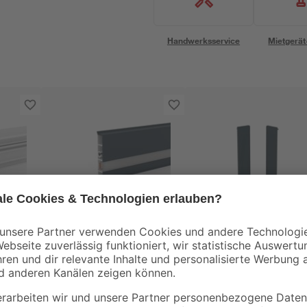
Handwerksservice
Mietgerät
Doellken
Doellken
ica
Deckprofil 'Cubica LS
Endkappen für LED
2 cm
80' Light Down
Sockelleiste 'Cubica
anthrazit 250 x 8 x 2
LS 80' anthrazit, 2
21
,
5
,
99
99