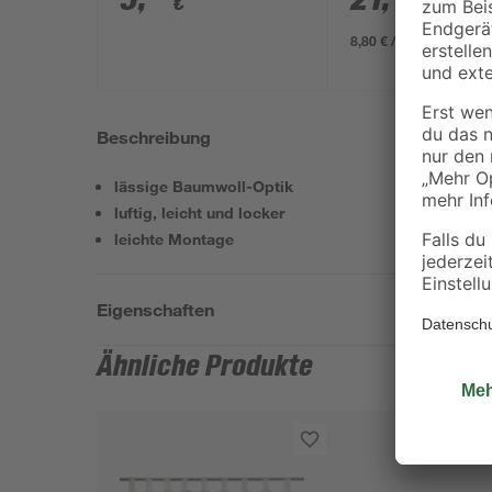
€
€
8,80 € / Meter
Beschreibung
lässige Baumwoll-Optik
luftig, leicht und locker
leichte Montage
Eigenschaften
Ähnliche Produkte