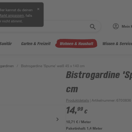
✕
ier kannst du deinen
, falls
Markt anpassen
r nicht stimmt.
Mein 
Sanitär
Garten & Freizeit
Wohnen & Haushalt
Wissen & Servic
gardinen
/
Bistrogardine 'Spume' weiß 45 x 140 cm
Bistrogardine 'S
cm
Produktdetails
| Artikelnummer
:
6700836
14
,
99
€
10,71 € / Meter
Paketinhalt:
1,4 Meter