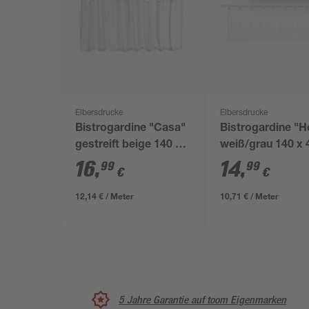
Elbersdrucke
Elbersdrucke
Bistrogardine "Casa"
Bistrogardine "H
gestreift beige 140 x
weiß/grau 140 x 
48 cm
cm
16
,
14
,
99
99
€
€
12,14 € / Meter
10,71 € / Meter
5 Jahre Garantie auf toom Eigenmarken