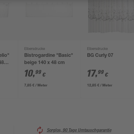
Elbersdrucke
Elbersdrucke
elio"
Bistrogardine "Basic"
BG Curly 07
48
beige 140 x 48 cm
10
,
17
,
99
99
€
€
7,85 € / Meter
12,85 € / Meter
Sorglos, 90 Tage Umtauschgarantie