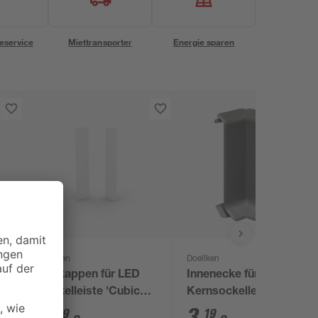
eservice
Miettransporter
Energie sparen
Doellken
Doellken
Endkappen für LED
Innenecke für
Sockelleiste 'Cubica
Kernsockelleiste 60,
LS 80' weiß, 2 Stück
dunkelgrau
5
,
3
,
99
19