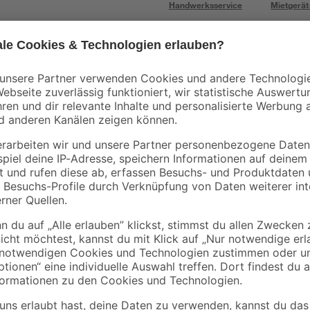
Handwerksservice
Mietgerät
Mengenrabatt
Bestseller
Selit
binderholz
Form
Dichtband 'Selitstop'
Latte sägerau 2000 
50 m
48 x 24 mm
6
,
1
,
99
78
€
€
0,14 € / Meter
0,89 € / Meter