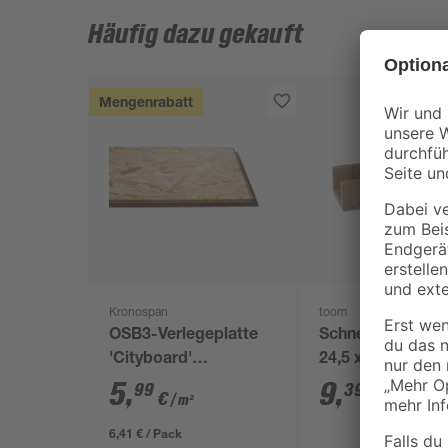
Häufig dazu gekauft
Mengenrabatt
Kronospan
toom
OSB3-Verlegeplatte
Schneidlade U-
'Cityboard'
24,5 x 5,3 cm
ungeschliffen 1690 x
5
,
9
,
99
39
€
€
/ m²
634 x 12 mm
6,41 € / Pack