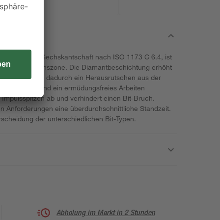
wb, mit 1/4" Sechskantschaft nach ISO 1173 C 6.4, ist
ber eine Torsionszone. Die Diamantbeschichtung erhöht
und verhindert dadurch ein Herausrutschen aus der
ck reduziert und ein ermüdungsfreies Arbeiten
 Impulsspitzen ab und verhindert einen Bit-Bruch.
n Anforderungen eine überdurchschnittliche Standzeit.
erscheidung der unterschiedlichen Bit-Typen.
Abholung im Markt in 2 Stunden