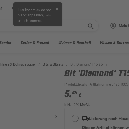
öffnet
✕
Hier kannst du deinen
, falls
Markt anpassen
er nicht stimmt.
Mein 
Sanitär
Garten & Freizeit
Wohnen & Haushalt
Wissen & Servic
hinen & Bohrschrauber
/
Bits & Bitsets
/
Bit 'Diamond' T15 25 mm
Bit 'Diamond' T
Produktdetails
| Artikelnummer
:
1751665
5
,
49
€
inkl. 19% MwSt.
Lieferung nach Haus
Diesen Artikel können wir