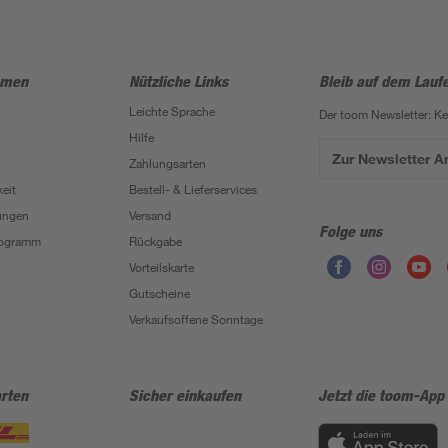
hmen
Nützliche Links
Bleib auf dem Lauf
Leichte Sprache
Der toom Newsletter: K
Hilfe
Zur Newsletter 
Zahlungsarten
eit
Bestell- & Lieferservices
ungen
Versand
Folge uns
Programm
Rückgabe
Vorteilskarte
Gutscheine
Verkaufsoffene Sonntage
rten
Sicher einkaufen
Jetzt die toom-App