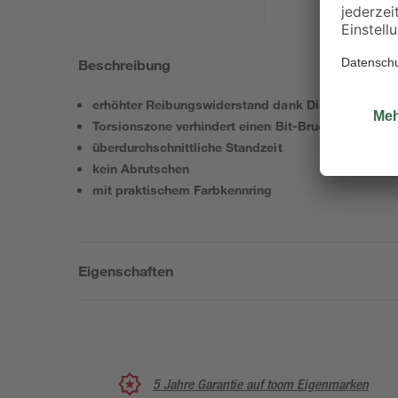
Beschreibung
erhöhter Reibungswiderstand dank Diamantbeschi
Torsionszone verhindert einen Bit-Bruch
überdurchschnittliche Standzeit
kein Abrutschen
mit praktischem Farbkennring
Eigenschaften
5 Jahre Garantie auf toom Eigenmarken