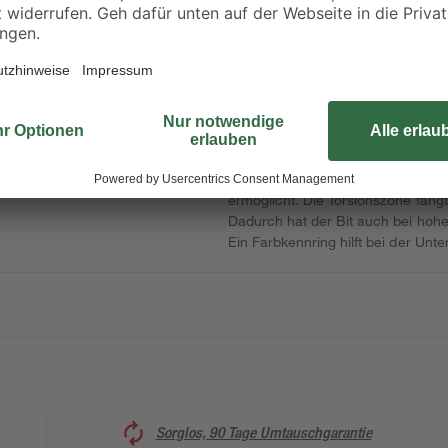
Der 'Diamond' Schrauber-Bit von k
chtung
diamantbeschichtet und verfügt ü
den Reibungswiderstand des Bits 
Schraube. So wird der Anpressdru
ermöglicht. Die Torsionszone fängt
Dadurch hat der Bit auch bei hohe
Ein Farbkennring hilft bei der Unt
Sorglos, 90 Tage Umtauschgarantie