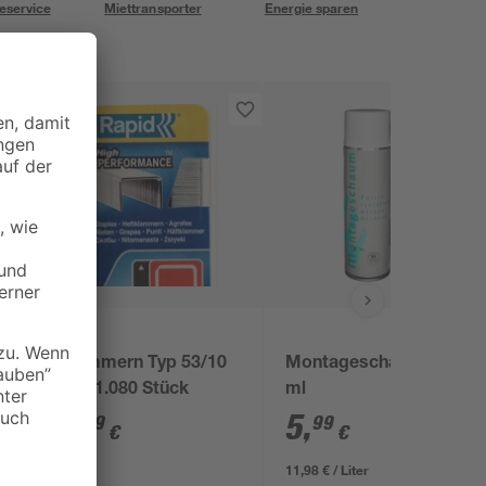
eservice
Miettransporter
Energie sparen
Rapid
Klammern Typ 53/10
Montageschaum 500
mm 1.080 Stück
ml
7
,
5
,
99
99
€
€
11,98 € / Liter