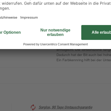
Der 'Diamond' Schrauber-Bit von k
chtung
diamantbeschichtet und verfügt ü
den Reibungswiderstand des Bits 
Schraube. So wird der Anpressdru
ermöglicht. Die Torsionszone fängt
Dadurch hat der Bit auch bei hohe
Ein Farbkennring hilft bei der Unt
Sorglos, 90 Tage Umtauschgarantie