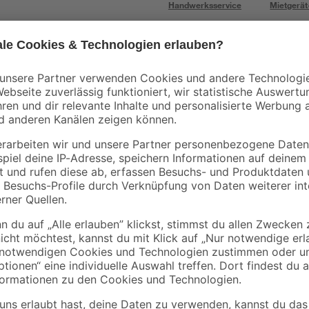
Handwerksservice
Mietgerät
Bestseller
Bestseller
Rapid
Rapid
tte
Rapid Handtacker
Klammern Typ 53/8
Compacta
mm 1.080 Stück
90 x
16
,
7
,
29
99
€
€