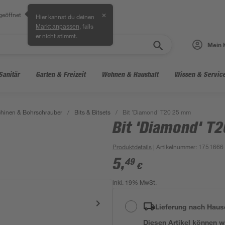
geöffnet
✕
Hier kannst du deinen
, falls
Markt anpassen
er nicht stimmt.
Mein 
Sanitär
Garten & Freizeit
Wohnen & Haushalt
Wissen & Servic
hinen & Bohrschrauber
/
Bits & Bitsets
/
Bit 'Diamond' T20 25 mm
Bit 'Diamond' T
Produktdetails
| Artikelnummer
:
1751666
5
,
49
€
inkl. 19% MwSt.
Lieferung nach Haus
Diesen Artikel können wir