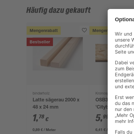
Häufig dazu gekauft
Mengenrabatt
Mengenrabatt
Bestseller
binderholz
Kronospan
Latte sägerau 2000 x
OSB3-Verlegepla
48 x 24 mm
'Cityboard'
ungeschliffen 16
1
,
5
,
78
99
€
€
/ m²
634 x 12 mm
0,89 € / Meter
6,41 € / Pack