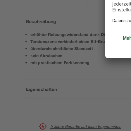
Beschreibung
erhöhter Reibungswiderstand dank Diamantbeschi
Torsionszone verhindert einen Bit-Bruch
überdurchschnittliche Standzeit
kein Abrutschen
mit praktischem Farbkennring
Eigenschaften
5 Jahre Garantie auf toom Eigenmarken