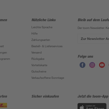
hmen
Nützliche Links
Bleib auf dem Lauf
Leichte Sprache
Der toom Newsletter: K
Hilfe
Zur Newsletter 
Zahlungsarten
eit
Bestell- & Lieferservices
ungen
Versand
Folge uns
Programm
Rückgabe
Vorteilskarte
Gutscheine
Verkaufsoffene Sonntage
rten
Sicher einkaufen
Jetzt die toom-App