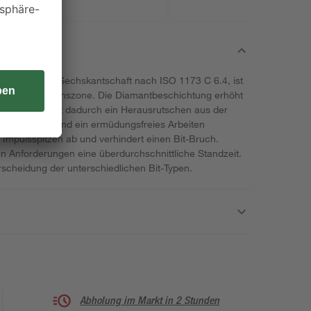
wb, mit 1/4" Sechskantschaft nach ISO 1173 C 6.4, ist
ber eine Torsionszone. Die Diamantbeschichtung erhöht
und verhindert dadurch ein Herausrutschen aus der
ck reduziert und ein ermüdungsfreies Arbeiten
 Impulsspitzen ab und verhindert einen Bit-Bruch.
n Anforderungen eine überdurchschnittliche Standzeit.
erscheidung der unterschiedlichen Bit-Typen.
Abholung im Markt in 2 Stunden