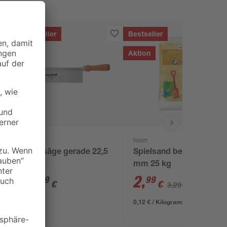
Bestseller
Bestseller
Aktion
toom
toom
r
Feinsäge gerade 22,5
Spielsand beige 0-2
cm
mm 25 kg
5
,
2
,
49
99
€
€
3,29 €
0,12 € / Kilogramm