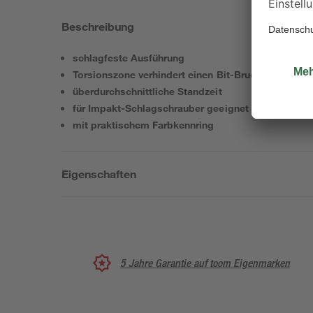
Beschreibung
schlagfeste Ausführung
Torsionszone verhindert einen Bit-Bruch
überdurchschnittliche Standzeit
für Impakt-Schlagschrauber geeignet
mit praktischem Farbkennring
Eigenschaften
5 Jahre Garantie auf toom Eigenmarken