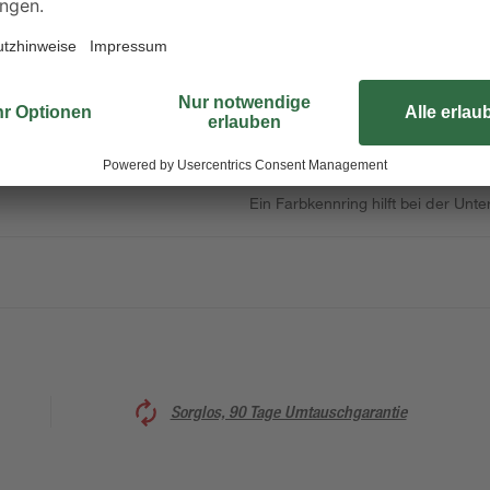
Der 'Extreme Force' Schrauber-Bi
nach ISO 1173, C 6.4, ist absolut 
Torsionszone. Durch die Schlagfest
geeignet. Die Torsionszone fängt I
Dadurch hat der Bit auch bei hohe
Ein Farbkennring hilft bei der Unt
Sorglos, 90 Tage Umtauschgarantie