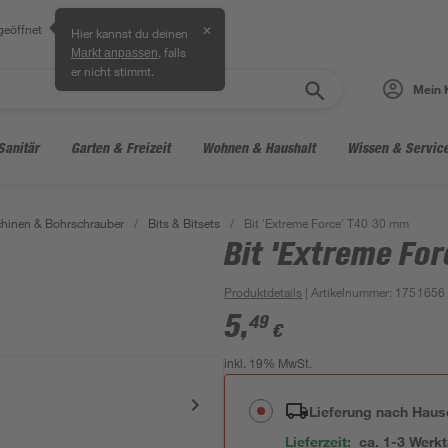
geöffnet
✕
Hier kannst du deinen
, falls
Markt anpassen
er nicht stimmt.
Mein 
Sanitär
Garten & Freizeit
Wohnen & Haushalt
Wissen & Servic
hinen & Bohrschrauber
/
Bits & Bitsets
/
Bit 'Extreme Force' T40 30 mm
Bit 'Extreme Fo
Produktdetails
| Artikelnummer
:
1751656
5
,
49
€
inkl. 19% MwSt.
Lieferung nach Haus
Lieferzeit:
ca. 1-3 Werk