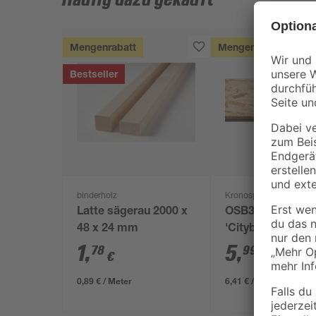
Häufig dazu gekauft
Mengenrabatt
Mengenrabatt
Bestseller
binderholz
Kronospan
Latte sägerau 2000 x
OSB3-Verlegepla
48 x 24 mm
'Cityboard'
ungeschliffen 16
1
,
5
,
78
99
€
€
/ m²
634 x 12 mm
0,89 € / Meter
6,41 € / Pack