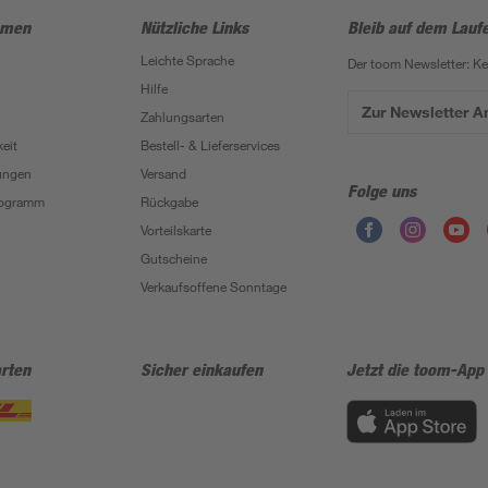
hmen
Nützliche Links
Bleib auf dem Lauf
Leichte Sprache
Der toom Newsletter: K
Hilfe
Zur Newsletter 
Zahlungsarten
eit
Bestell- & Lieferservices
ungen
Versand
Folge uns
Programm
Rückgabe
Vorteilskarte
Gutscheine
Verkaufsoffene Sonntage
rten
Sicher einkaufen
Jetzt die toom-App