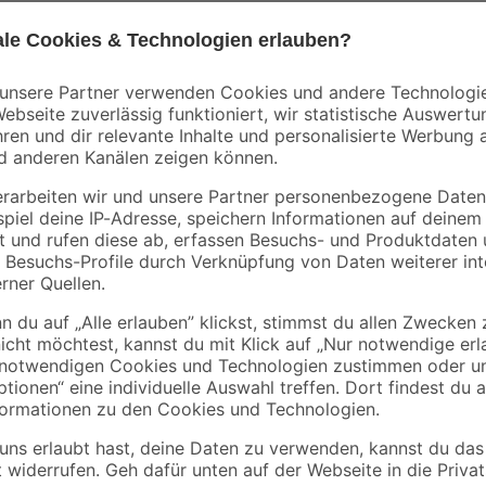
Bestseller
Bestseller
Rapid
Bosch
tte
Rapid Handtacker
Akku-Bohrschraube
Compacta
'GSR 12V-15
90 x
Professional' mit 2
16
,
119
,
29
99
€
€
Akkus, Tasche und
Zubehörset