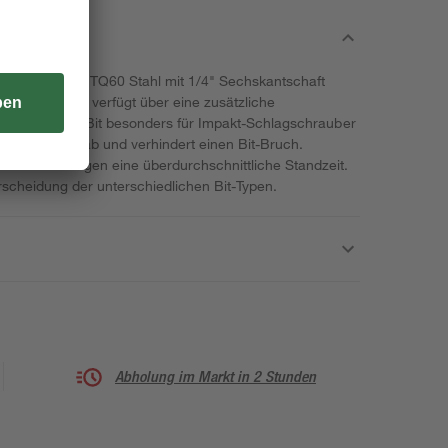
t von kwb aus TQ60 Stahl mit 1/4" Sechskantschaft
schlagfest und verfügt über eine zusätzliche
igkeit ist der Bit besonders für Impakt-Schlagschrauber
mpulsspitzen ab und verhindert einen Bit-Bruch.
n Anforderungen eine überdurchschnittliche Standzeit.
erscheidung der unterschiedlichen Bit-Typen.
Abholung im Markt in 2 Stunden