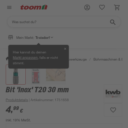
Mein Markt:
Troisdorf
✕
Hier kannst du deinen
, falls er nicht
Markt anpassen
/
Werkstatt & Maschinen
/
Elektrowerkzeuge
/
Bohrmaschinen & Boh
stimmt.
Bit 'Inox' T20 30 mm
Produktdetails
| Artikelnummer
:
1751658
4
,
99
€
inkl. 19% MwSt.