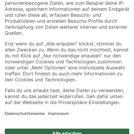
Zahlungsarten
Versandarten
Sicher einkaufen
Jetzt die toom-App herunterladen
Alle Preisangaben in EUR inkl. gesetzl. MwSt.. Die dargestellten Angebote sind unter
Umständen nicht in allen Märkten verfügbar. Die angegebenen Verfügbarkeiten beziehen
sich auf den unter "Mein Markt" ausgewählten toom Baumarkt. Alle Angebote und
Produkte nur solange der Vorrat reicht.
*Paketversand ab 59 € versandkostenfrei, gilt nicht für Artikel mit Speditionsversand, hier
fallen zusätzliche Versandkosten an.
Datenschutz
Privatsphäre
Impressum
AGB