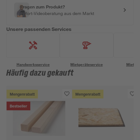
Fragen zum Produkt?
Sofort-Videoberatung aus dem Markt
Unsere passenden Services
Handwerksservice
Mietgeräteservice
Miettra
Häufig dazu gekauft
Mengenrabatt
Mengenrabatt
Bestseller