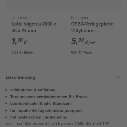
binderholz
Kronospan
Latte sägerau 2000 x
OSB3-Verlegeplatte
48 x 24 mm
'Cityboard'
ungeschliffen 1690 x
1
,
5
,
78
99
€
€
/ m²
634 x 12 mm
0,89 € / Meter
6,41 € / Pack
Beschreibung
schlagfeste Ausführung
Torsionszone verhindert einen Bit-Bruch
überdurchschnittliche Standzeit
für Impakt-Schlagschrauber geeignet
mit praktischem Farbkennring
Der 'Inox' Schrauber-Bit von kwb aus TQ60 Stahl mit 1/4"