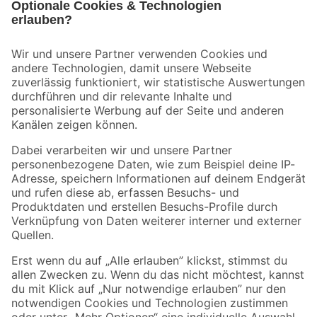
Bleib auf dem Laufenden mit unserem Newsletter
Der toom Newsletter: Keine Angebote und Aktionen mehr verpassen!
Zur Newsletter Anmeldung
Folge uns
Zahlungsarten
Versandarten
Sicher einkaufen
Jetzt die toom-App herunterladen