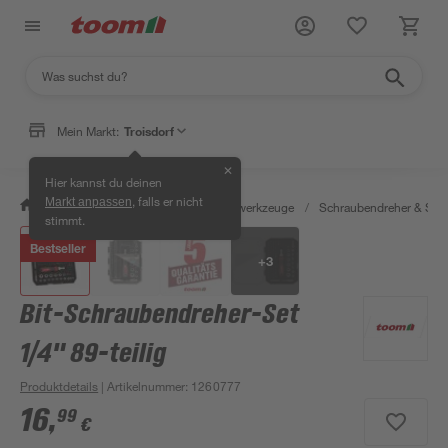
Mein Markt:
Troisdorf
✕
Hier kannst du deinen
, falls er nicht
Markt anpassen
/
Werkstatt & Maschinen
/
Handwerkzeuge
/
Schraubendreher & Sch
stimmt.
Bestseller
+
3
Bit-Schraubendreher-Set
1/4" 89-teilig
Produktdetails
| Artikelnummer
:
1260777
16
,
99
€