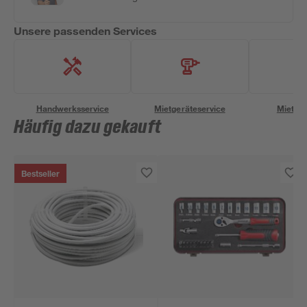
Unsere passenden Services
Handwerksservice
Mietgeräteservice
Miettra
Häufig dazu gekauft
Bestseller