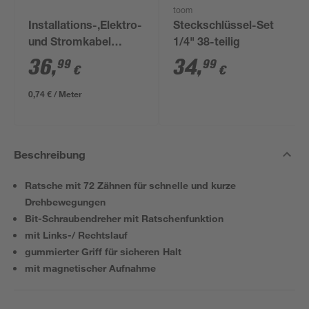
toom
Installations-,Elektro-
Steckschlüssel-Set
und Stromkabel
1/4" 38-teilig
NYM-J 3x1,5mm² 50
36
,
34
,
99
99
€
€
m
0,74 € / Meter
Beschreibung
Ratsche mit 72 Zähnen für schnelle und kurze
Drehbewegungen
Bit-Schraubendreher mit Ratschenfunktion
mit Links-/ Rechtslauf
gummierter Griff für sicheren Halt
mit magnetischer Aufnahme