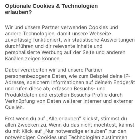
Bleib auf dem Laufenden mit unserem Newsletter
Der toom Newsletter: Keine Angebote und Aktionen mehr verpassen!
Zur Newsletter Anmeldung
Folge uns
Zahlungsarten
Versandarten
Sicher einkaufen
Jetzt die toom-App herunterladen