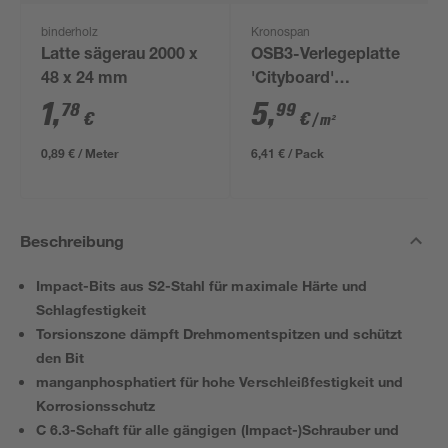
binderholz
Kronospan
Latte sägerau 2000 x
OSB3-Verlegeplatte
48 x 24 mm
'Cityboard'
ungeschliffen 1690 x
1
,
5
,
78
99
€
€
/ m²
634 x 12 mm
0,89 € / Meter
6,41 € / Pack
Beschreibung
Impact-Bits aus S2-Stahl für maximale Härte und
Schlagfestigkeit
Torsionszone dämpft Drehmomentspitzen und schützt
den Bit
manganphosphatiert für hohe Verschleißfestigkeit und
Korrosionsschutz
C 6.3-Schaft für alle gängigen (Impact-)Schrauber und