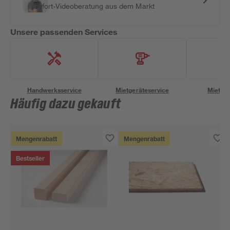
Sofort-Videoberatung aus dem Markt
Unsere passenden Services
Handwerksservice
Mietgeräteservice
Miettra
Häufig dazu gekauft
Mengenrabatt
Mengenrabatt
Bestseller