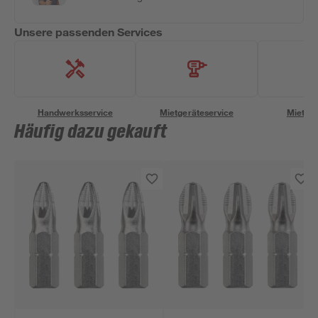
Unsere passenden Services
Handwerksservice
Mietgeräteservice
Miettra
Häufig dazu gekauft