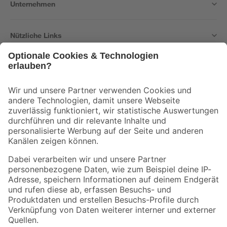
Unternehmen
Nützliche Links
Bleib auf dem Laufenden mit unserem Newsletter
Der toom Newsletter: Keine Angebote und Aktionen mehr verpassen!
Zur Newsletter Anmeldung
Folge uns
Zahlungsarten
Versandarten