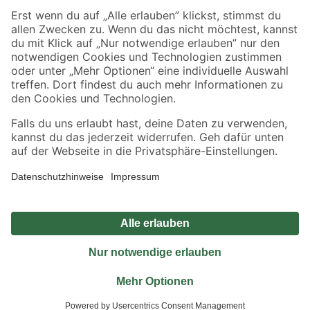
Sicher einkaufen
Jetzt die toom-App herunterladen
Alle Preisangaben in EUR inkl. gesetzl. MwSt.. Die dargestellten Angebote sind unter
Umständen nicht in allen Märkten verfügbar. Die angegebenen Verfügbarkeiten beziehen
sich auf den unter "Mein Markt" ausgewählten toom Baumarkt. Alle Angebote und
Produkte nur solange der Vorrat reicht.
*Paketversand ab 59 € versandkostenfrei, gilt nicht für Artikel mit Speditionsversand, hier
fallen zusätzliche Versandkosten an.
Datenschutz
Privatsphäre
Impressum
AGB
Nutzungsbedingungen
Widerrufsrecht
Vertrag widerrufen
Barrierefreiheit
© 2026 toom Baumarkt GmbH