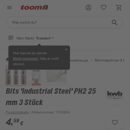
Mein Markt:
Troisdorf
✕
Hier kannst du deinen
, falls er nicht
Markt anpassen
/
Werkstatt & Maschinen
/
Elektrowerkzeuge
/
Bohrmaschinen & Boh
stimmt.
Bits 'Industrial Steel' PH2 25
mm 3 Stück
Produktdetails
| Artikelnummer
:
1750934
4
,
59
€