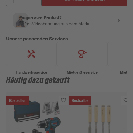
Fragen zum Produkt?
Sofort-Videoberatung aus dem Markt
Unsere passenden Services
Handwerksservice
Mietgeräteservice
Miettra
Häufig dazu gekauft
Bestseller
Bestseller