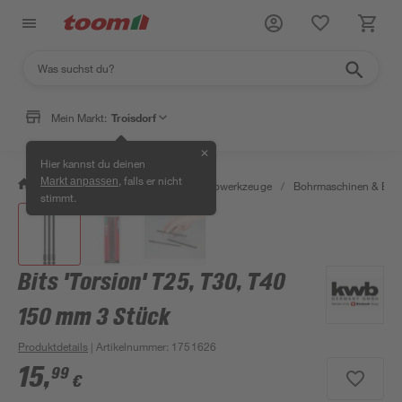
Mein Markt:
Troisdorf
✕
Hier kannst du deinen
, falls er nicht
Markt anpassen
/
Werkstatt & Maschinen
/
Elektrowerkzeuge
/
Bohrmaschinen & Boh
stimmt.
Bits 'Torsion' T25, T30, T40
150 mm 3 Stück
Produktdetails
| Artikelnummer
:
1751626
15
,
99
€