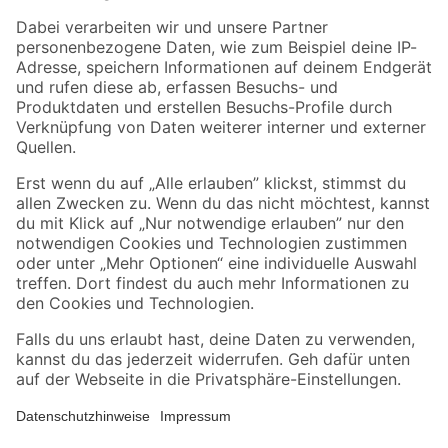
Zahlungsarten
Versandarten
Sicher einkaufen
Jetzt die toom-App herunterladen
Alle Preisangaben in EUR inkl. gesetzl. MwSt.. Die dargestellten Angebote sind unter
Umständen nicht in allen Märkten verfügbar. Die angegebenen Verfügbarkeiten beziehen
sich auf den unter "Mein Markt" ausgewählten toom Baumarkt. Alle Angebote und
Produkte nur solange der Vorrat reicht.
*Paketversand ab 59 € versandkostenfrei, gilt nicht für Artikel mit Speditionsversand, hier
fallen zusätzliche Versandkosten an.