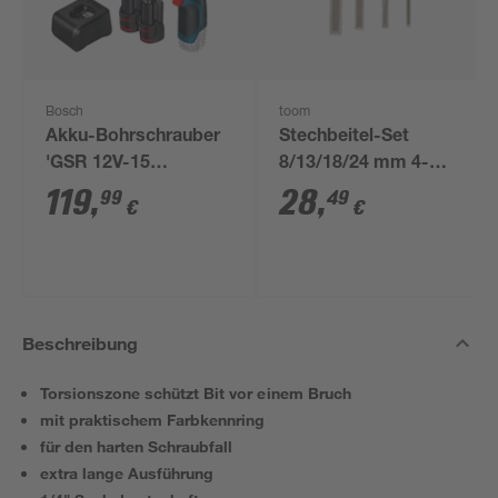
Bosch
toom
Akku-Bohrschrauber
Stechbeitel-Set
'GSR 12V-15
8/13/18/24 mm 4-
Professional' mit 2
teilig
119
,
28
,
99
49
€
€
Akkus, Tasche und
Zubehörset
Beschreibung
Torsionszone schützt Bit vor einem Bruch
mit praktischem Farbkennring
für den harten Schraubfall
extra lange Ausführung