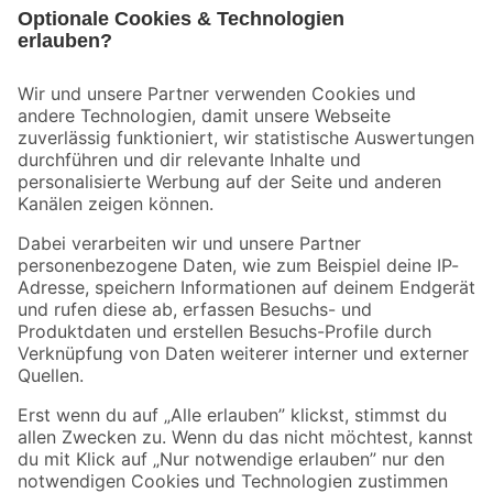
Bleib auf dem Laufenden mit unserem Newsletter
Der toom Newsletter: Keine Angebote und Aktionen mehr verpassen!
Zur Newsletter Anmeldung
Folge uns
Zahlungsarten
Versandarten
Sicher einkaufen
Jetzt die toom-App herunterladen