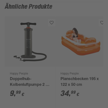
Ähnliche Produkte
Happy People
Happy People
Doppelhub-
Planschbecken 195 x
Kolbenluftpumpe 2 x
122 x 50 cm
2100 cm³
9
,
34
,
99
99
€
€