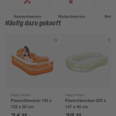
Handwerksservice
Mietgeräteservice
Miettra
Häufig dazu gekauft
Happy People
Happy People
Planschbecken 195 x
Planschbecken 250 x
122 x 50 cm
147 x 40 cm
99
99