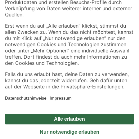
Sicher einkaufen
Jetzt die toom-App herunterladen
Alle Preisangaben in EUR inkl. gesetzl. MwSt.. Die dargestellten Angebote sind unter
Umständen nicht in allen Märkten verfügbar. Die angegebenen Verfügbarkeiten beziehen
sich auf den unter "Mein Markt" ausgewählten toom Baumarkt. Alle Angebote und
Produkte nur solange der Vorrat reicht.
*Paketversand ab 59 € versandkostenfrei, gilt nicht für Artikel mit Speditionsversand, hier
fallen zusätzliche Versandkosten an.
Datenschutz
Privatsphäre
Impressum
AGB
Nutzungsbedingungen
Widerrufsrecht
Vertrag widerrufen
Barrierefreiheit