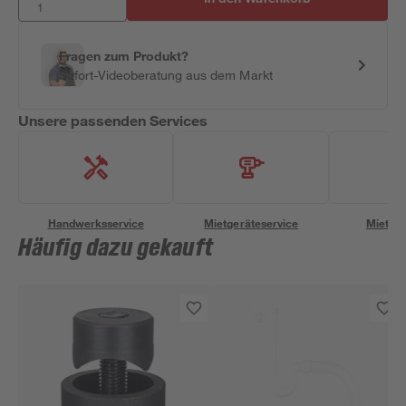
Fragen zum Produkt?
Sofort-Videoberatung aus dem Markt
Unsere passenden Services
Handwerksservice
Mietgeräteservice
Miettra
Häufig dazu gekauft