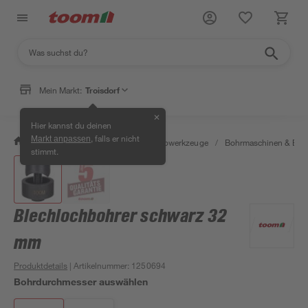
Mein Markt:
Troisdorf
✕
Hier kannst du deinen
, falls er nicht
Markt anpassen
/
Werkstatt & Maschinen
/
Elektrowerkzeuge
/
Bohrmaschinen & Boh
stimmt.
Blechlochbohrer schwarz 32
mm
Produktdetails
| Artikelnummer
:
1250694
Bohrdurchmesser auswählen