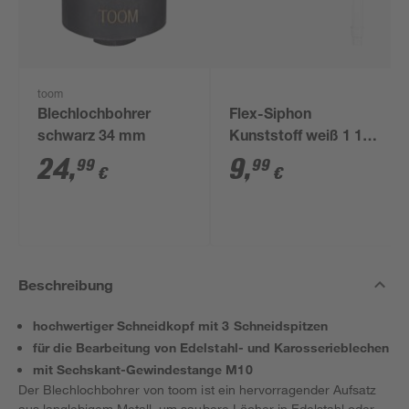
toom
Blechlochbohrer
Flex-Siphon
schwarz 34 mm
Kunststoff weiß 1 1/2'
x 40/50 mm
24
,
9
,
99
99
€
€
Beschreibung
hochwertiger Schneidkopf mit 3 Schneidspitzen
für die Bearbeitung von Edelstahl- und Karosserieblechen
mit Sechskant-Gewindestange M10
Der Blechlochbohrer von toom ist ein hervorragender Aufsatz
aus langlebigem Metall, um saubere Löcher in Edelstahl oder