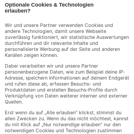
Bleib auf dem Laufenden mit unserem Newsletter
Der toom Newsletter: Keine Angebote und Aktionen mehr verpassen!
Zur Newsletter Anmeldung
Folge uns
Zahlungsarten
Versandarten
Sicher einkaufen
Jetzt die toom-App herunterladen