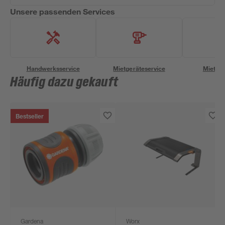
Unsere passenden Services
Handwerksservice
Mietgeräteservice
Miettra
Häufig dazu gekauft
Bestseller
Gardena
Worx