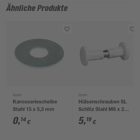
Ähnliche Produkte
toom
toom
Karosseriescheibe
Hülsenschrauben SL
Stahl 15 x 5,3 mm
Schlitz Stahl M6 x 26 -
31 mm 4 Stück
0
,
5
,
14
19
€
€