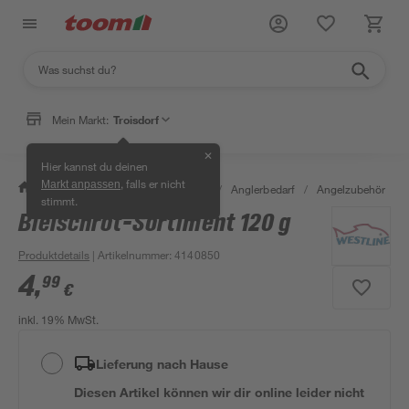
Mein Markt:
Troisdorf
✕
Hier kannst du deinen
, falls er nicht
Markt anpassen
/
Garten & Freizeit
/
Tierbedarf
/
Anglerbedarf
/
Angelzubehör
/
stimmt.
Bleischrot-Sortiment 120 g
Produktdetails
| Artikelnummer
:
4140850
4
,
99
€
inkl. 19% MwSt.
Lieferung nach Hause
Diesen Artikel können wir dir online leider nicht