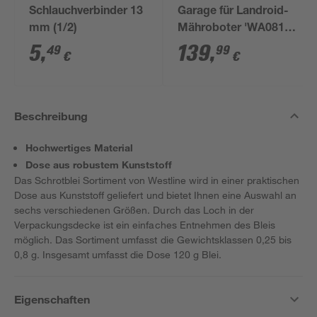
Schlauchverbinder 13
Garage für Landroid-
mm (1/2)
Mähroboter 'WA0810'
schwarz
5
,
139
,
49
99
€
€
Beschreibung
Hochwertiges Material
Dose aus robustem Kunststoff
Das Schrotblei Sortiment von Westline wird in einer praktischen
Dose aus Kunststoff geliefert und bietet Ihnen eine Auswahl an
sechs verschiedenen Größen. Durch das Loch in der
Verpackungsdecke ist ein einfaches Entnehmen des Bleis
möglich. Das Sortiment umfasst die Gewichtsklassen 0,25 bis
0,8 g. Insgesamt umfasst die Dose 120 g Blei.
Eigenschaften