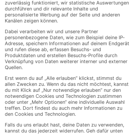
Zur Newsletter Anmeldung
Folge uns
Zahlungsarten
Versandarten
Sicher einkaufen
Jetzt die toom-App herunterladen
Alle Preisangaben in EUR inkl. gesetzl. MwSt.. Die dargestellten Angebote sind unter