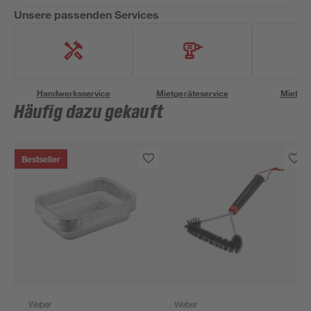
Unsere passenden Services
Handwerksservice
Mietgeräteservice
Miettra
Häufig dazu gekauft
Bestseller
Weber
Weber