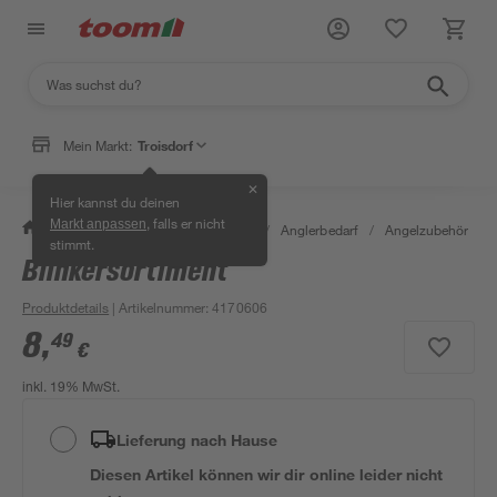
Mein Markt:
Troisdorf
✕
Hier kannst du deinen
, falls er nicht
Markt anpassen
/
Garten & Freizeit
/
Tierbedarf
/
Anglerbedarf
/
Angelzubehör
/
stimmt.
Blinkersortiment
Produktdetails
| Artikelnummer
:
4170606
8
,
49
€
inkl. 19% MwSt.
Lieferung nach Hause
Diesen Artikel können wir dir online leider nicht