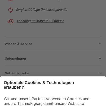
Sorglos, 90 Tage Umtauschgarantie
Abholung im Markt in 2 Stunden
Wissen & Service
Unternehmen
Nützliche Links
Bleib auf dem Laufenden mit unserem Newsletter
Der toom Newsletter: Keine Angebote und Aktionen mehr verpassen!