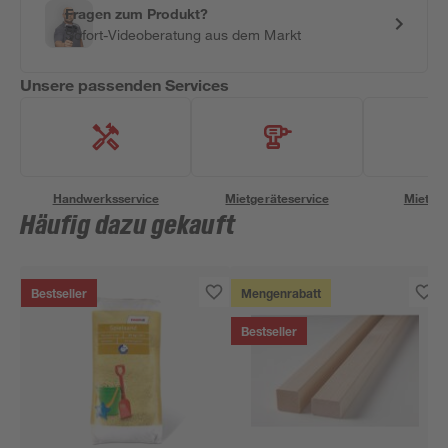
Fragen zum Produkt?
Sofort-Videoberatung aus dem Markt
Unsere passenden Services
Handwerksservice
Mietgeräteservice
Miettra
Häufig dazu gekauft
Bestseller
Mengenrabatt
Bestseller