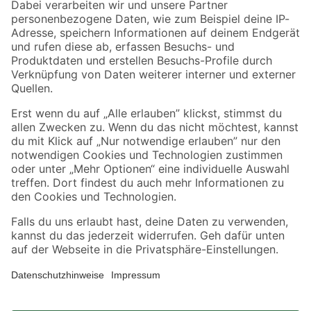
Zahlungsarten
Versandarten
Sicher einkaufen
Jetzt die toom-App herunterladen
Alle Preisangaben in EUR inkl. gesetzl. MwSt.. Die dargestellten Angebote sind unter
Umständen nicht in allen Märkten verfügbar. Die angegebenen Verfügbarkeiten beziehen
sich auf den unter "Mein Markt" ausgewählten toom Baumarkt. Alle Angebote und
Produkte nur solange der Vorrat reicht.
*Paketversand ab 59 € versandkostenfrei, gilt nicht für Artikel mit Speditionsversand, hier
fallen zusätzliche Versandkosten an.