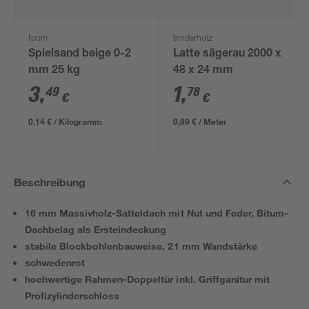
toom
binderholz
Spielsand beige 0-2
Latte sägerau 2000 x
mm 25 kg
48 x 24 mm
3
,
1
,
49
78
€
€
0,14 € / Kilogramm
0,89 € / Meter
Beschreibung
16 mm Massivholz-Satteldach mit Nut und Feder, Bitum-
Dachbelag als Ersteindeckung
stabile Blockbohlenbauweise, 21 mm Wandstärke
schwedenrot
hochwertige Rahmen-Doppeltür inkl. Griffganitur mit
Profizylinderschloss