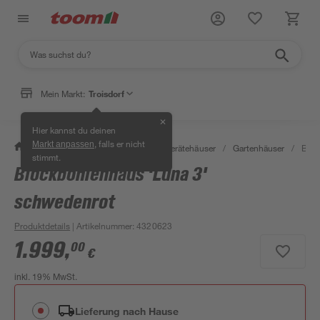
Mein Markt:
Troisdorf
✕
Hier kannst du deinen
, falls er nicht
Markt anpassen
/
Garten & Freizeit
/
Garten- & Gerätehäuser
/
Gartenhäuser
/
Bloc
stimmt.
Blockbohlenhaus 'Luna 3'
schwedenrot
Produktdetails
| Artikelnummer
:
4320623
1.999
,
00
€
inkl. 19% MwSt.
Lieferung nach Hause