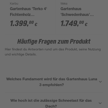
Karibu
Weka
Gartenhaus 'Terko 4'
Gartenhaus
Fichtenholz
'Schwedenhaus'
naturbelassen 211 x
schwedenrot, Größe 2
1.399
,
1.749
,
00
00
€
€
302 x 217 cm
Häufige Fragen zum Produkt
Hier findest du Antworten rund um das Produkt, seine Nutzung
und wichtige Details.
Welches Fundament wird für das Gartenhaus Luna
3 empfohlen?
Wie hoch ist die zulässige Schneelast für das
Dach?