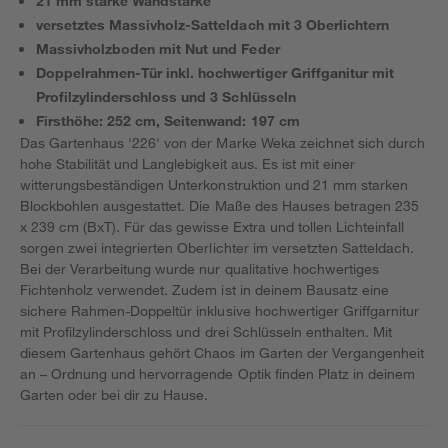
21 mm starke Wandstärke
versetztes Massivholz-Satteldach mit 3 Oberlichtern
Massivholzboden mit Nut und Feder
Doppelrahmen-Tür inkl. hochwertiger Griffganitur mit
Profilzylinderschloss und 3 Schlüsseln
Firsthöhe: 252 cm, Seitenwand: 197 cm
Das Gartenhaus '226' von der Marke Weka zeichnet sich durch
hohe Stabilität und Langlebigkeit aus. Es ist mit einer
witterungsbeständigen Unterkonstruktion und 21 mm starken
Blockbohlen ausgestattet. Die Maße des Hauses betragen 235
x 239 cm (BxT). Für das gewisse Extra und tollen Lichteinfall
sorgen zwei integrierten Oberlichter im versetzten Satteldach.
Bei der Verarbeitung wurde nur qualitative hochwertiges
Fichtenholz verwendet. Zudem ist in deinem Bausatz eine
sichere Rahmen-Doppeltür inklusive hochwertiger Griffgarnitur
mit Profilzylinderschloss und drei Schlüsseln enthalten. Mit
diesem Gartenhaus gehört Chaos im Garten der Vergangenheit
an – Ordnung und hervorragende Optik finden Platz in deinem
Garten oder bei dir zu Hause.