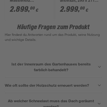
Massivholz
anthrazit, 295 x 211
schwedenrot 295 x
cm
2.899
,
2.999
,
00
00
€
€
213 cm
Häufige Fragen zum Produkt
Hier findest du Antworten rund um das Produkt, seine Nutzung
und wichtige Details.
Ist der Innenraum des Gartenhauses bereits
farblich behandelt?
Wie oft sollte der Holzschutz erneuert werden?
Ab welcher Schneelast muss das Dach geräumt
werden?