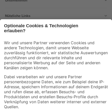
Unternehmen
Nützliche Links
Bleib auf dem Laufenden mit unserem Newsletter
Der toom Newsletter: Keine Angebote und Aktionen mehr verpassen!
Zur Newsletter Anmeldung
Folge uns
Zahlungsarten
Versandarten