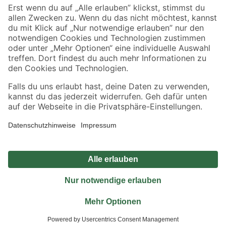
Sicher einkaufen
Jetzt die toom-App herunterladen
Alle Preisangaben in EUR inkl. gesetzl. MwSt.. Die dargestellten Angebote sind unter
Umständen nicht in allen Märkten verfügbar. Die angegebenen Verfügbarkeiten beziehen
sich auf den unter "Mein Markt" ausgewählten toom Baumarkt. Alle Angebote und
Produkte nur solange der Vorrat reicht.
*Paketversand ab 59 € versandkostenfrei, gilt nicht für Artikel mit Speditionsversand, hier
fallen zusätzliche Versandkosten an.
Datenschutz
Privatsphäre
Impressum
AGB
Nutzungsbedingungen
Widerrufsrecht
Vertrag widerrufen
Barrierefreiheit
© 2026 toom Baumarkt GmbH