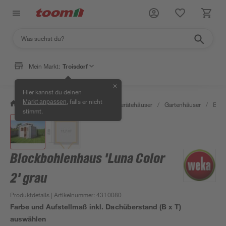
Mein Markt:
Troisdorf
✕
Hier kannst du deinen
, falls er nicht
Markt anpassen
/
Garten & Freizeit
/
Garten- & Gerätehäuser
/
Gartenhäuser
/
Bloc
stimmt.
Blockbohlenhaus 'Luna Color
2' grau
Produktdetails
| Artikelnummer
:
4310080
Farbe und Aufstellmaß inkl. Dachüberstand (B x T)
auswählen