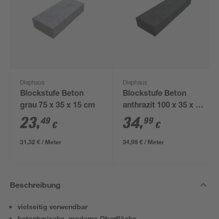
Diephaus
Diephaus
Blockstufe Beton
Blockstufe Beton
grau 75 x 35 x 15 cm
anthrazit 100 x 35 x 15
cm
23
,
34
,
49
99
€
€
31,32 € / Meter
34,99 € / Meter
Beschreibung
vielseitig verwendbar
betontypische, moderne Oberfläche