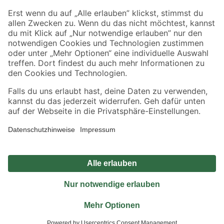
Sicher einkaufen
Jetzt die toom-App herunterladen
Alle Preisangaben in EUR inkl. gesetzl. MwSt.. Die dargestellten Angebote sind unter
Umständen nicht in allen Märkten verfügbar. Die angegebenen Verfügbarkeiten beziehen
sich auf den unter "Mein Markt" ausgewählten toom Baumarkt. Alle Angebote und
Produkte nur solange der Vorrat reicht.
*Paketversand ab 59 € versandkostenfrei, gilt nicht für Artikel mit Speditionsversand, hier
fallen zusätzliche Versandkosten an.
Datenschutz
Privatsphäre
Impressum
AGB
Nutzungsbedingungen
Widerrufsrecht
Vertrag widerrufen
Barrierefreiheit
© 2026 toom Baumarkt GmbH