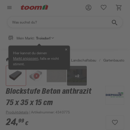
Mein Markt:
Troisdorf
✕
Hier kannst du deinen
, falls er nicht
Markt anpassen
/
Garten & Freizeit
/
Gartenbau & Landschaftsbau
/
Gartenbaustoffe 
stimmt.
+
2
Blockstufe Beton anthrazit
75 x 35 x 15 cm
Produktdetails
| Artikelnummer
:
4340775
24
,
99
€