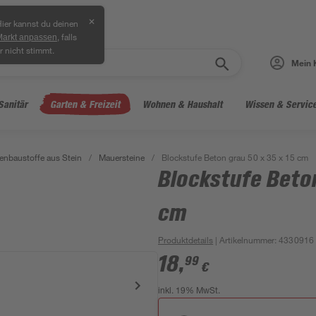
✕
ier kannst du deinen
, falls
Markt anpassen
r nicht stimmt.
Mein 
Sanitär
Garten & Freizeit
Wohnen & Haushalt
Wissen & Servic
enbaustoffe aus Stein
/
Mauersteine
/
Blockstufe Beton grau 50 x 35 x 15 cm
Blockstufe Beton
cm
Produktdetails
| Artikelnummer
:
4330916
18
,
99
€
inkl. 19% MwSt.