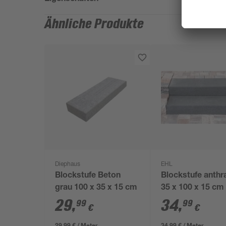
Ähnliche Produkte
Diephaus
EHL
Blockstufe Beton
Blockstufe anthra
grau 100 x 35 x 15 cm
35 x 100 x 15 cm
29
,
34
,
99
99
€
€
29,99 € / Meter
34,99 € / Meter