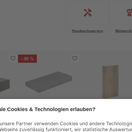
Handwerksservice
Mietgerät
- 35 %
Diephaus
Diephaus
Beton
Mauerabdeckung 'T-
Palisade 'T-Fence