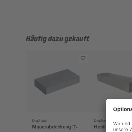
Häufig dazu gekauft
Diephaus
Diephaus
Mauerabdeckung 'T-
Hohlblockstufe 