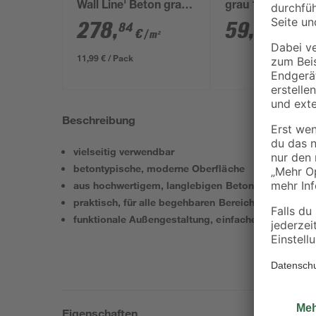
Wall Line' Beton grau
grau 100 x 32 x 1
50 x 25 x 8,5 cm
278
,
59
,
84
99
€
€
/ m²
11,99 € / Pack
Beschreibung
vielseitig verwendbar
betontypische, moderne Oberfläche
aus hochwertigem, langlebigen Beton
praktisch, für alle begehbaren Bereiche im Garten 
funktionale Außengestaltung, einfache Art der Flä
Eigenschaften