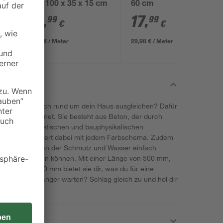
grau 100 x 35 x 15 cm
60 cm
50
29
,
17
,
99
99
€
€
29,99 € / Meter
29,98 € / Meter
m Außenbereich rund um dein Haus ausgleichen? Dafür
 bestens geeignet. Sie besteht aus Beton, der durch
tatischen, ästhetischen und bauphysikalischen
e Optik harmoniert dabei mit jedem Farbschema. Zudem
 Beschichtung, an der Schmutz und Wasser einfach
ich nicht bilden können. Mit einer Länge von 500 mm,
 Höhe von 150 mm bietet sie dir, was du für eine
 Warum noch länger warten? Schlag gleich zu und hol dir