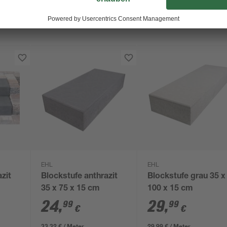
EHL
EHL
zit
Blockstufe anthrazit
Blockstufe grau 35 x
35 x 75 x 15 cm
100 x 15 cm
24
,
29
,
99
99
€
€
33,32 € / Meter
29,99 € / Meter