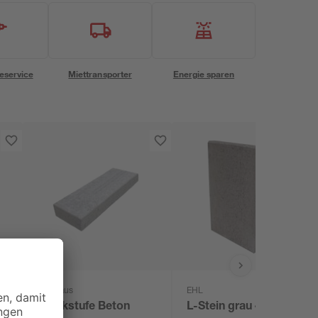
eservice
Miettransporter
Energie sparen
Diephaus
EHL
Blockstufe Beton
L-Stein grau 40 x 30 x