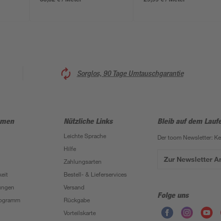
Sorglos, 90 Tage Umtauschgarantie
hmen
Nützliche Links
Bleib auf dem Lauf
Leichte Sprache
Der toom Newsletter: K
Hilfe
Zur Newsletter 
Zahlungsarten
eit
Bestell- & Lieferservices
ungen
Versand
Folge uns
Programm
Rückgabe
Vorteilskarte