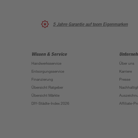
5 Jahre Garantie auf toom Eigenmarken
Wissen & Service
Unterne
Handwerksservice
Über uns
Entsorgungsservice
Karriere
Finanzierung
Presse
Übersicht Ratgeber
Nachhaltigk
Übersicht Märkte
Auszeichn
DIY-Städte-Index 2026
Affiliate-