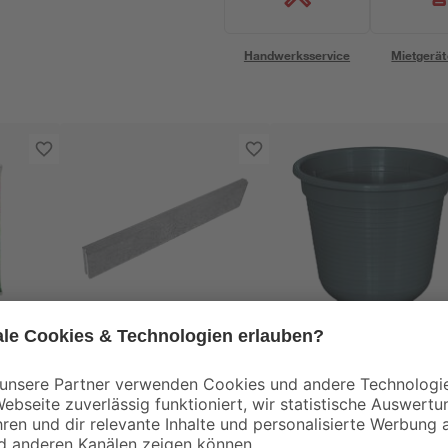
Handwerksservice
Mietgerät
EHL
Geli
0
Raseneinfassung
Blumentopf
'Rasenbord'
'Standard' anthrazit 
beidseitig abgerundet
14 cm
2
,
1
,
49
79
€
€