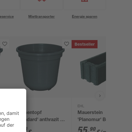
eservice
Miettransporter
Energie sparen
Bestseller
Geli
EHL
Blumentopf
Mauerstein
Ø
'Standard' anthrazit Ø
'Planomur' Beton
16 cm
anthrazit 50 x 25 x 20
1
,
55
,
89
90
€
€