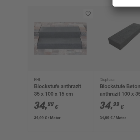
EHL
Diephaus
Blockstufe anthrazit
Blockstufe Beto
35 x 100 x 15 cm
anthrazit 100 x 3
cm
34
,
34
,
99
99
€
€
34,99 € / Meter
34,99 € / Meter