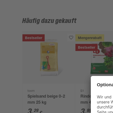
Häufig dazu gekauft
Bestseller
Mengenrabatt
Bestseller
toom
B1
Spielsand beige 0-2
Rindenmulch 0-4
mm 25 kg
mm 40 l
3
,
3
,
29
99
€
€