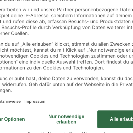
5 x 25 x 100 cm grau
2,49 € / Meter
Diese Blockstufe von Diephaus is
Haus Höhenunterschiede ausgleic
Material ist sie besonders langleb
Die graue Optik harmoniert dabei 
geeignet
Beschichtung perlen zudem Schmu
chenbefestigung
entstehen können. Mit einer Läng
von 160 mm bietet sie dir, was du
länger warten? Schlag gleich zu un