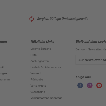
Sorglos, 90 Tage Umtauschgarantie
hmen
Nützliche Links
Bleib auf dem Lauf
Leichte Sprache
Der toom Newsletter: K
Hilfe
Zur Newsletter 
Zahlungsarten
eit
Bestell- & Lieferservices
ungen
Versand
Folge uns
Programm
Rückgabe
Vorteilskarte
Gutscheine
Verkaufsoffene Sonntage