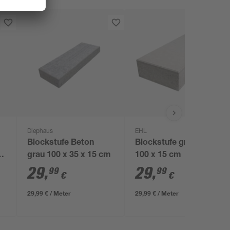
Diephaus
EHL
Blockstufe Beton
Blockstufe grau 35 x
5
grau 100 x 35 x 15 cm
100 x 15 cm
29
,
29
,
99
99
€
€
29,99 € / Meter
29,99 € / Meter