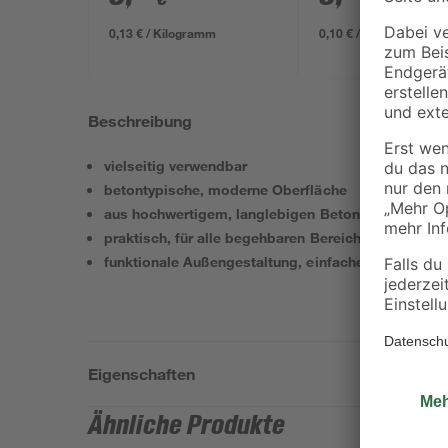
0,13 € / Kilogramm
0,10 € / Liter
Beschreibung
vielseitig verwendbar
betontypische, moderne Oberfläche
aus hochwertigem, langlebigen Beton
praktisch, für alle begehbaren Bereiche im Garten 
funktionale Außengestaltung, einfache Art der Flä
Eigenschaften
Ähnliche Produkte