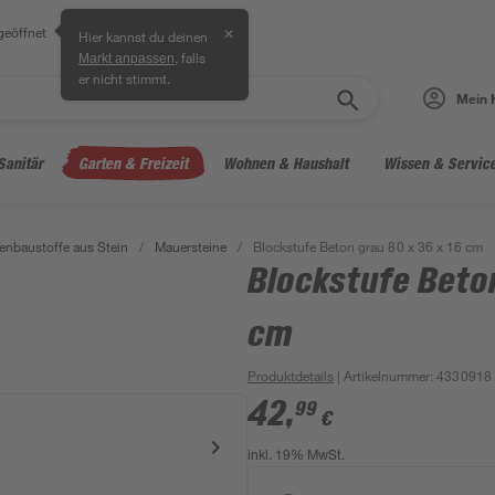
geöffnet
✕
Hier kannst du deinen
, falls
Markt anpassen
er nicht stimmt.
Mein 
Sanitär
Garten & Freizeit
Wohnen & Haushalt
Wissen & Servic
enbaustoffe aus Stein
/
Mauersteine
/
Blockstufe Beton grau 80 x 36 x 16 cm
Blockstufe Beton
cm
Produktdetails
| Artikelnummer
:
4330918
42
,
99
€
inkl. 19% MwSt.