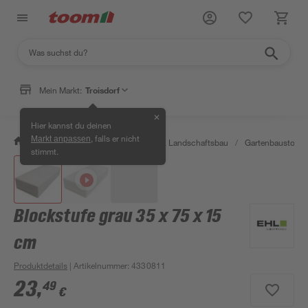
Mein Markt:
Troisdorf
✕
Hier kannst du deinen
, falls er nicht
Markt anpassen
/
Garten & Freizeit
/
Gartenbau & Landschaftsbau
/
Gartenbaustoffe 
stimmt.
Blockstufe grau 35 x 75 x 15
cm
Produktdetails
| Artikelnummer
:
4330811
23
,
49
€