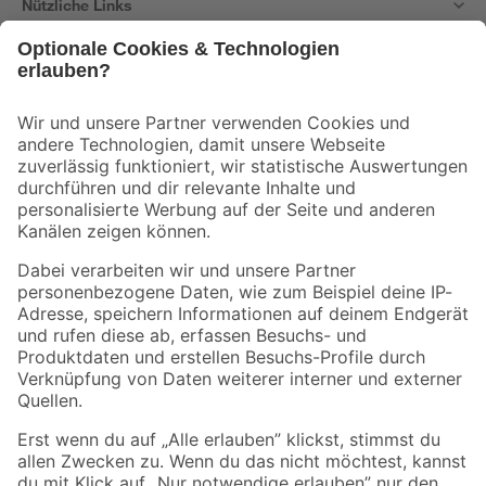
Nützliche Links
Bleib auf dem Laufenden mit unserem Newsletter
Der toom Newsletter: Keine Angebote und Aktionen mehr verpassen!
Zur Newsletter Anmeldung
Folge uns
Zahlungsarten
Versandarten
Sicher einkaufen