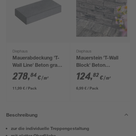
Diephaus
Diephaus
Mauerabdeckung 'T-
Mauerstein 'T-Wall
Wall Line' Beton grau
Block' Beton
50 x 25 x 8,5 cm
weiß/schwarz 40 x 20
278
,
124
,
84
82
€
€
/ m²
/ m²
x 14 cm
11,99 € / Pack
6,99 € / Pack
Beschreibung
zur die individuelle Treppengestaltung
mit glatter Oberfläche