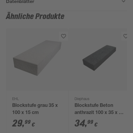
Datenblätter
Ähnliche Produkte
EHL
Diephaus
Blockstufe grau 35 x
Blockstufe Beton
100 x 15 cm
anthrazit 100 x 35 x 15
cm
29
,
34
,
99
99
€
€