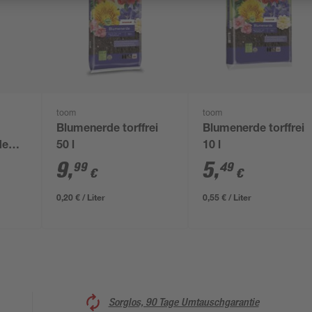
toom
toom
Blumenerde torffrei
Blumenerde torffrei
de
50 l
10 l
9
,
5
,
99
49
€
€
0,20 € / Liter
0,55 € / Liter
Sorglos, 90 Tage Umtauschgarantie