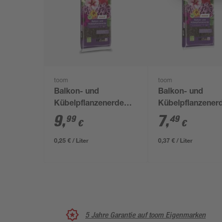
toom
toom
Balkon- und
Balkon- und
Kübelpflanzenerde
Kübelpflanzener
torffrei 40 l
torffrei 20 l
9
,
7
,
99
49
€
€
0,25 € / Liter
0,37 € / Liter
5 Jahre Garantie auf toom Eigenmarken