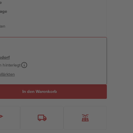
e
tage
ten
sdorf
h hinterlegt
 Märkten
In den Warenkorb