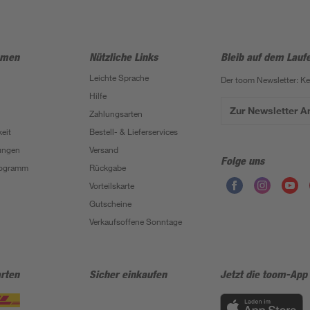
hmen
Nützliche Links
Bleib auf dem Lauf
Leichte Sprache
Der toom Newsletter: K
Hilfe
Zur Newsletter 
Zahlungsarten
eit
Bestell- & Lieferservices
ungen
Versand
Folge uns
Programm
Rückgabe
Vorteilskarte
Gutscheine
Verkaufsoffene Sonntage
rten
Sicher einkaufen
Jetzt die toom-App