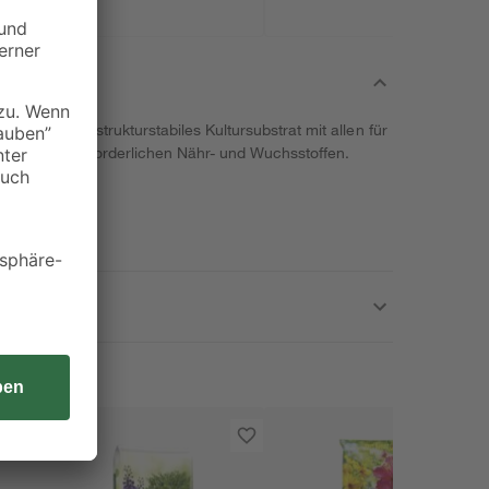
hsfertiges, strukturstabiles Kultursubstrat mit allen für
npflanzen erforderlichen Nähr- und Wuchsstoffen.