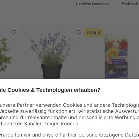
Handwerksservice
Mietgerät
5 für 4
toom
toom
n
Lavendel 13 cm Topf
Blumenerde torffrei
50 l
rben
2
,
9
,
99
99
€
€
0,20 € / Liter