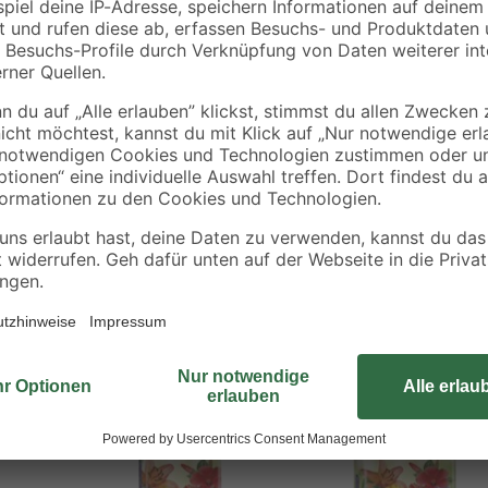
Die toom Blumenerde ist ein gebrauc
zen
das Wachstum von Zier- und Garte
durch Wuchsrapid
5 für 4