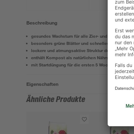
Beschreibung
gesundes Wachstum für alle Zier- und Gartenpflan
besonders grüne Blätter und schnelles Wachstum 
lockere und atmungsaktive Struktur durch Perlite
enthält Kompost als natürlichen Nährstoffspeicher
mit Startdüngung für die ersten 5 Wochen
Eigenschaften
Ähnliche Produkte