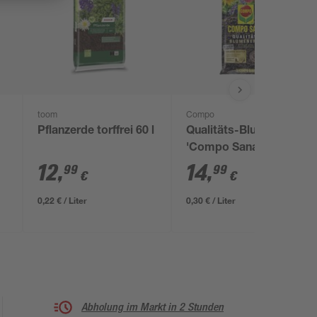
toom
Compo
Pflanzerde torffrei 60 l
Qualitäts-Blumenerde
'Compo Sana' torffrei
50 l
12
,
14
,
99
99
€
€
0,22 € / Liter
0,30 € / Liter
Abholung im Markt in 2 Stunden