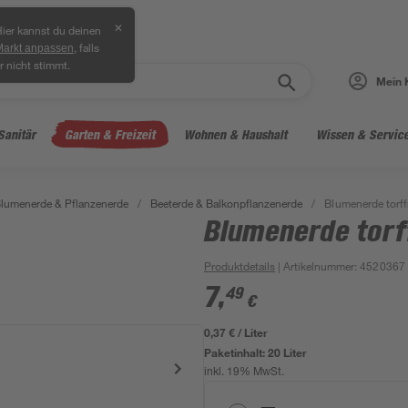
✕
ier kannst du deinen
, falls
Markt anpassen
r nicht stimmt.
Mein 
Sanitär
Garten & Freizeit
Wohnen & Haushalt
Wissen & Servic
lumenerde & Pflanzenerde
/
Beeterde & Balkonpflanzenerde
/
Blumenerde torffr
Blumenerde torff
Produktdetails
| Artikelnummer
:
4520367
7
,
49
€
0,37 € / Liter
Paketinhalt:
20 Liter
inkl. 19% MwSt.