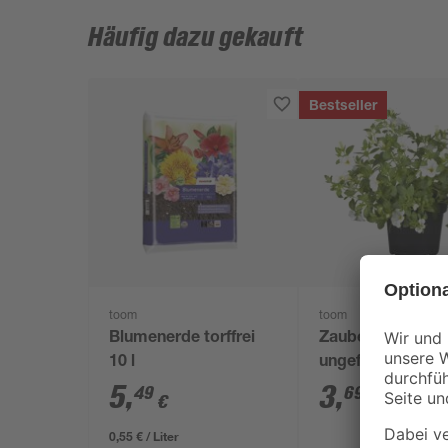
Häufig dazu gekauft
Bestseller
toom
toom
Blumenerde torffrei
Zauberglöckche
10 l
ungefüllt
verschiedene Fa
5
,
3
,
49
69
€
€
12 cm Topf
0,55 € / Liter