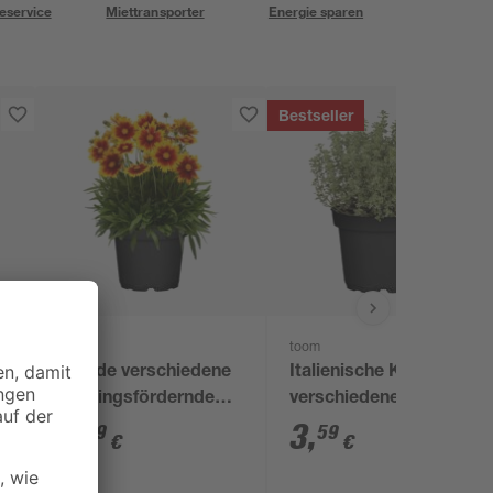
eservice
Miettransporter
Energie sparen
Bestseller
toom
toom
Staude verschiedene
Italienische Kräuter
nützlingsfördernde
verschiedene Sorten
Sorten 13 cm Topf
14 cm Topf
3
,
3
,
79
59
€
€