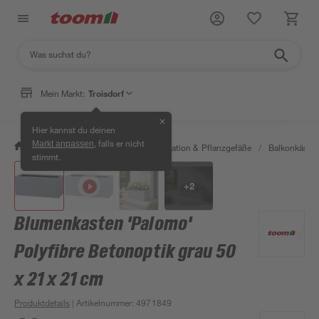
Mein Markt:
Troisdorf
✕
Hier kannst du deinen
, falls er nicht
Markt anpassen
/
Garten & Freizeit
/
Gartendekoration & Pflanzgefäße
/
Balkonkäste
stimmt.
+
2
Blumenkasten 'Palomo'
Polyfibre Betonoptik grau 50
x 21 x 21 cm
Produktdetails
| Artikelnummer
:
4971849