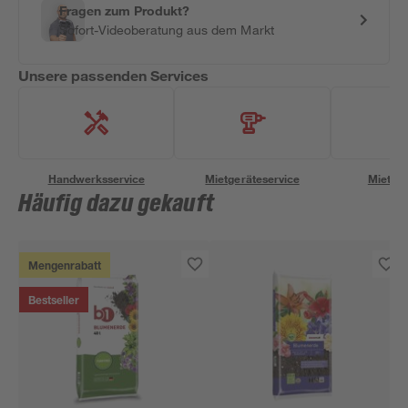
Fragen zum Produkt?
Sofort-Videoberatung aus dem Markt
Unsere passenden Services
Handwerksservice
Mietgeräteservice
Miettra
Häufig dazu gekauft
Mengenrabatt
Bestseller