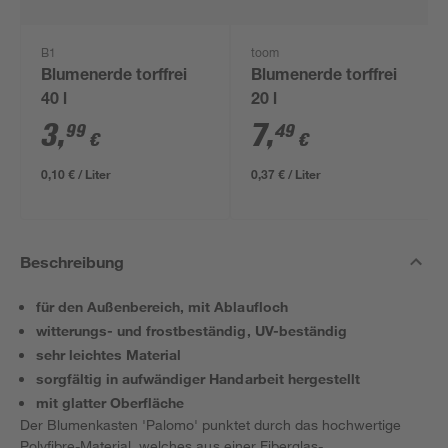
B1
toom
Blumenerde torffrei
Blumenerde torffrei
40 l
20 l
3
,
7
,
99
49
€
€
0,10 € / Liter
0,37 € / Liter
Beschreibung
für den Außenbereich, mit Ablaufloch
witterungs- und frostbeständig, UV-beständig
sehr leichtes Material
sorgfältig in aufwändiger Handarbeit hergestellt
mit glatter Oberfläche
Der Blumenkasten 'Palomo' punktet durch das hochwertige
Polyfibre-Material, welches aus einer Fiberglas-