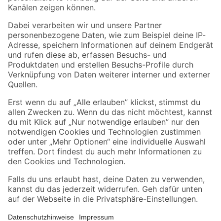
Folge uns
Zahlungsarten
Versandarten
Sicher einkaufen
Jetzt die toom-App herunterladen
Alle Preisangaben in EUR inkl. gesetzl. MwSt.. Die dargestellten Angebote sind unter
Umständen nicht in allen Märkten verfügbar. Die angegebenen Verfügbarkeiten beziehen
sich auf den unter "Mein Markt" ausgewählten toom Baumarkt. Alle Angebote und
Produkte nur solange der Vorrat reicht.