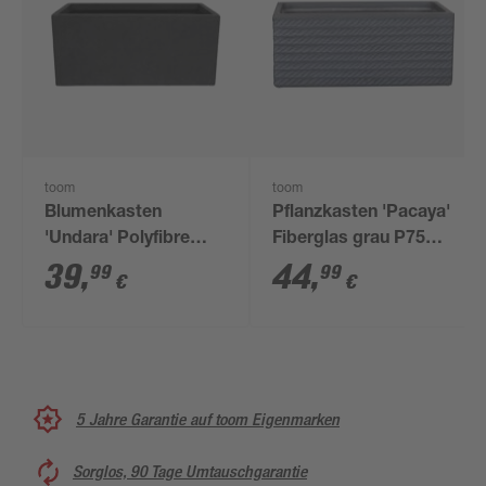
toom
toom
Blumenkasten
Pflanzkasten 'Pacaya'
'Undara' Polyfibre
Fiberglas grau P75
Steinoptik dunkelgrau
55x23x23cm
39
,
44
,
99
99
€
€
50 x 21 x 21 cm
5 Jahre Garantie auf toom Eigenmarken
Sorglos, 90 Tage Umtauschgarantie