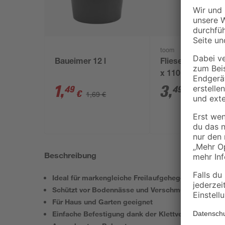
toom
Baueimer 12 l
Fliesenschwamm
x 110 x 65 mm
1
,
3
,
49
49
€
€
1,69 €
Beschreibung
Ideal für markengleiche Freilaufgehege Art. 6250 u
Schützt vor Bodennässe und Verschmutzungen
Für Haus und Garten geeignet
Einfache Befestigung dank der Klettverschlüsse