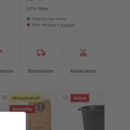
1,27 € / Meter
Lieferung nach Hause
Troisdorf
Nicht verfügbar in
eservice
Miettransporter
Energie sparen
Mengenrabatt
Aktion
Bestseller