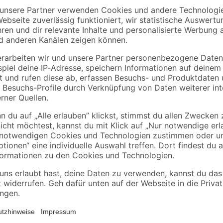
Knauf
toom
 165
Flexkleber 22 kg
Spielsand beige 0-2
mm 25 kg
25
,
3
,
99
49
€
€
1,18 € / Kilogramm
0,14 € / Kilogramm
Einen sicheren Schutz gegen Näs
nd 6253
Freilaufgehege. Er ist für die mar
Artikelnummern 6250 und 6253 kon
Das robuste Polyester kann im I
verhindert ein mögliches Freigrabe