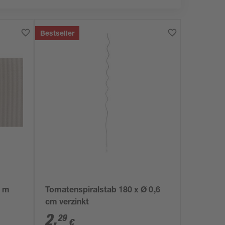
Bestseller
5 m
Tomatenspiralstab 180 x Ø 0,6
cm verzinkt
2
,
29
€