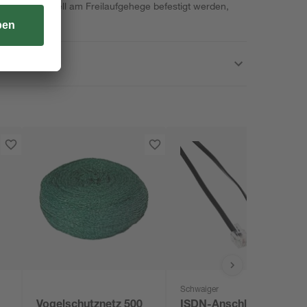
ch und schnell am Freilaufgehege befestigt werden,
ich ist.
Schwaiger
Vogelschutznetz 500
ISDN-Anschlusskabel