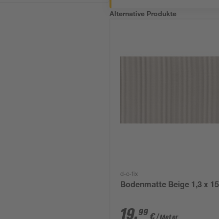
Alternative Produkte
d-c-fix
Bodenmatte Beige 1,3 x 1
19
,
99
€
/ Meter