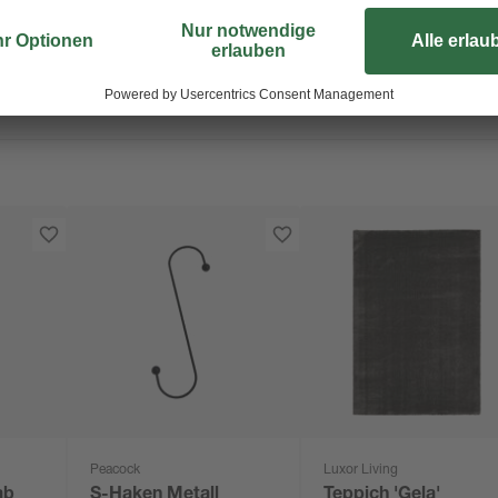
Randbereich kann der Boden einfa
wodurch ein Verrutschen nicht mögl
Peacock
Luxor Living
ab
S-Haken Metall
Teppich 'Gela'