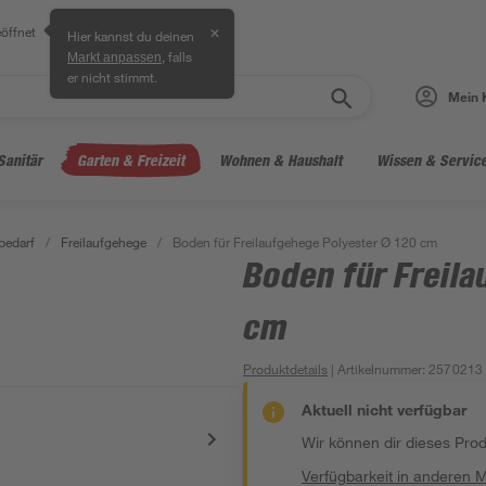
öffnet
✕
Hier kannst du deinen
, falls
Markt anpassen
er nicht stimmt.
Mein 
Sanitär
Garten & Freizeit
Wohnen & Haushalt
Wissen & Servic
bedarf
/
Freilaufgehege
/
Boden für Freilaufgehege Polyester Ø 120 cm
Boden für Freila
cm
Produktdetails
| Artikelnummer
:
2570213
Aktuell nicht verfügbar
Wir können dir dieses Produ
Verfügbarkeit in anderen 