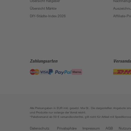
Übersicht Ratgeber
Nachhaltigk
Übersicht Märkte
Auszeichn
DIY-Städte-Index 2026
Affiliate-
Zahlungsarten
Versanda
Alle Preisangaben in EUR inkl. gesetzl. MwSt.. Die dargestellten Angebote 
und Produkte nur solange der Vorrat reicht.
*Paketversand ab 59 € versandkostenfrei, gilt nicht für Artikel mit Speditionsv
Datenschutz
Privatsphäre
Impressum
AGB
Nutzun