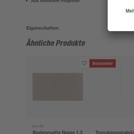
Aus robustem Polyester
Eigenschaften
Ähnliche Produkte
Bestseller
d-c-fix
Bodenmatte Beige 1,3
Tomatenspiralst