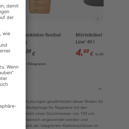
B1
Fliesenkleber flexibel
Mörtelkübel 'Profi
25 kg
Line' 40 l
17
,
4
,
29
99
€
€
5,49 €
0,69 € / Kilogramm
se und Verschmutzungen gewährleistet dieser Boden für
kengleichen Freilaufgehege für Nagetiere mit den
zipiert und besitzt einen Durchmesser von 120 cm.
nnen- und Außenbereich angewendet werden und
n der Tiere. Dank der integrierten Klettverschlüsse im