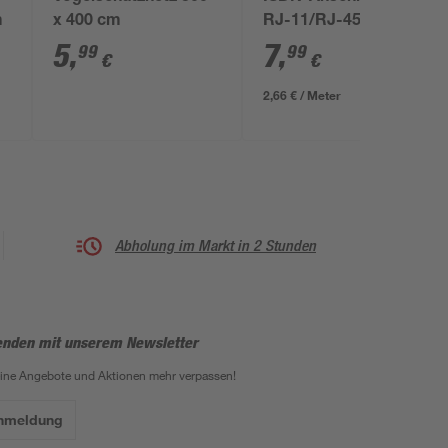
m
x 400 cm
RJ-11/RJ-45 schwarz
3 m
5
,
7
,
99
99
€
€
2,66 € / Meter
Abholung im Markt in 2 Stunden
enden mit unserem Newsletter
eine Angebote und Aktionen mehr verpassen!
Anmeldung