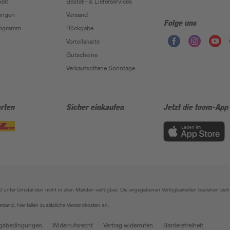
eit
Bestell- & Lieferservices
ungen
Versand
Folge uns
Programm
Rückgabe
Vorteilskarte
Gutscheine
Verkaufsoffene Sonntage
rten
Sicher einkaufen
Jetzt die toom-App
sind unter Umständen nicht in allen Märkten verfügbar. Die angegebenen Verfügbarkeiten beziehen s
ersand, hier fallen zusätzliche Versandkosten an.
gsbedingungen
Widerrufsrecht
Vertrag widerrufen
Barrierefreiheit