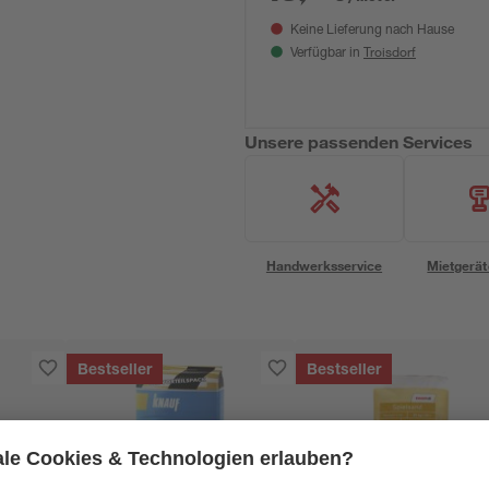
Keine Lieferung nach Hause
Troisdorf
Verfügbar in
Unsere passenden Services
Handwerksservice
Mietgerät
Bestseller
Bestseller