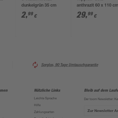
dunkelgrün 35 cm
anthrazit 60 x 110 c
2
,
29
,
99
99
€
€
Sorglos, 90 Tage Umtauschgarantie
hmen
Nützliche Links
Bleib auf dem Lauf
Leichte Sprache
Der toom Newsletter: K
Hilfe
Zur Newsletter 
Zahlungsarten