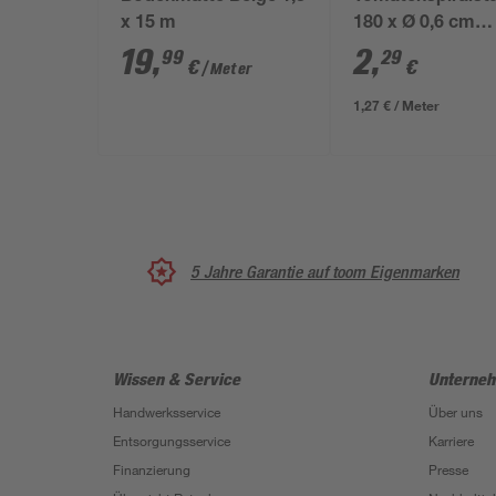
x 15 m
180 x Ø 0,6 cm
verzinkt
19
,
2
,
99
29
€
€
/ Meter
1,27 € / Meter
5 Jahre Garantie auf toom Eigenmarken
Wissen & Service
Unterne
Handwerksservice
Über uns
Entsorgungsservice
Karriere
Finanzierung
Presse