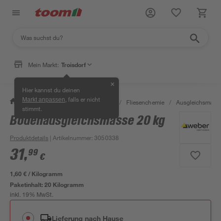
Mein Markt:
Troisdorf
✕
Hier kannst du deinen
, falls er nicht
Markt anpassen
/
Bauen & Renovieren
/
Fliesen
/
Fliesenchemie
/
Ausgleichsmass
stimmt.
Bodenausgleichsmasse 20 kg
Produktdetails
| Artikelnummer
:
3050338
31
,
99
€
1,60 € / Kilogramm
Paketinhalt:
20 Kilogramm
inkl. 19% MwSt.
Lieferung nach Hause