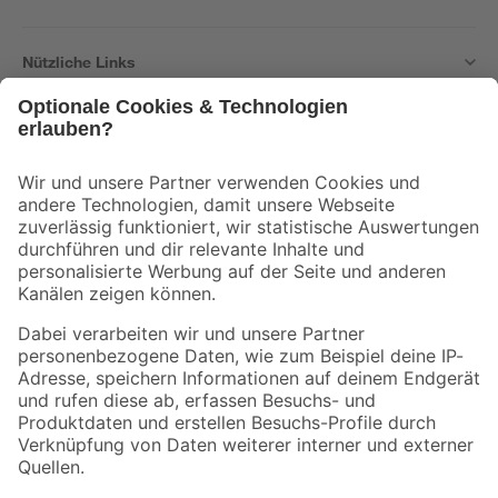
Nützliche Links
Bleib auf dem Laufenden mit unserem Newsletter
Der toom Newsletter: Keine Angebote und Aktionen mehr verpassen!
Zur Newsletter Anmeldung
Folge uns
Zahlungsarten
Versandarten
Sicher einkaufen