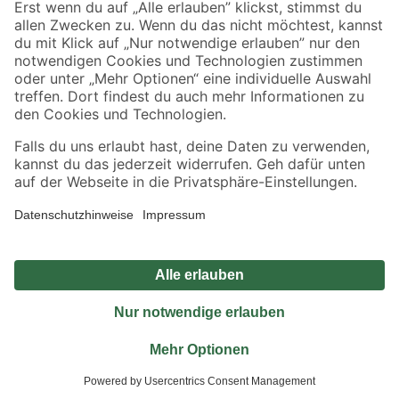
Jetzt die toom-App herunterladen
Alle Preisangaben in EUR inkl. gesetzl. MwSt.. Die dargestellten Angebote sind unter
Umständen nicht in allen Märkten verfügbar. Die angegebenen Verfügbarkeiten beziehen
sich auf den unter "Mein Markt" ausgewählten toom Baumarkt. Alle Angebote und
Produkte nur solange der Vorrat reicht.
*Paketversand ab 59 € versandkostenfrei, gilt nicht für Artikel mit Speditionsversand, hier
fallen zusätzliche Versandkosten an.
Datenschutz
Privatsphäre
Impressum
AGB
Nutzungsbedingungen
Widerrufsrecht
Vertrag widerrufen
Barrierefreiheit
© 2026 toom Baumarkt GmbH