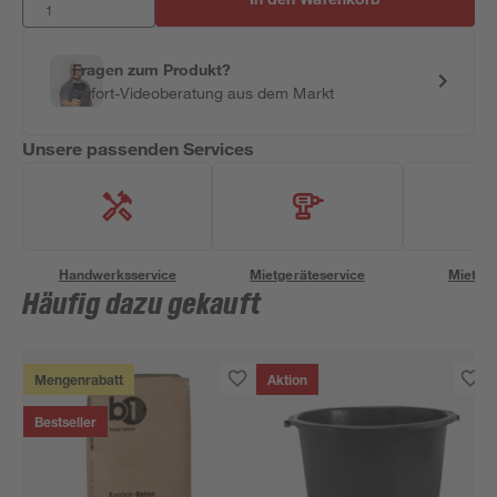
Fragen zum Produkt?
Sofort-Videoberatung aus dem Markt
Unsere passenden Services
Handwerksservice
Mietgeräteservice
Miettra
Häufig dazu gekauft
Mengenrabatt
Aktion
Bestseller