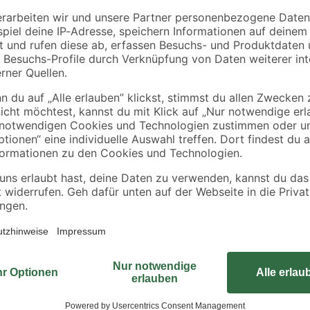
0,40 € / Meter
0,41 € / Meter
Erlebe den Bodenbelag CV 'Lugano
deinen Räumen einen Hauch von Lux
nicht nur durch seine realistische
außerordentliche Strapazierfähigk
und der Eignung für Fußbodenheiz
und verwandelt dein Zuhause in ei