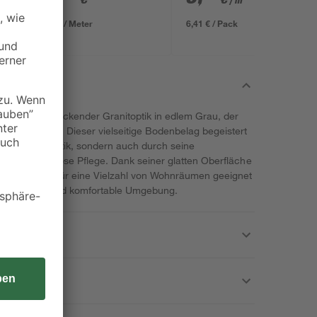
/ m²
634 x 12 mm
0,64 € / Meter
6,41 € / Pack
' in beeindruckender Granitoptik in edlem Grau, der
us verleiht. Dieser vielseitige Bodenbelag begeistert
 Holzdielen-Optik, sondern auch durch seine
eit und mühelose Pflege. Dank seiner glatten Oberfläche
ungen ist er für eine Vielzahl von Wohnräumen geeignet
ne stilvolle und komfortable Umgebung.