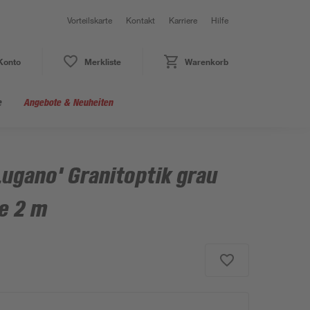
Vorteilskarte
Kontakt
Karriere
Hilfe
Konto
Merkliste
Warenkorb
e
Angebote & Neuheiten
ugano' Granitoptik grau
e 2 m