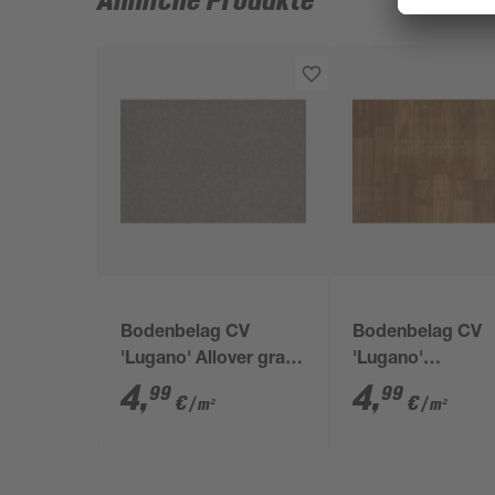
Ähnliche Produkte
Bodenbelag CV
Bodenbelag CV
'Lugano' Allover grau
'Lugano'
Meterware Breite 2 m
Stabparkettopti
4
,
4
,
99
99
€
€
/ m²
/ m²
braun Meterwar
Breite 2 m