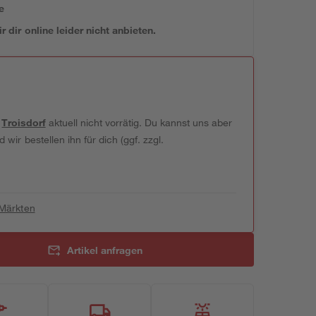
e
 dir online leider nicht anbieten.
t
Troisdorf
aktuell nicht vorrätig. Du kannst uns aber
wir bestellen ihn für dich (ggf. zzgl.
 Märkten
Artikel anfragen