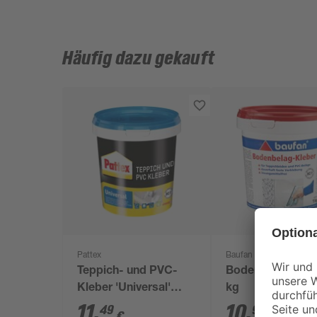
Häufig dazu gekauft
Pattex
Baufan
Teppich- und PVC-
Bodenbelagskleb
Kleber 'Universal'
kg
weiß 1 kg
11
,
10
,
49
99
€
€