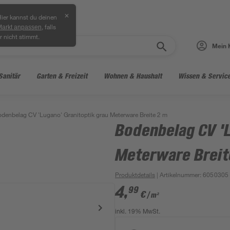
✕
ier kannst du deinen
, falls
Markt anpassen
r nicht stimmt.
Mein 
Sanitär
Garten & Freizeit
Wohnen & Haushalt
Wissen & Servic
denbelag CV 'Lugano' Granitoptik grau Meterware Breite 2 m
Bodenbelag CV 'L
Meterware Breit
Produktdetails
| Artikelnummer
:
6050305
4
,
99
€
/ m²
inkl. 19% MwSt.