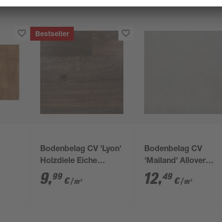
Bestseller
Bodenbelag CV 'Lyon'
Bodenbelag CV
Holzdiele Eiche
'Mailand' Allover
k
braungrau 4 m
hellgrau/silbern 4 m
9
,
12
,
99
49
€
€
/ m²
/ m²
e