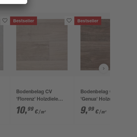
Bestseller
Bestseller
Bodenbelag CV
Bodenbelag CV
'Florenz' Holzdiele
'Genua' Holzdiele
Eiche grau 4 m
Eiche dunkel 4 m
10
,
9
,
99
99
€
€
/ m²
/ m²