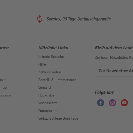
Sorglos, 90 Tage Umtauschgarantie
hmen
Nützliche Links
Bleib auf dem Lauf
Leichte Sprache
Der toom Newsletter: K
Hilfe
Zur Newsletter 
Zahlungsarten
eit
Bestell- & Lieferservices
ungen
Versand
Folge uns
Programm
Rückgabe
Vorteilskarte
Gutscheine
Verkaufsoffene Sonntage