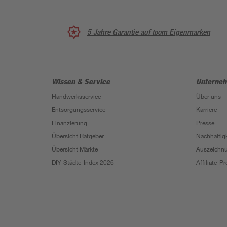
5 Jahre Garantie auf toom Eigenmarken
Wissen & Service
Unterne
Handwerksservice
Über uns
Entsorgungsservice
Karriere
Finanzierung
Presse
Übersicht Ratgeber
Nachhaltigk
Übersicht Märkte
Auszeichn
DIY-Städte-Index 2026
Affiliate-