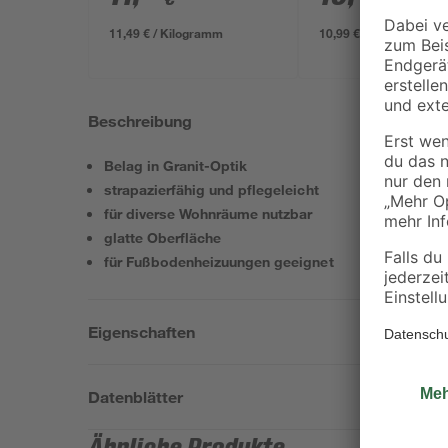
11,49 € / Kilogramm
10,99 € / Kilogramm
Beschreibung
Belag in Granit-Optik
strapazierfähig und pflegeleicht
für diverse Wohnräume nutzbar
glatte Oberfläche
für Fußbodenheizuungen geeignet
Eigenschaften
Datenblätter