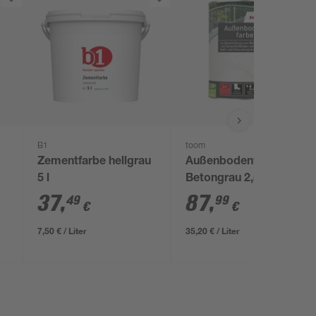
B1
toom
Zementfarbe hellgrau
Außenbodenfarbe
5 l
Betongrau 2,5 l
37
,
87
,
49
99
€
€
7,50 € / Liter
35,20 € / Liter