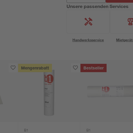
Unsere passenden Services
Handwerksservice
Mietgerät
Mengenrabatt
Bestseller
B1
B1