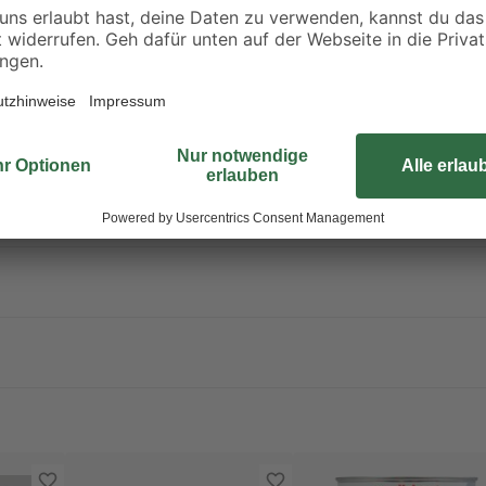
hältlich. Enthält 1,2-Benzisothiazol-3(2H)-on, 2-Methyl-2H-Isothiazol-
erpackung oder Kennzeichnungsetikett bereithalten. Darf nicht in die H