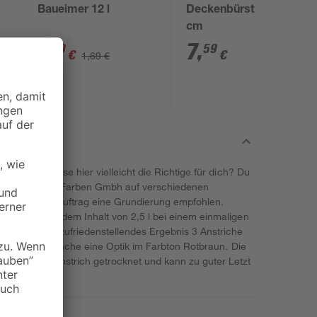
Baueimer 12 l
Deckenbürste 17 x 7
cm
1
,
7
,
49
59
€
€
1,69 €
ionen. Ist diese hier vielleicht die Richtige für dich? Du
von Wilckens Farben Gmbh auf verschiedenen
ird vor dem Auftrag eine Grundierung empfohlen.
ssen sich mit dem Inhalt von 2,5 l bei einem einmaligen
 dass für ein zufriedenstellendes Ergebnis 3 Anstriche
leiht der Oberfläche eine Optik im Farbton Rotbraun. Die
 nach dem Anstrich getrocknet und kann zu guter Letzt
rden.