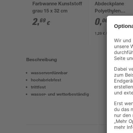
Farbwanne Kunststoff
Abdeckplane
grau 15 x 32 cm
Polyethylen
transparent 4 x 
2
,
0
,
69
06
€
€
/ m²
1,29 € / Pack
Beschreibung
wasserverdünnbar
hochabriebfest
trittfest
wasser- und wetterbeständig