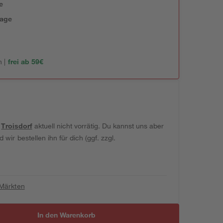
e
tage
 |
frei ab 59€
t
Troisdorf
aktuell nicht vorrätig. Du kannst uns aber
wir bestellen ihn für dich (ggf. zzgl.
 Märkten
In den Warenkorb