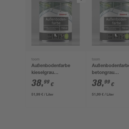
toom
toom
Außenbodenfarbe
Außenbodenfarb
kieselgrau
betongrau
seidenmatt 750 ml
seidenmatt 750 
38
,
38
,
99
99
€
€
51,99 € / Liter
51,99 € / Liter