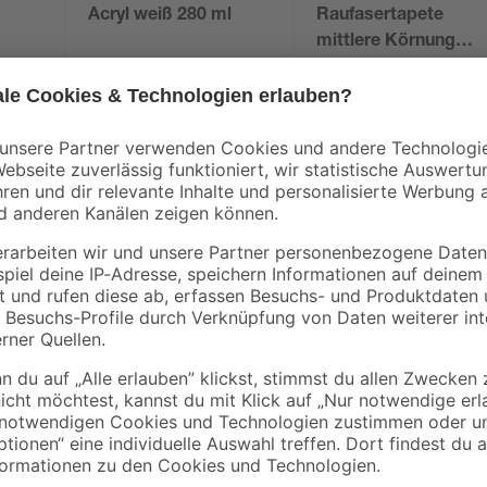
Acryl weiß 280 ml
Raufasertapete
mittlere Körnung
5 m
weiß 0,53 x 30 m
1
,
8
,
99
69
€
€
7,11 € / Liter
0,29 € / Meter
Beschichtungen erfüllen viele Funkt
kannst diese Bodenbeschichtung 
Untergründen verwenden. Dabei w
Große Flächen von bis zu 25 m² la
Anstrich behandeln. Beachte aber,
nötig sind. Das Anstrichmittel ver
Bodenbeschichtung ist 72 Stunden
nach 12 Stunden überstrichen we