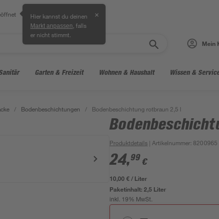
öffnet
✕
Hier kannst du deinen
, falls
Markt anpassen
er nicht stimmt.
Mein 
Sanitär
Garten & Freizeit
Wohnen & Haushalt
Wissen & Servic
acke
/
Bodenbeschichtungen
/
Bodenbeschichtung rotbraun 2,5 l
Bodenbeschichtu
Produktdetails
| Artikelnummer
:
8200965
24
,
99
€
10,00 € / Liter
Paketinhalt:
2,5 Liter
inkl. 19% MwSt.