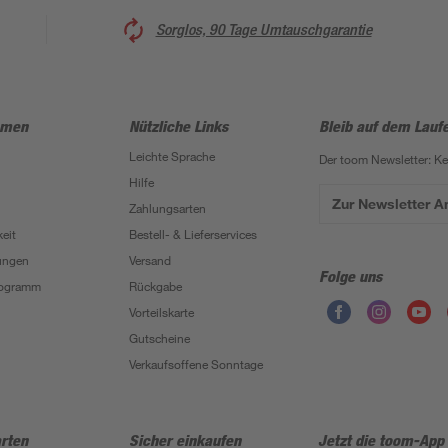
Sorglos, 90 Tage Umtauschgarantie
hmen
Nützliche Links
Bleib auf dem Lauf
Leichte Sprache
Der toom Newsletter: K
Hilfe
Zur Newsletter 
Zahlungsarten
eit
Bestell- & Lieferservices
ungen
Versand
Folge uns
Programm
Rückgabe
Vorteilskarte
Gutscheine
Verkaufsoffene Sonntage
rten
Sicher einkaufen
Jetzt die toom-App