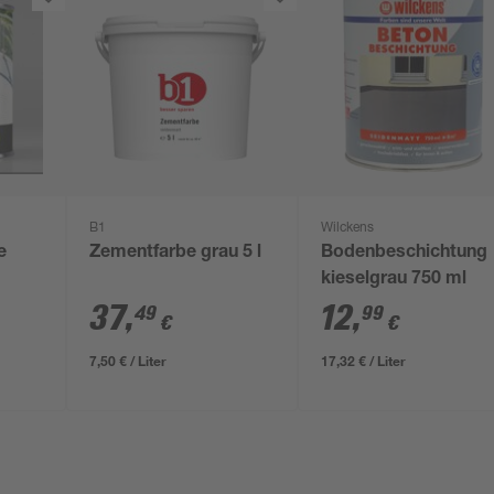
B1
Wilckens
e
Zementfarbe grau 5 l
Bodenbeschichtung
kieselgrau 750 ml
ml
37
,
12
,
49
99
€
€
7,50 € / Liter
17,32 € / Liter