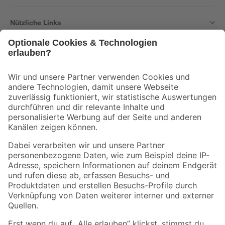
Nützliche Links
Bleib auf dem Laufenden mit unserem Newsletter
Der toom Newsletter: Keine Angebote und Aktionen mehr verpassen!
Zur Newsletter Anmeldung
Folge uns
Zahlungsarten
Versandarten
Sicher einkaufen