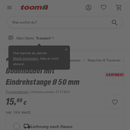
Mein Markt:
Troisdorf
✕
Hier kannst du deinen
, falls er nicht
Markt anpassen
/
Wohnen & Haushalt
/
Haushaltswaren
/
Waschen & Trocknen
/
W
stimmt.
Bodendübel mit
Bestseller
Eindrehstange Ø 50 mm
Produktdetails
| Artikelnummer
:
4747864
15
,
99
€
inkl. 19% MwSt.
Lieferung nach Hause