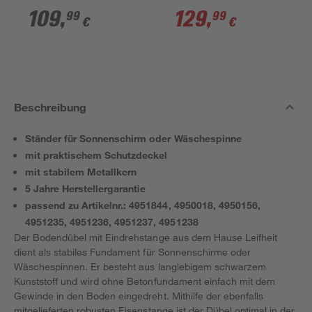
40 m
Cover' 50 m
109
,
129
,
99
99
€
€
Trockenlänge
Beschreibung
Ständer für Sonnenschirm oder Wäschespinne
mit praktischem Schutzdeckel
mit stabilem Metallkern
5 Jahre Herstellergarantie
passend zu Artikelnr.: 4951844, 4950018, 4950156,
4951235, 4951236, 4951237, 4951238
Der Bodendübel mit Eindrehstange aus dem Hause Leifheit
dient als stabiles Fundament für Sonnenschirme oder
Wäschespinnen. Er besteht aus langlebigem schwarzem
Kunststoff und wird ohne Betonfundament einfach mit dem
Gewinde in den Boden eingedreht. Mithilfe der ebenfalls
mitgelieferten robusten Eisenstange ist der Dübel optimal in der