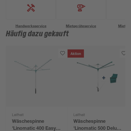
Handwerksservice
Mietgeräteservice
Miettra
Häufig dazu gekauft
Aktion
Leifheit
Leifheit
Wäschespinne
Wäschespinne
'Linomatic 400 Easy'
'Linomatic 500 Deluxe