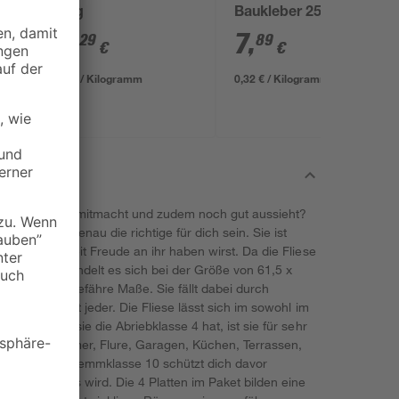
25 kg
Baukleber 25 kg
17
,
7
,
29
89
€
€
0,69 € / Kilogramm
0,32 € / Kilogramm
 so manches mitmacht und zudem noch gut aussieht?
ie 'Arden' genau die richtige für dich sein. Sie ist
 du lange Zeit Freude an ihr haben wirst. Da die Fliese
en kann, handelt es sich bei der Größe von 61,5 x
m nur um ungefähre Maße. Sie fällt dabei durch
owas hat nicht jeder. Die Fliese lässt sich im sowohl im
rlegen. Da sie die Abriebklasse 4 hat, ist sie für sehr
wie Badezimmer, Flure, Garagen, Küchen, Terrassen,
 Die Rutschhemmklasse 10 schützt dich davor
den mal nass wird. Die 4 Platten im Paket bilden eine