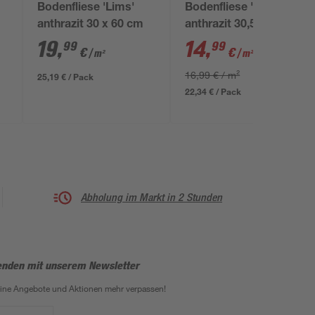
Bodenfliese 'Lims'
Bodenfliese 'Star'
anthrazit 30 x 60 cm
anthrazit 30,5 x 61 cm
19
,
14
,
99
99
€
€
/ m²
/ m²
16,99 € / m²
25,19 € / Pack
22,34 € / Pack
Abholung im Markt in 2 Stunden
enden mit unserem Newsletter
eine Angebote und Aktionen mehr verpassen!