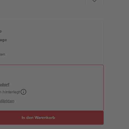
e
tage
ten
sdorf
h hinterlegt
 Märkten
In den Warenkorb