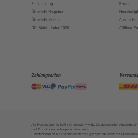
Finanzierung
Presse
Übersicht Ratgeber
Nachhaltigk
Übersicht Märkte
Auszeichn
DIY-Städte-Index 2026
Affiliate-
Zahlungsarten
Versanda
Alle Preisangaben in EUR inkl. gesetzl. MwSt.. Die dargestellten Angebote 
und Produkte nur solange der Vorrat reicht.
*Paketversand ab 59 € versandkostenfrei, gilt nicht für Artikel mit Speditionsv