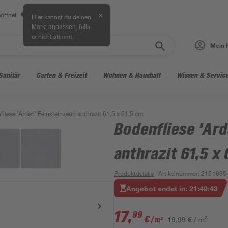
öffnet
✕
Hier kannst du deinen
, falls
Markt anpassen
er nicht stimmt.
Mein 
Sanitär
Garten & Freizeit
Wohnen & Haushalt
Wissen & Servic
liese 'Arden' Feinsteinzeug anthrazit 61,5 x 61,5 cm
Bodenfliese 'Ard
anthrazit 61,5 x
Produktdetails
| Artikelnummer
:
2151885
Angebot endet in:
21
:
49
:
42
17
,
99
€
19,99 € / m²
/ m²