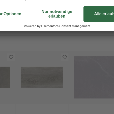
Fläche von 1,62 m². Bitte bedenke
Verschnitt von 5 % anfällt. Bei ni
entsprechend größer.