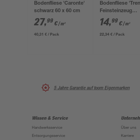
Bodenfliese 'Caronte'
Bodenfliese 'Tre
schwarz 60 x 60 cm
Feinsteinzeug
anthrazit 30,5 x 
27
,
14
,
99
99
€
€
/ m²
/ m²
40,31 € / Pack
22,34 € / Pack
5 Jahre Garantie auf toom Eigenmarken
Wissen & Service
Unterne
Handwerksservice
Über uns
Entsorgungsservice
Karriere