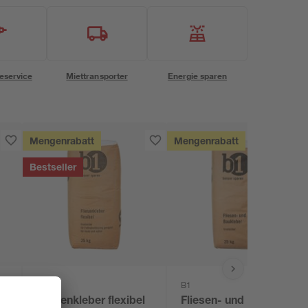
eservice
Miettransporter
Energie sparen
Mengenrabatt
Mengenrabatt
Bestseller
B1
B1
Fliesenkleber flexibel
Fliesen- und