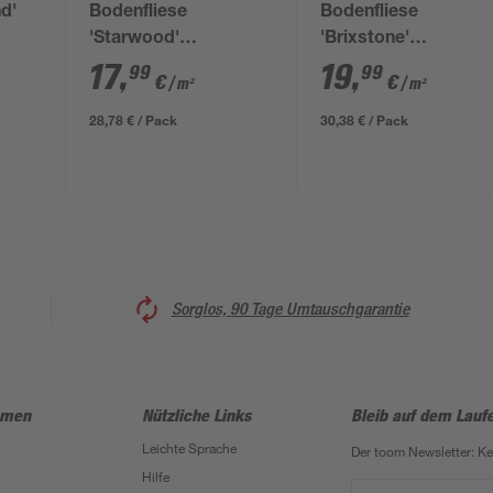
nd'
Bodenfliese
Bodenfliese
'Starwood'
'Brixstone'
61 cm
Feinsteinzeug grau
Feinsteinzeug grau
17
,
19
,
99
99
€
€
/ m²
/ m²
29,8 x 59,8 cm
61,5 x 61,5 cm
28,78 € / Pack
30,38 € / Pack
Sorglos, 90 Tage Umtauschgarantie
hmen
Nützliche Links
Bleib auf dem Lauf
Leichte Sprache
Der toom Newsletter: K
Hilfe