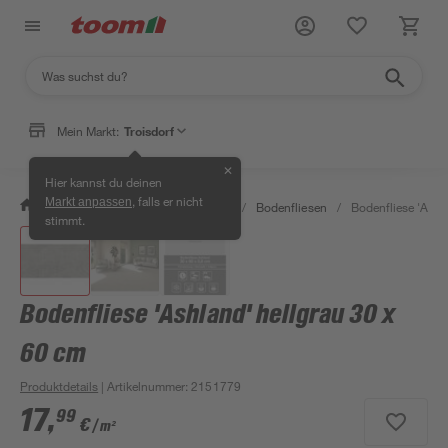
Mein Markt:
Troisdorf
✕
Hier kannst du deinen
, falls er nicht
Markt anpassen
/
Bauen & Renovieren
/
Fliesen
/
Bodenfliesen
/
Bodenfliese 'Ashl
stimmt.
Bodenfliese 'Ashland' hellgrau 30 x
60 cm
Produktdetails
| Artikelnummer
:
2151779
17
,
99
€
/ m²