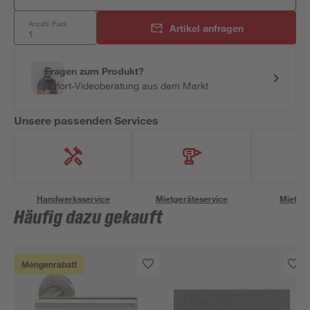
Anzahl: Pack
Artikel anfragen
Fragen zum Produkt?
Sofort-Videoberatung aus dem Markt
Unsere passenden Services
Handwerksservice
Mietgeräteservice
Miettra
Häufig dazu gekauft
Mengenrabatt