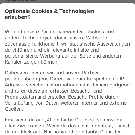
Bleib auf dem Laufenden mit unserem Newsletter
Der toom Newsletter: Keine Angebote und Aktionen mehr verpassen!
Zur Newsletter Anmeldung
Folge uns
Zahlungsarten
Versandarten
Sicher einkaufen
Jetzt die toom-App herunterladen