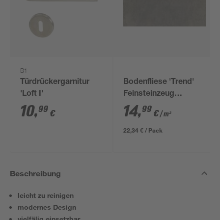
B1
Türdrückergarnitur
Bodenfliese 'Trend'
'Loft I'
Feinsteinzeug
anthrazit 30,5 x 61 cm
10
,
14
,
99
99
€
€
/ m²
22,34 € / Pack
Beschreibung
leicht zu reinigen
modernes Design
vielfälig einsetzbar