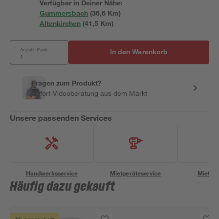
Verfügbar in Deiner Nähe:
Gummersbach
(
36,6
 Km)
Altenkirchen
(
41,5
 Km)
Anzahl: Pack
In den Warenkorb
Fragen zum Produkt?
Sofort-Videoberatung aus dem Markt
Unsere passenden Services
Handwerksservice
Mietgeräteservice
Miettra
Häufig dazu gekauft