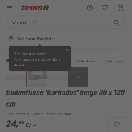
Mein Markt:
Troisdorf
✕
Hier kannst du deinen
, falls er nicht
Markt anpassen
/
Bauen & Renovieren
/
Fliesen
/
Bodenfliesen
/
Bodenfliese 'Barb
stimmt.
+
3
Bodenfliese 'Barbados' beige 30 x 120
cm
Produktdetails
| Artikelnummer
:
2152448
24
,
99
€
/ m²