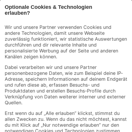
Bleib auf dem Laufenden mit unserem Newsletter
Der toom Newsletter: Keine Angebote und Aktionen mehr verpassen!
Zur Newsletter Anmeldung
Folge uns
Zahlungsarten
Versandarten
Sicher einkaufen
Jetzt die toom-App herunterladen