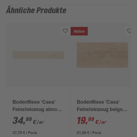
Ähnliche Produkte
Aktion
Bodenfliese 'Casa'
Bodenfliese 'Casa'
Feinsteinzeug almond
Feinsteinzeug beige
15 x 90 cm
30 x 60 cm
34
,
19
,
99
99
€
€
/ m²
/ m²
37,79 € / Pack
21,59 € / Pack