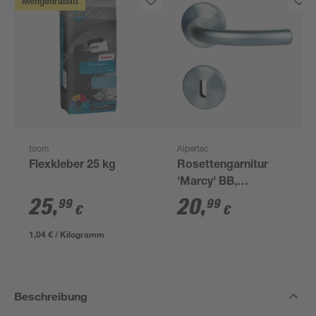
Mengenrabatt
toom
Alpertec
Flexkleber 25 kg
Rosettengarnitur
'Marcy' BB,
Aluminium F1 eloxiert
25
,
20
,
99
99
€
€
1,04 € / Kilogramm
Beschreibung