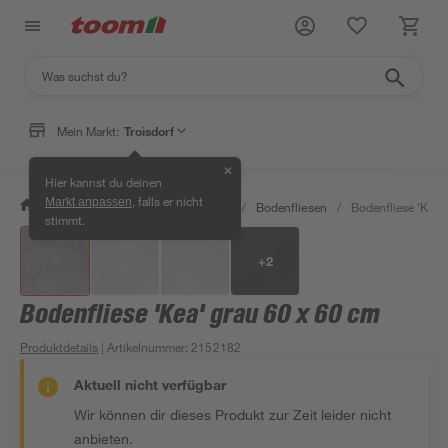
Mein Markt:
Troisdorf
✕
Hier kannst du deinen
, falls er nicht
Markt anpassen
/
Bauen & Renovieren
/
Fliesen
/
Bodenfliesen
/
Bodenfliese 'Kea'
stimmt.
+
2
Bodenfliese 'Kea' grau 60 x 60 cm
Produktdetails
| Artikelnummer
:
2152182
Aktuell nicht verfügbar
Wir können dir dieses Produkt zur Zeit leider nicht
anbieten.