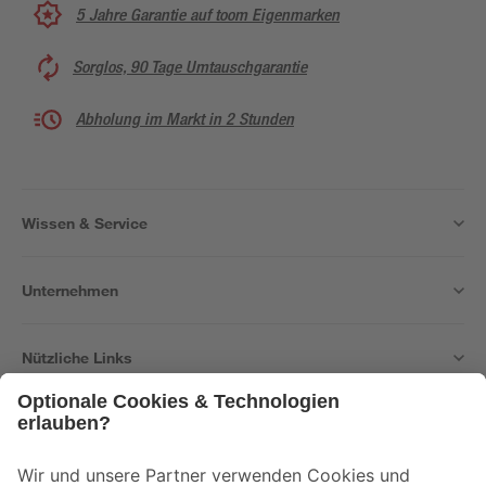
5 Jahre Garantie auf toom Eigenmarken
Sorglos, 90 Tage Umtauschgarantie
Abholung im Markt in 2 Stunden
Wissen & Service
Unternehmen
Nützliche Links
Bleib auf dem Laufenden mit unserem Newsletter
Der toom Newsletter: Keine Angebote und Aktionen mehr verpassen!