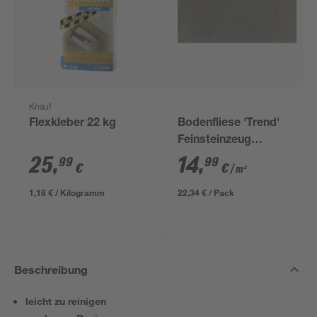
Knauf
Flexkleber 22 kg
Bodenfliese 'Trend'
Feinsteinzeug
anthrazit 30,5 x 61 cm
25
,
14
,
99
99
€
€
/ m²
1,18 € / Kilogramm
22,34 € / Pack
Beschreibung
leicht zu reinigen