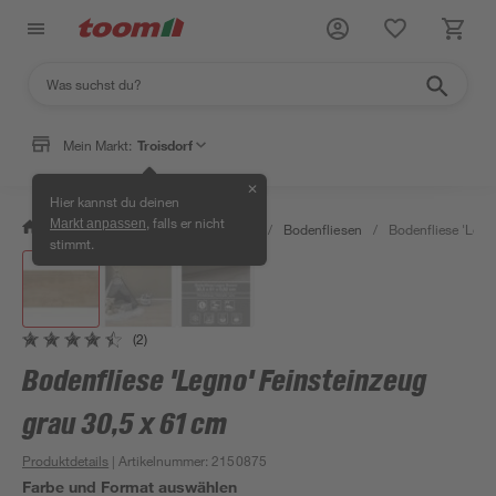
Mein Markt:
Troisdorf
✕
Hier kannst du deinen
, falls er nicht
Markt anpassen
/
Bauen & Renovieren
/
Fliesen
/
Bodenfliesen
/
Bodenfliese 'Legn
stimmt.
(2)
Bodenfliese 'Legno' Feinsteinzeug
grau 30,5 x 61 cm
Produktdetails
| Artikelnummer
:
2150875
Farbe und Format auswählen