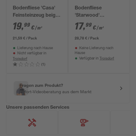
Bodenfliese 'Casa'
Bodenfliese
Feinsteinzeug beige
'Starwood'
30 x 60 cm
Feinsteinzeug braun
19
,
17
,
99
99
€
€
/ m²
/ m²
29,8 x 59,8 cm
21,59 € / Pack
28,78 € / Pack
Lieferung nach Hause
Keine Lieferung nach
Hause
Nicht verfügbar in
Troisdorf
Troisdorf
Verfügbar in
(1)
Fragen zum Produkt?
Sofort-Videoberatung aus dem Markt
Unsere passenden Services