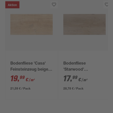
Aktion
Bodenfliese 'Casa'
Bodenfliese
Feinsteinzeug beige
'Starwood'
30 x 60 cm
Feinsteinzeug braun
19
,
17
,
99
99
€
€
/ m²
/ m²
29,8 x 59,8 cm
21,59 € / Pack
28,78 € / Pack