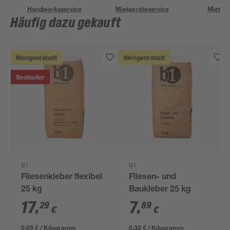
Handwerksservice
Mietgeräteservice
Miettra
Häufig dazu gekauft
Mengenrabatt
Mengenrabatt
Bestseller
B1
B1
Fliesenkleber flexibel
Fliesen- und
25 kg
Baukleber 25 kg
17
,
7
,
29
89
€
€
0,69 € / Kilogramm
0,32 € / Kilogramm