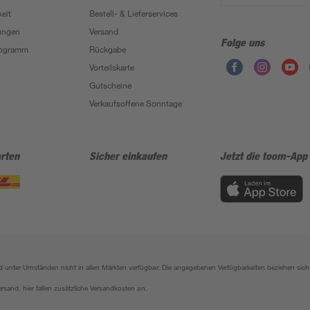
eit
Bestell- & Lieferservices
ungen
Versand
Folge uns
Programm
Rückgabe
Vorteilskarte
Gutscheine
Verkaufsoffene Sonntage
rten
Sicher einkaufen
Jetzt die toom-App
sind unter Umständen nicht in allen Märkten verfügbar. Die angegebenen Verfügbarkeiten beziehen s
ersand, hier fallen zusätzliche Versandkosten an.