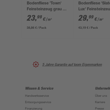
Bodenfliese 'Town'
Bodenfliese 'Slat
Feinsteinzeug grau 30
Lux' Feinsteinze
x 60 x 0,7 cm
dunkelgrau 60 x 
23
,
29
,
99
99
€
€
/ m²
/ m²
0,95 cm
38,86 € / Pack
43,19 € / Pack
5 Jahre Garantie auf toom Eigenmarken
Wissen & Service
Unterne
Handwerksservice
Über uns
Entsorgungsservice
Karriere
Finanzierung
Presse