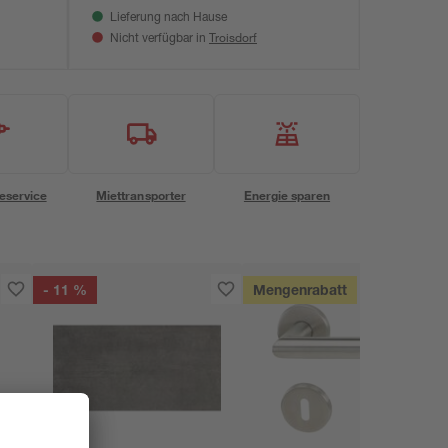
Lieferung nach Hause
Troisdorf
Nicht verfügbar in
eservice
Miettransporter
Energie sparen
- 11 %
Mengenrabatt