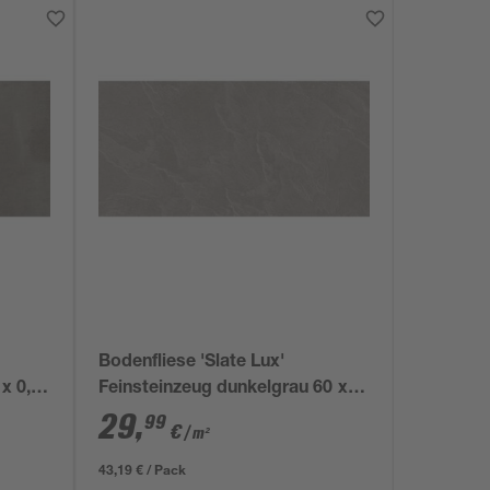
Bodenfliese 'Slate Lux'
x 0,7
Feinsteinzeug dunkelgrau 60 x
120 x 0,95 cm
29
,
99
€
/ m²
43,19 € / Pack