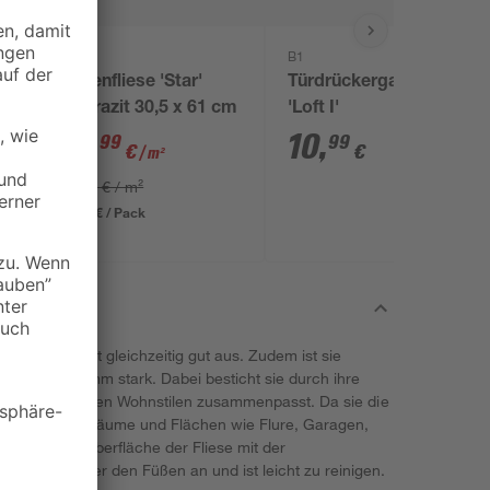
B1
Bodenfliese 'Star'
Türdrückergarnitur
anthrazit 30,5 x 61 cm
'Loft I'
14
,
10
,
99
99
€
€
/ m²
16,99 € / m²
22,34 € / Pack
 mit und sieht gleichzeitig gut aus. Zudem ist sie
20 cm und 10 mm stark. Dabei besticht sie durch ihre
elen verschiedenen Wohnstilen zusammenpasst. Da sie die
hr oft genutzte Räume und Flächen wie Flure, Garagen,
ignet. Die Oberfläche der Fliese mit der
genehm unter den Füßen an und ist leicht zu reinigen.