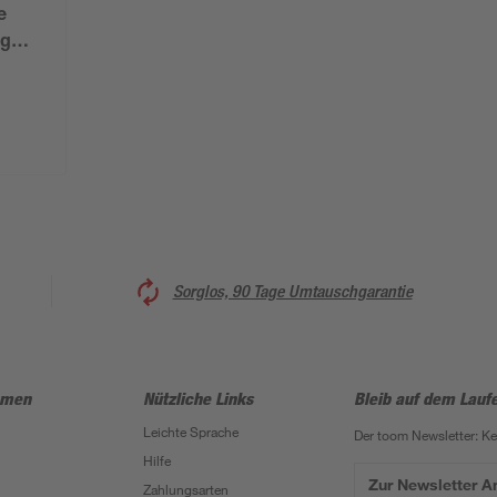
e
ug
120 x
Sorglos, 90 Tage Umtauschgarantie
hmen
Nützliche Links
Bleib auf dem Lauf
Leichte Sprache
Der toom Newsletter: K
Hilfe
Zur Newsletter 
Zahlungsarten