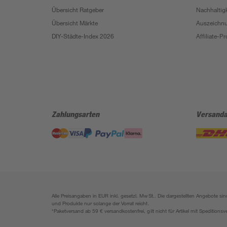
Übersicht Ratgeber
Nachhaltigk
Übersicht Märkte
Auszeichn
DIY-Städte-Index 2026
Affiliate-
Zahlungsarten
Versanda
Alle Preisangaben in EUR inkl. gesetzl. MwSt.. Die dargestellten Angebote 
und Produkte nur solange der Vorrat reicht.
*Paketversand ab 59 € versandkostenfrei, gilt nicht für Artikel mit Speditionsv