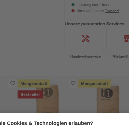
Lieferung nach Hause
Troisdorf
Nicht verfügbar in
Unsere passenden Services
Handwerksservice
Mietgerät
Mengenrabatt
Mengenrabatt
Bestseller