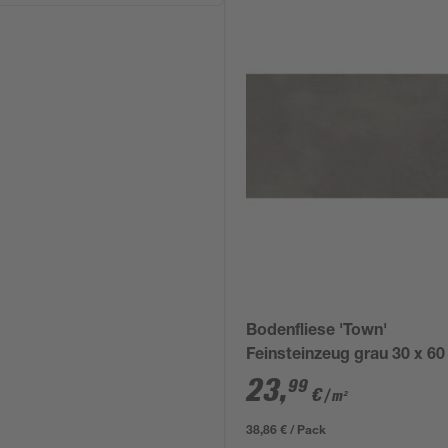
Bodenfliese 'Town'
Feinsteinzeug grau 30 x 60 
cm
23
,
99
€
/ m²
38,86 € / Pack