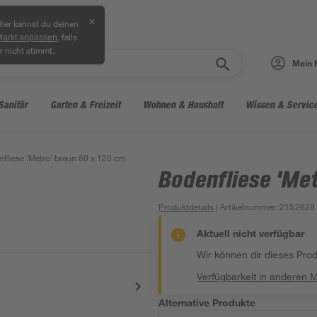
✕
ier kannst du deinen
, falls
Markt anpassen
r nicht stimmt.
Mein 
Sanitär
Garten & Freizeit
Wohnen & Haushalt
Wissen & Servic
fliese 'Metro' braun 60 x 120 cm
Bodenfliese 'Met
Produktdetails
| Artikelnummer
:
2152628
Aktuell nicht verfügbar
Wir können dir dieses Produ
Verfügbarkeit in anderen 
Alternative Produkte