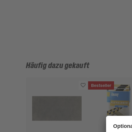
Häufig dazu gekauft
Bestseller