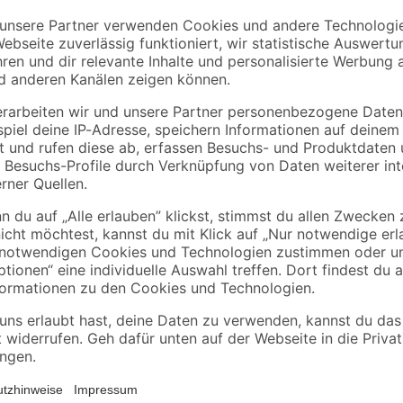
B1
B1
Fliesenkleber flexibel
Fliesen- und
25 kg
Baukleber 25 kg
17
,
7
,
29
89
€
€
0,69 € / Kilogramm
0,32 € / Kilogramm
Diese Bodenfliese macht so einiges
stoßfest. Sie ist im Format 60 x 1
braune Optik, die farblich mit vi
Abriebklasse 4 hat, ist sie für se
Küchen, Terrassen und Treppen gee
Rutschhemmklasse R9 fühlt sich an