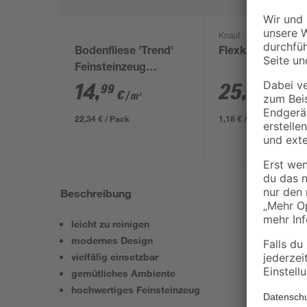
Knauf
Bodenfliese 'Trend'
Flexkleber 22 kg
Feinsteinzeug
anthrazit 30,5 x 61 cm
14
,
25
,
99
99
€
€
/ m²
22,34 € / Pack
1,18 € / Kilogramm
Beschreibung
leicht zu reinigen
modernes Design
vielfälig einsetzbar
gemütliches Ambiente
hochwertiges Feinsteinzeug