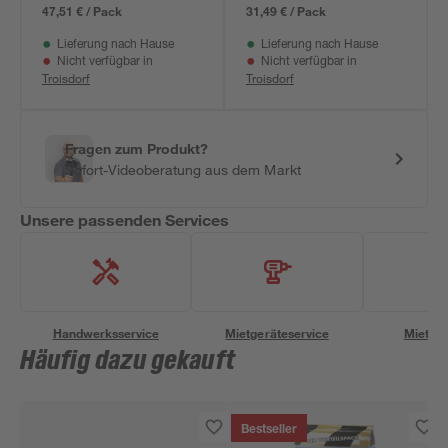
0,9cm
0,85 cm
47,51 € / Pack
31,49 € / Pack
Lieferung nach Hause
Lieferung nach Hause
Nicht verfügbar in
Nicht verfügbar in
Troisdorf
Troisdorf
Fragen zum Produkt?
Sofort-Videoberatung aus dem Markt
Unsere passenden Services
Handwerksservice
Mietgeräteservice
Miettra
Häufig dazu gekauft
Bestseller