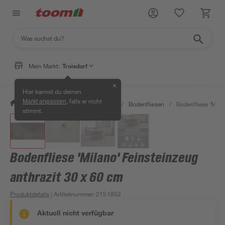
Mein Markt:
Troisdorf
✕
Hier kannst du deinen
, falls er nicht
Markt anpassen
/
Bauen & Renovieren
/
Fliesen
/
Bodenfliesen
/
Bodenfliese 'Mila
stimmt.
Bodenfliese 'Milano' Feinsteinzeug
anthrazit 30 x 60 cm
Produktdetails
| Artikelnummer
:
2151852
Aktuell nicht verfügbar