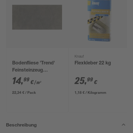
Knauf
Bodenfliese 'Trend'
Flexkleber 22 kg
Feinsteinzeug
anthrazit 30,5 x 61 cm
14
,
25
,
99
99
€
€
/ m²
22,34 € / Pack
1,18 € / Kilogramm
Beschreibung