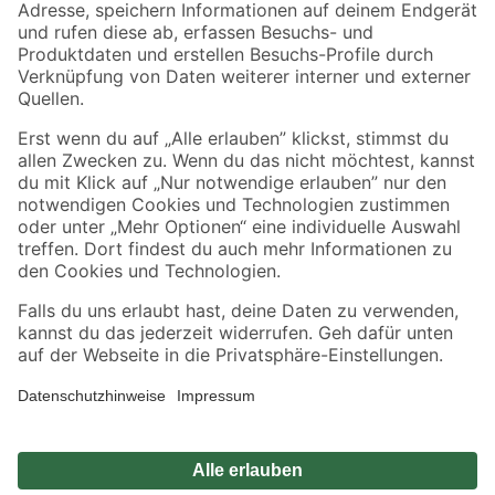
Zahlungsarten
Versandarten
Sicher einkaufen
Jetzt die toom-App herunterladen
Alle Preisangaben in EUR inkl. gesetzl. MwSt.. Die dargestellten Angebote sind unter
Umständen nicht in allen Märkten verfügbar. Die angegebenen Verfügbarkeiten beziehen
sich auf den unter "Mein Markt" ausgewählten toom Baumarkt. Alle Angebote und
Produkte nur solange der Vorrat reicht.
*Paketversand ab 59 € versandkostenfrei, gilt nicht für Artikel mit Speditionsversand, hier
fallen zusätzliche Versandkosten an.
Datenschutz
Privatsphäre
Impressum
AGB
Nutzungsbedingungen
Widerrufsrecht
Vertrag widerrufen