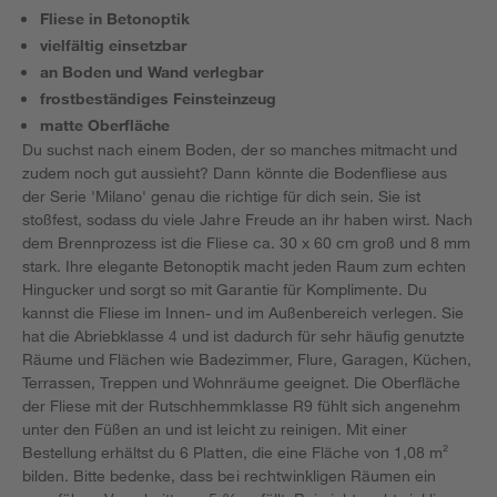
Fliese in Betonoptik
vielfältig einsetzbar
an Boden und Wand verlegbar
frostbeständiges Feinsteinzeug
matte Oberfläche
Du suchst nach einem Boden, der so manches mitmacht und
zudem noch gut aussieht? Dann könnte die Bodenfliese aus
der Serie 'Milano' genau die richtige für dich sein. Sie ist
stoßfest, sodass du viele Jahre Freude an ihr haben wirst. Nach
dem Brennprozess ist die Fliese ca. 30 x 60 cm groß und 8 mm
stark. Ihre elegante Betonoptik macht jeden Raum zum echten
Hingucker und sorgt so mit Garantie für Komplimente. Du
kannst die Fliese im Innen- und im Außenbereich verlegen. Sie
hat die Abriebklasse 4 und ist dadurch für sehr häufig genutzte
Räume und Flächen wie Badezimmer, Flure, Garagen, Küchen,
Terrassen, Treppen und Wohnräume geeignet. Die Oberfläche
der Fliese mit der Rutschhemmklasse R9 fühlt sich angenehm
unter den Füßen an und ist leicht zu reinigen. Mit einer
Bestellung erhältst du 6 Platten, die eine Fläche von 1,08 m²
bilden. Bitte bedenke, dass bei rechtwinkligen Räumen ein