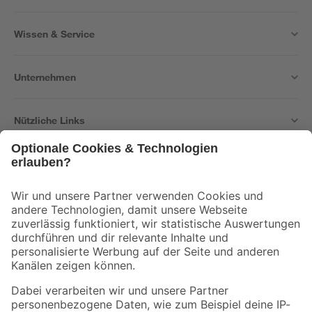
Wissen & Service
Unternehmen
Nützliche Links
Bleib auf dem Laufenden mit unserem Newsletter
Der toom Newsletter: Keine Angebote und Aktionen mehr verpassen!
Zur Newsletter Anmeldung
Folge uns