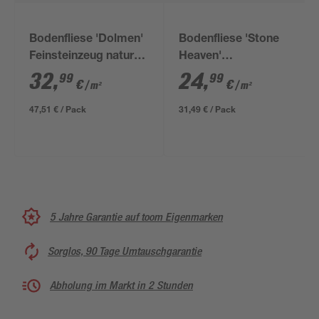
Bodenfliese 'Dolmen'
Bodenfliese 'Stone
Feinsteinzeug natural
Heaven'
60 x 120 x 0,9cm
Feinsteinzeug
32
,
24
,
99
99
€
€
/ m²
/ m²
anthrazit 30 x 60 x
0,85 cm
47,51 € / Pack
31,49 € / Pack
5 Jahre Garantie auf toom Eigenmarken
Sorglos, 90 Tage Umtauschgarantie
Abholung im Markt in 2 Stunden