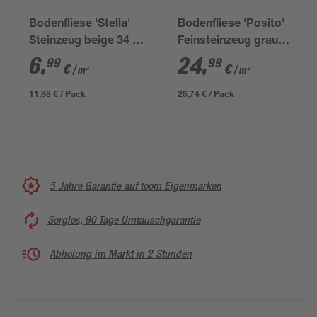
Bodenfliese 'Stella'
Bodenfliese 'Posito'
Steinzeug beige 34 x
Feinsteinzeug grau
34 cm
matt 59,8 x 59,8 cm
6
,
24
,
99
99
€
€
/ m²
/ m²
11,88 € / Pack
26,74 € / Pack
5 Jahre Garantie auf toom Eigenmarken
Sorglos, 90 Tage Umtauschgarantie
Abholung im Markt in 2 Stunden