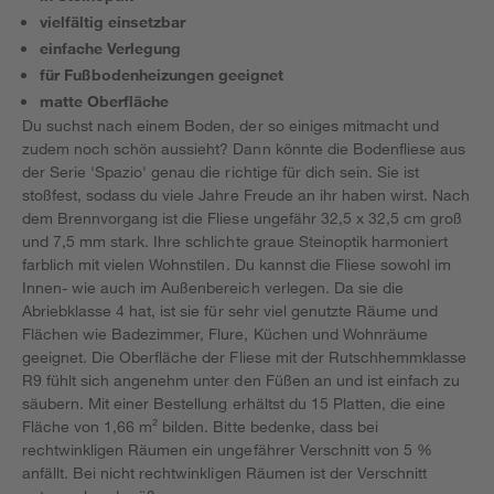
vielfältig einsetzbar
einfache Verlegung
für Fußbodenheizungen geeignet
matte Oberfläche
Du suchst nach einem Boden, der so einiges mitmacht und
zudem noch schön aussieht? Dann könnte die Bodenfliese aus
der Serie 'Spazio' genau die richtige für dich sein. Sie ist
stoßfest, sodass du viele Jahre Freude an ihr haben wirst. Nach
dem Brennvorgang ist die Fliese ungefähr 32,5 x 32,5 cm groß
und 7,5 mm stark. Ihre schlichte graue Steinoptik harmoniert
farblich mit vielen Wohnstilen. Du kannst die Fliese sowohl im
Innen- wie auch im Außenbereich verlegen. Da sie die
Abriebklasse 4 hat, ist sie für sehr viel genutzte Räume und
Flächen wie Badezimmer, Flure, Küchen und Wohnräume
geeignet. Die Oberfläche der Fliese mit der Rutschhemmklasse
R9 fühlt sich angenehm unter den Füßen an und ist einfach zu
säubern. Mit einer Bestellung erhältst du 15 Platten, die eine
Fläche von 1,66 m² bilden. Bitte bedenke, dass bei
rechtwinkligen Räumen ein ungefährer Verschnitt von 5 %
anfällt. Bei nicht rechtwinkligen Räumen ist der Verschnitt