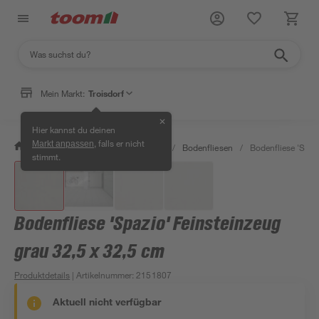
Mein Markt:
Troisdorf
✕
Hier kannst du deinen
, falls er nicht
Markt anpassen
/
Bauen & Renovieren
/
Fliesen
/
Bodenfliesen
/
Bodenfliese 'Spaz
stimmt.
Bodenfliese 'Spazio' Feinsteinzeug
grau 32,5 x 32,5 cm
Produktdetails
| Artikelnummer
:
2151807
Aktuell nicht verfügbar