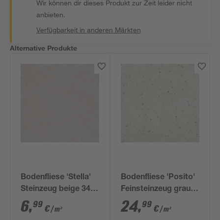
Wir können dir dieses Produkt zur Zeit leider nicht
anbieten.
Verfügbarkeit in anderen Märkten
Alternative Produkte
Bodenfliese 'Stella'
Bodenfliese 'Posito'
Steinzeug beige 34 x
Feinsteinzeug grau
34 cm
matt 59,8 x 59,8 cm
6
,
24
,
99
99
€
€
/ m²
/ m²