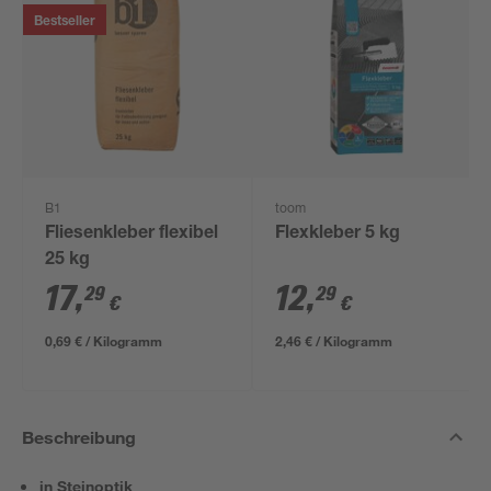
Bestseller
B1
toom
Fliesenkleber flexibel
Flexkleber 5 kg
25 kg
17
,
12
,
29
29
€
€
0,69 € / Kilogramm
2,46 € / Kilogramm
Beschreibung
in Steinoptik