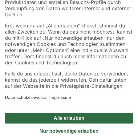
Sicher einkaufen
Jetzt die toom-App herunterladen
Alle Preisangaben in EUR inkl. gesetzl. MwSt.. Die dargestellten Angebote sind unter
Umständen nicht in allen Märkten verfügbar. Die angegebenen Verfügbarkeiten beziehen
sich auf den unter "Mein Markt" ausgewählten toom Baumarkt. Alle Angebote und
Produkte nur solange der Vorrat reicht.
*Paketversand ab 59 € versandkostenfrei, gilt nicht für Artikel mit Speditionsversand, hier
fallen zusätzliche Versandkosten an.
Datenschutz
Privatsphäre
Impressum
AGB
Nutzungsbedingungen
Widerrufsrecht
Vertrag widerrufen
Barrierefreiheit