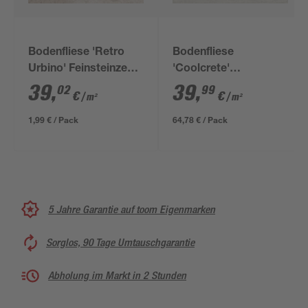
Bodenfliese 'Retro
Bodenfliese
Urbino' Feinsteinzeug
'Coolcrete'
beige 22,5 x 22,5 cm
Feinsteinzeug weiß 90
39
,
39
,
02
99
€
€
/ m²
/ m²
x 90 x 0,9 cm
1,99 € / Pack
64,78 € / Pack
5 Jahre Garantie auf toom Eigenmarken
Sorglos, 90 Tage Umtauschgarantie
Abholung im Markt in 2 Stunden