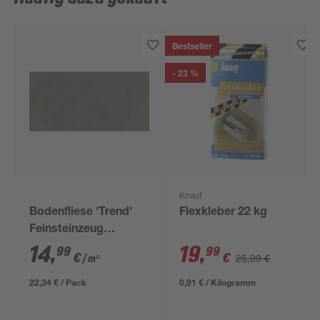
Bestseller
- 23 %
Knauf
Bodenfliese 'Trend'
Flexkleber 22 kg
Feinsteinzeug
anthrazit 30,5 x 61 cm
14
,
19
,
99
99
€
€
25,99 €
/ m²
22,34 € / Pack
0,91 € / Kilogramm