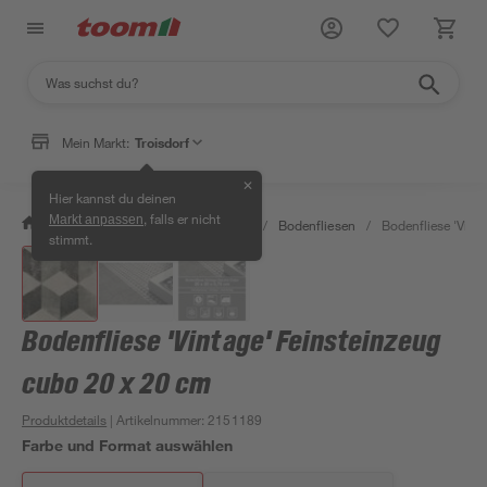
Mein Markt:
Troisdorf
✕
Hier kannst du deinen
, falls er nicht
Markt anpassen
/
Bauen & Renovieren
/
Fliesen
/
Bodenfliesen
/
Bodenfliese 'Vint
stimmt.
Bodenfliese 'Vintage' Feinsteinzeug
cubo 20 x 20 cm
Produktdetails
| Artikelnummer
:
2151189
Farbe und Format auswählen