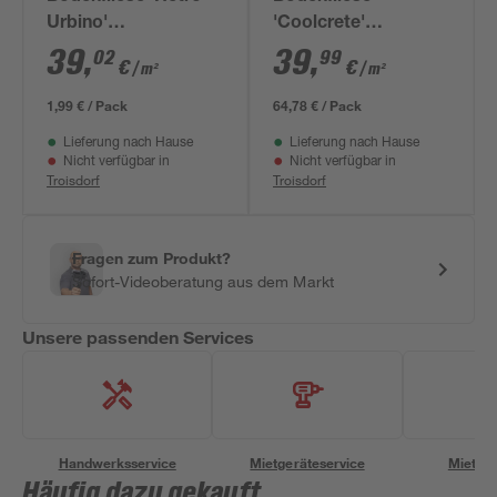
Urbino'
'Coolcrete'
Feinsteinzeug beige
Feinsteinzeug weiß
39
,
39
,
02
99
€
€
/ m²
/ m²
22,5 x 22,5 cm
90 x 90 x 0,9 cm
1,99 € / Pack
64,78 € / Pack
Lieferung nach Hause
Lieferung nach Hause
Nicht verfügbar in
Nicht verfügbar in
Troisdorf
Troisdorf
Fragen zum Produkt?
Sofort-Videoberatung aus dem Markt
Unsere passenden Services
Handwerksservice
Mietgeräteservice
Miettra
Häufig dazu gekauft