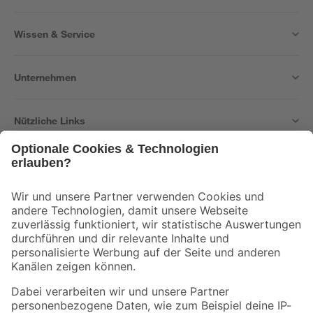
Wissen & Service
Unternehmen
Nützliche Links
Bleib auf dem Laufenden mit unserem Newsletter
Der toom Newsletter: Keine Angebote und Aktionen mehr verpassen!
Zur Newsletter Anmeldung
Folge uns