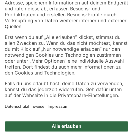
Zahlungsarten
Versandarten
Sicher einkaufen
Jetzt die toom-App herunterladen
Alle Preisangaben in EUR inkl. gesetzl. MwSt.. Die dargestellten Angebote sind unter
Umständen nicht in allen Märkten verfügbar. Die angegebenen Verfügbarkeiten beziehen
sich auf den unter "Mein Markt" ausgewählten toom Baumarkt. Alle Angebote und
Produkte nur solange der Vorrat reicht.
*Paketversand ab 59 € versandkostenfrei, gilt nicht für Artikel mit Speditionsversand, hier
fallen zusätzliche Versandkosten an.
Datenschutz
Privatsphäre
Impressum
AGB
Nutzungsbedingungen
Widerrufsrecht
Vertrag widerrufen