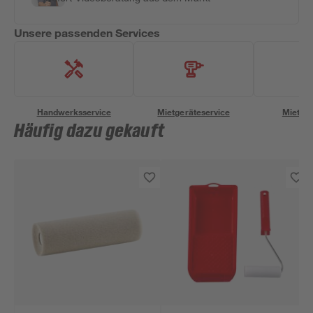
Unsere passenden Services
Handwerksservice
Mietgeräteservice
Miettra
Häufig dazu gekauft