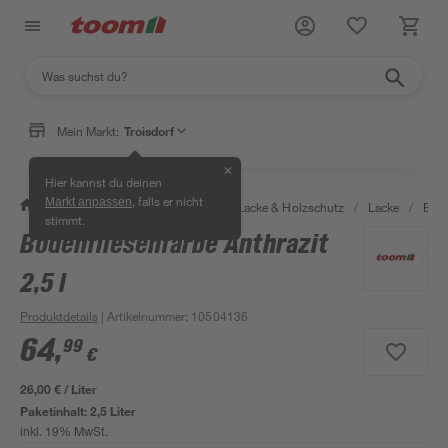
Mein Markt:
Troisdorf
✕
Hier kannst du deinen
, falls er nicht
Markt anpassen
/
Bauen & Renovieren
/
Farben, Lacke & Holzschutz
/
Lacke
/
Bod
stimmt.
Bodenfliesenfarbe Anthrazit
2,5 l
Produktdetails
| Artikelnummer
:
10504136
64
,
99
€
26,00 € / Liter
Paketinhalt:
2,5 Liter
inkl. 19% MwSt.