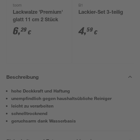
toom
B1
Lackwalze 'Premium'
Lackier-Set 3-teilig
glatt 11 cm 2 Stück
6
,
4
,
29
59
€
€
Beschreibung
hohe Deckkraft und Haftung
unempfindlich gegen haushaltsübliche Reiniger
leicht zu verarbeiten
schnelltrocknend
geruchsarm dank Wasserbasis