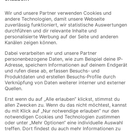
Bleib auf dem Laufenden mit unserem Newsletter
Der toom Newsletter: Keine Angebote und Aktionen mehr verpassen!
Zur Newsletter Anmeldung
Folge uns
Zahlungsarten
Versandarten
Sicher einkaufen
Jetzt die toom-App herunterladen