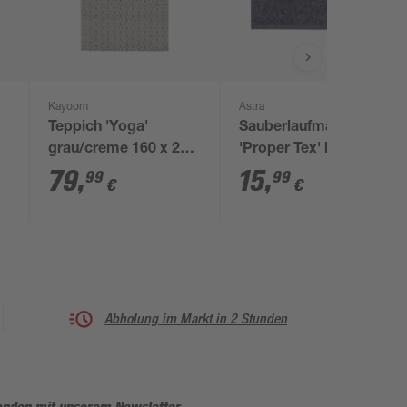
Kayoom
Astra
Teppich 'Yoga'
Sauberlaufmatte
grau/creme 160 x 230
'Proper Tex' blaugrau
cm
40 x 60 cm
79
,
15
,
99
99
€
€
Abholung im Markt in 2 Stunden
enden mit unserem Newsletter