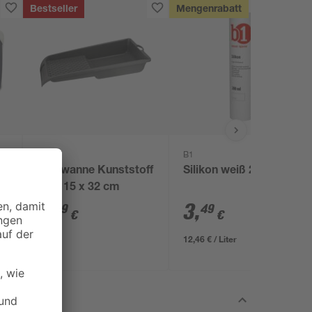
Bestseller
Mengenrabatt
B1
B1
-
Farbwanne Kunststoff
Silikon weiß 280 ml
4
grau 15 x 32 cm
2
,
3
,
69
49
€
€
12,46 € / Liter