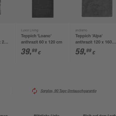
Luxor Living
andiamo
Teppich 'Loano'
Teppich 'Alpa'
x 230
anthrazit 60 x 120 cm
anthrazit 120 x 160
cm
39
,
59
,
99
99
€
€
Sorglos, 90 Tage Umtauschgarantie
hmen
Nützliche Links
Bleib auf dem Lauf