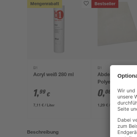
Mengenrabatt
Bestseller
B1
B1
Acryl weiß 280 ml
Abdeckplane
Polyethylen
transparent 4 x 
1
,
0
,
99
06
€
€
/ m²
7,11 € / Liter
1,29 € / Pack
Beschreibung