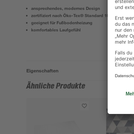
ansprechendes, modernes Design
zertifiziert nach Öko-Tex® Standard 100 - schadst
geeignet für Fußbodenheizung
komfortables Laufgefühl
Eigenschaften
Ähnliche Produkte