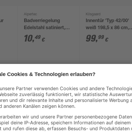
Alpertec
Kilsgaard
ur
Badverriegelung
Innentür 'Typ 42/00'
Edelstahl satiniert,
weiß 198,5 x 86 cm,
rot/weiß
Linksanschlag
10
,
99
,
49
99
€
€
Die hochwertige Bodenpflege von 
anwendbar. Nutzen Sie die Pflege 
Hartbodenreinigergeräte oder zur 
Mittel frischt auf und verleiht b
sorgt die schonende Bodenpflege 