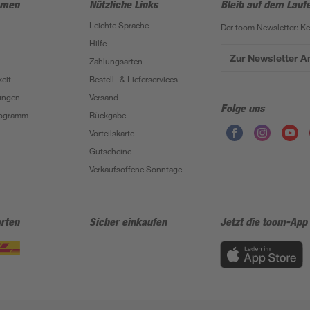
hmen
Nützliche Links
Bleib auf dem Lauf
Leichte Sprache
Der toom Newsletter: K
Hilfe
Zur Newsletter 
Zahlungsarten
eit
Bestell- & Lieferservices
ungen
Versand
Folge uns
Programm
Rückgabe
Vorteilskarte
Gutscheine
Verkaufsoffene Sonntage
rten
Sicher einkaufen
Jetzt die toom-App