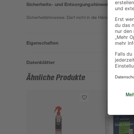
Sicherheits- und Entsorgungshinweise
Sicherheitshinweise: Darf nicht in die Hände von Kinder
Eigenschaften
Datenblätter
Ähnliche Produkte