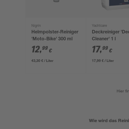
Nigrin
Yachtcare
Helmpolster-Reiniger
Deckreiniger 'De
'Moto-Bike' 300 ml
Cleaner' 1 l
12
,
17
,
99
99
€
€
43,30 € / Liter
17,99 € / Liter
Hier f
Wie wird das Reini