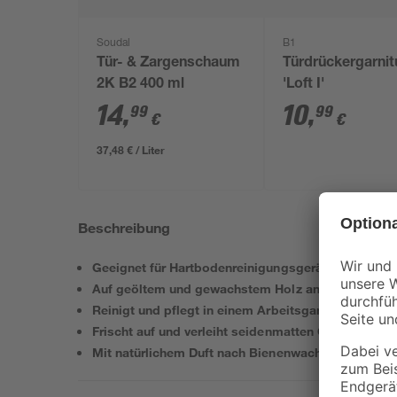
Soudal
B1
Tür- & Zargenschaum
Türdrückergarnit
2K B2 400 ml
'Loft I'
14
,
10
,
99
99
€
€
37,48 € / Liter
Beschreibung
Geeignet für Hartbodenreinigungsgeräte
Auf geöltem und gewachstem Holz anwendbar
Reinigt und pflegt in einem Arbeitsgang
Frischt auf und verleiht seidenmatten Glanz
Mit natürlichem Duft nach Bienenwachs