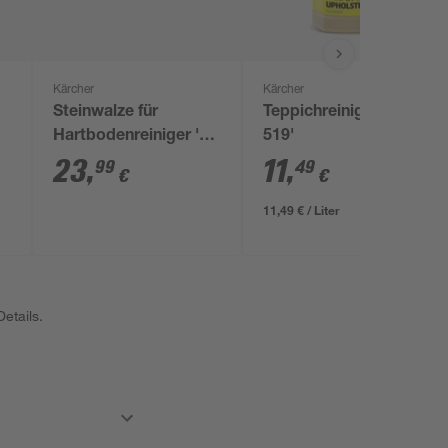
Kärcher
Kärcher
Steinwalze für
Teppichreiniger 'RM
Hartbodenreiniger 'FC
519'
2-4'
23
,
11
,
99
49
€
€
11,49 € / Liter
etails.