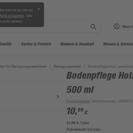
✕
ier kannst du deinen
, falls
Markt anpassen
r nicht stimmt.
Mein 
Sanitär
Garten & Freizeit
Wohnen & Haushalt
Wissen & Servic
hör für Reinigungsmaschinen
/
Reinigungsmittel
/
Bodenpflege Holz gewachst/
Bodenpflege Hol
500 ml
Produktdetails
| Artikelnummer
:
1500976
10
,
99
€
21,98 € / Liter
Paketinhalt:
0,5 Liter