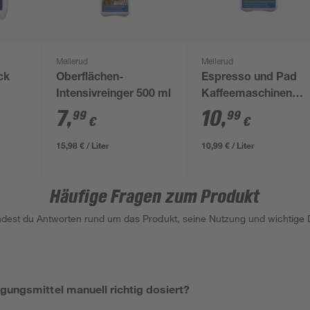
Mellerud
Mellerud
ck
Oberflächen-
Espresso und Pad
Intensivreinger 500 ml
Kaffeemaschinen
Entkalker 1 l
7
,
10
,
99
99
€
€
15,98 € / Liter
10,99 € / Liter
Häufige Fragen zum Produkt
indest du Antworten rund um das Produkt, seine Nutzung und wichtige D
gungsmittel manuell richtig dosiert?