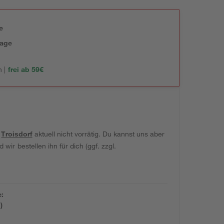
e
tage
 |
frei ab 59€
t
Troisdorf
aktuell nicht vorrätig. Du kannst uns aber
wir bestellen ihn für dich (ggf. zzgl.
e:
)