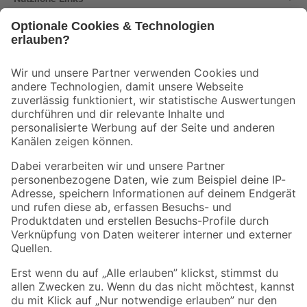
Bleib auf dem Laufenden mit unserem Newsletter
Der toom Newsletter: Keine Angebote und Aktionen mehr verpassen!
Zur Newsletter Anmeldung
Folge uns
Zahlungsarten
Versandarten
Sicher einkaufen
Jetzt die toom-App herunterladen