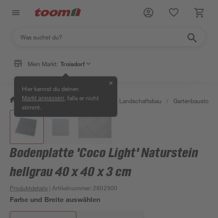
Mein Markt:
Troisdorf
✕
Hier kannst du deinen
, falls er nicht
Markt anpassen
/
Garten & Freizeit
/
Gartenbau & Landschaftsbau
/
Gartenbaustoffe 
stimmt.
Bodenplatte 'Coco Light' Naturstein
hellgrau 40 x 40 x 3 cm
Produktdetails
| Artikelnummer
:
2802900
Farbe und Breite auswählen