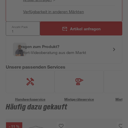
Verfügbarkeit in anderen Märkten
Anzahl: Pack
Artikel anfragen
Fragen zum Produkt?
Sofort-Videoberatung aus dem Markt
Unsere passenden Services
Handwerksservice
Mietgeräteservice
Miettra
Häufig dazu gekauft
- 11 %