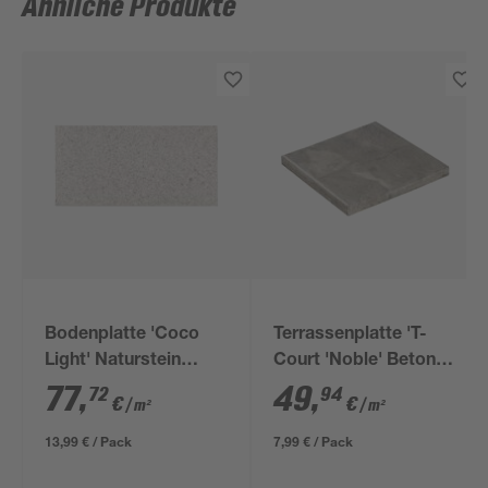
Ähnliche Produkte
Bodenplatte 'Coco
Terrassenplatte 'T-
Light' Naturstein
Court 'Noble' Beton
hellgrau 60 x 60 x 3
schwarz-weiß 40 x 40
77
,
49
,
72
94
€
€
/ m²
/ m²
cm
x 4 cm
13,99 € / Pack
7,99 € / Pack