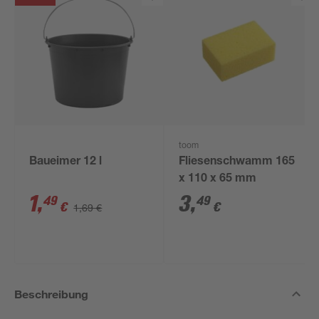
toom
Baueimer 12 l
Fliesenschwamm 165
x 110 x 65 mm
1
,
3
,
49
49
€
€
1,69 €
Beschreibung