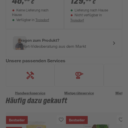
46
,
129
,
€
€
x 35 cm
Keine Lieferung nach
Lieferung nach Hause
Hause
Nicht verfügbar in
Troisdorf
Troisdorf
Verfügbar in
Fragen zum Produkt?
Sofort-Videoberatung aus dem Markt
Unsere passenden Services
Handwerksservice
Mietgeräteservice
Miettra
Häufig dazu gekauft
Bestseller
Bestseller