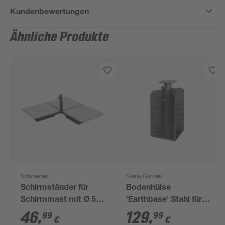
Kundenbewertungen
Ähnliche Produkte
Schneider
Siena Garden
Schirmständer für
Bodenhülse
Schirmmast mit Ø 50
'Earthbase' Stahl für
mm Stahl 105 x 105 x
Ampelschirme
46
,
129
,
99
99
€
€
35 cm