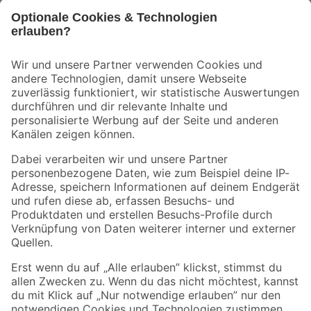
Bleib auf dem Laufenden mit unserem Newsletter
Der toom Newsletter: Keine Angebote und Aktionen mehr verpassen!
Zur Newsletter Anmeldung
Folge uns
Zahlungsarten
Versandarten
Sicher einkaufen
Jetzt die toom-App herunterladen