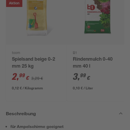
Aktion
toom
B1
Spielsand beige 0-2
Rindenmulch 0-40
mm 25 kg
mm 40 l
2
,
3
,
99
99
€
€
3,29 €
0,12 € / Kilogramm
0,10 € / Liter
Beschreibung
für Ampelschirme geeignet