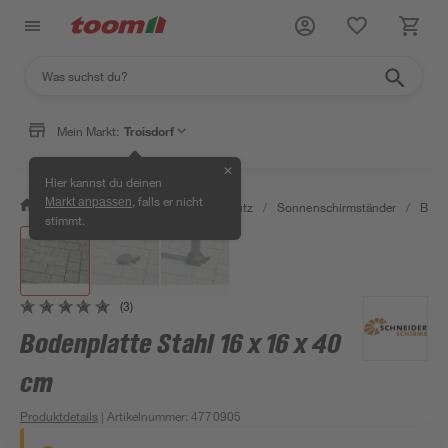
Mein Markt:
Troisdorf
✕
Hier kannst du deinen
, falls er nicht
Markt anpassen
/
Garten & Freizeit
/
Sonnenschutz
/
Sonnenschirmständer
/
Bode
stimmt.
(3)
Bodenplatte Stahl 16 x 16 x 40
cm
Produktdetails
| Artikelnummer
:
4770905