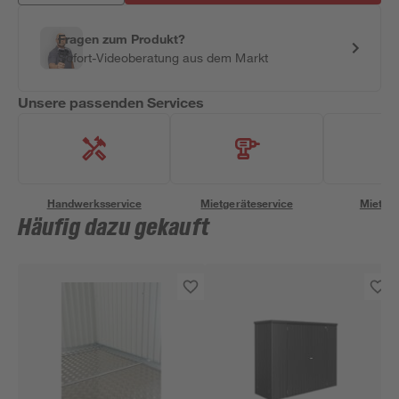
Fragen zum Produkt?
Sofort-Videoberatung aus dem Markt
Unsere passenden Services
Handwerksservice
Mietgeräteservice
Miettra
Häufig dazu gekauft