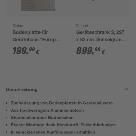
Biohort
Biohort
Bodenplatte für
Geräteschrank 3, 227
Gerätehaus "Europa"
x 83 cm Dunkelgrau
Aluminium 213,5 x
metallic
199
,
899
,
99
00
€
€
69,5 cm
Beschreibung
Zur Verlegung von Bodenplatten in Gerätehäusern
Aus hochwertigem Aluminiumblech
Sturmsicher dank Bodenhaken
Exakte Montage dank Kunststoff-Eckverbindungen
In verschiedenen Ausführungen erhältlich