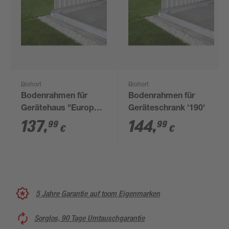
Biohort
Biohort
Bodenrahmen für
Bodenrahmen für
Gerätehaus "Europa"
Geräteschrank '190'
Aluminium 150 x 150
137
,
144
,
99
99
€
€
cm
5 Jahre Garantie auf toom Eigenmarken
Sorglos, 90 Tage Umtauschgarantie