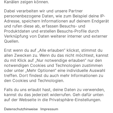
Folge uns
Zahlungsarten
Versandarten
Sicher einkaufen
Jetzt die toom-App herunterladen
Alle Preisangaben in EUR inkl. gesetzl. MwSt.. Die dargestellten Angebote sind unter
Umständen nicht in allen Märkten verfügbar. Die angegebenen Verfügbarkeiten beziehen
sich auf den unter "Mein Markt" ausgewählten toom Baumarkt. Alle Angebote und
Produkte nur solange der Vorrat reicht.
*Paketversand ab 59 € versandkostenfrei, gilt nicht für Artikel mit Speditionsversand, hier