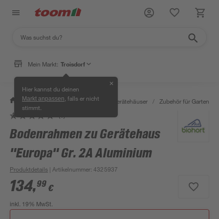
Mein Markt:
Troisdorf
✕
Hier kannst du deinen
, falls er nicht
Markt anpassen
/
Garten & Freizeit
/
Garten- & Gerätehäuser
/
Zubehör für Gartenhäu
stimmt.
(1)
Bodenrahmen zu Gerätehaus
"Europa" Gr. 2A Aluminium
Produktdetails
| Artikelnummer
:
4325937
134
,
99
€
inkl. 19% MwSt.