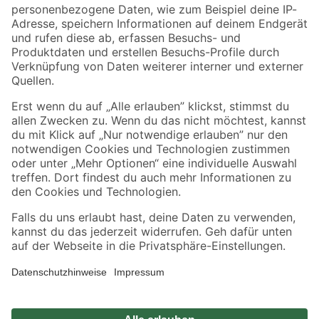
Zahlungsarten
Versandarten
Sicher einkaufen
Jetzt die toom-App herunterladen
Alle Preisangaben in EUR inkl. gesetzl. MwSt.. Die dargestellten Angebote sind unter
Umständen nicht in allen Märkten verfügbar. Die angegebenen Verfügbarkeiten beziehen
sich auf den unter "Mein Markt" ausgewählten toom Baumarkt. Alle Angebote und
Produkte nur solange der Vorrat reicht.
*Paketversand ab 59 € versandkostenfrei, gilt nicht für Artikel mit Speditionsversand, hier
fallen zusätzliche Versandkosten an.
Datenschutz
Privatsphäre
Impressum
AGB