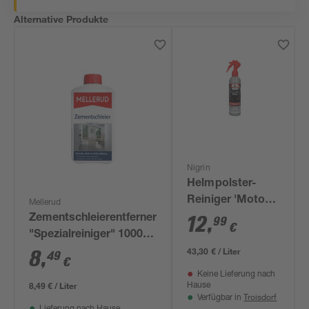
Alternative Produkte
Nigrin
Helmpolster-
Reiniger 'Moto-
Mellerud
Bike' 300 ml
12
,
Zementschleierentferner
99
€
"Spezialreiniger" 1000
43,30 € / Liter
ml
8
,
49
€
Keine Lieferung nach
8,49 € / Liter
Hause
Troisdorf
Verfügbar in