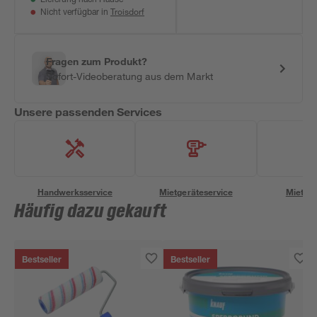
Lieferung nach Hause
Troisdorf
Nicht verfügbar in
Fragen zum Produkt?
Sofort-Videoberatung aus dem Markt
Unsere passenden Services
Handwerksservice
Mietgeräteservice
Miettra
Häufig dazu gekauft
Bestseller
Bestseller