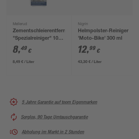
Mellerud
Nigrin
Zementschleierentferner
Helmpolster-Reiniger
"Spezialreiniger" 1000
'Moto-Bike' 300 ml
ml
8
,
12
,
49
99
€
€
8,49 € / Liter
43,30 € / Liter
5 Jahre Garantie auf toom Eigenmarken
Sorglos, 90 Tage Umtauschgarantie
Abholung im Markt in 2 Stunden