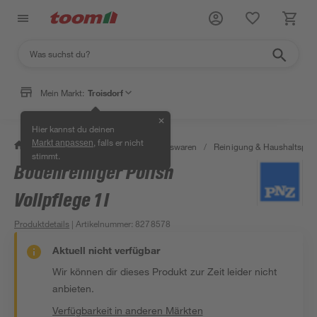
Mein Markt:
Troisdorf
✕
Hier kannst du deinen
, falls er nicht
Markt anpassen
/
Wohnen & Haushalt
/
Haushaltswaren
/
Reinigung & Haushaltspro
stimmt.
Bodenreiniger Polish
Vollpflege 1 l
Produktdetails
| Artikelnummer
:
8278578
Aktuell nicht verfügbar
Wir können dir dieses Produkt zur Zeit leider nicht
anbieten.
Verfügbarkeit in anderen Märkten