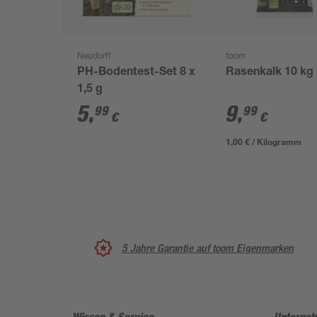
Neudorff
toom
PH-Bodentest-Set 8 x
Rasenkalk 10 kg
1,5 g
5
,
9
,
99
99
€
€
1,00 € / Kilogramm
5 Jahre Garantie auf toom Eigenmarken
Wissen & Service
Unterne