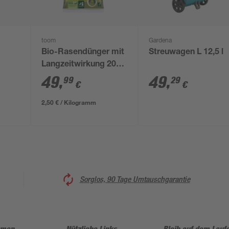
toom
Gardena
Bio-Rasendünger mit
Streuwagen L 12,5 l
Langzeitwirkung 20
kg
49
,
49
,
99
29
€
€
2,50 € / Kilogramm
Sorglos, 90 Tage Umtauschgarantie
hmen
Nützliche Links
Bleib auf dem Lauf