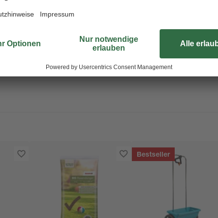
Testberichte sind umfangreich, für
situationsspezifische Handlungse
Weitere Informationen zu den IVAR
umweltanalyse/
.
Bestseller