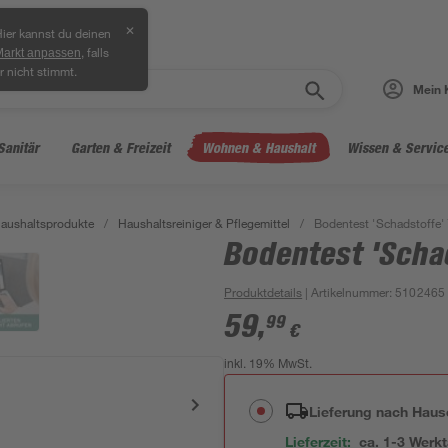
✕
ier kannst du deinen
, falls
Markt anpassen
r nicht stimmt.
Mein 
Sanitär
Garten & Freizeit
Wohnen & Haushalt
Wissen & Servic
aushaltsprodukte
/
Haushaltsreiniger & Pflegemittel
/
Bodentest 'Schadstoffe' 
Bodentest 'Scha
Produktdetails
| Artikelnummer
:
5102465
59
,
99
€
inkl. 19% MwSt.
Lieferung nach Haus
Lieferzeit:
ca. 1-3 Werk