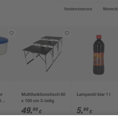
Handwerksservice
Mietgerät
er
Multifunktionstisch 60
Lampenöl klar 1 l
0
x 100 cm 3-teilig
n
49
,
5
,
99
99
€
€