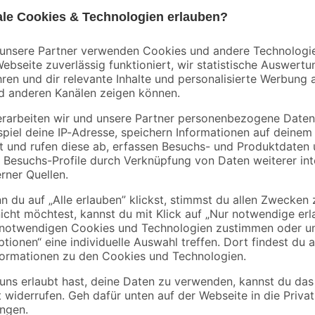
5,99 € / Liter
Mit dem IVARIO Bodentest 'Schads
Schadstoffe untersuchen lassen. S
n sowie Pflanzenschäden
von Nutzpflanzen dar. Dieser Test
anbauen willst, da Schadstoffe wi
auf das Wachstum der Pflanzen ha
en
Verzehr von angebautem Obst und
Set enthält alles, was du für die 
voraus. Nachdem du die Probe zu
hast, nutze einfach das bereits b
direkt in das akkreditierte, deut
und Zeitverzug direkt fachmännisc
dein Ergebnis schon nach ca. 8 Ta