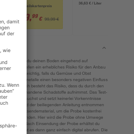
36,63 € / Liter
Vorteilskartenpreis
79
,
99
€
99,99 €
toffe' kannst du deinen Boden eingehend auf
chadstoffe stellen ein erhebliches Risiko für den Anbau
 ist besonders wichtig, falls du Gemüse und Obst
e z.B. Schwermetalle einen besonders negativen Einfluss
ben. Zusätzlich besteht das Risiko, dass du durch den
 Gemüse vorhandene Schadstoffe aufnimmst. Das Test-
Probenahme brauchst und setzt keinerlei Vorkenntnisse
 Hause anhand der beiliegenden Anleitung entnommen
eiliegende Rücksendematerial, um die Probe kostenfrei
sche Labor zu senden. Hier wird die Probe ohne Umwege
h analysiert. Nach Einsendung der Probe erhältst du
gen, du kannst es dann ganz einfach digital abrufen. Die