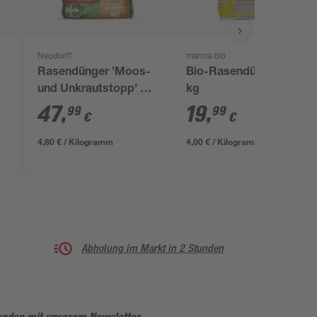
Neudorff
manna bio
Rasendünger 'Moos-
Bio-Rasendünger 5
und Unkrautstopp' 10
kg
kg
47
,
19
,
99
99
€
€
4,80 € / Kilogramm
4,00 € / Kilogramm
Abholung im Markt in 2 Stunden
enden mit unserem Newsletter