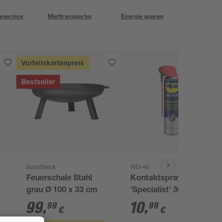
eservice
Miettransporter
Energie sparen
Vorteilskartenpreis
Bestseller
Buschbeck
WD-40
Feuerschale Stahl
Kontaktspray
grau Ø 100 x 33 cm
'Specialist' 300 ml
99
,
10
,
99
99
€
€