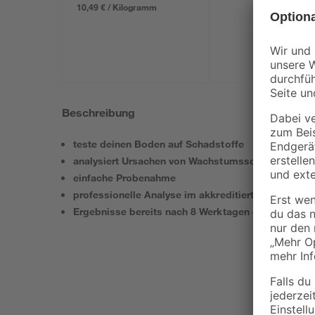
10,49 € / Kilogramm
Beschreibung
teste deinen Boden auf Schadstoffe
analysiert Ursachen von Wachstumsschwierigkeite
einfache Probenahme
professionelle Analyse im akkreditierten Fachlabor
Ergebnisse bereits nach 8 Werktagen digital abruf