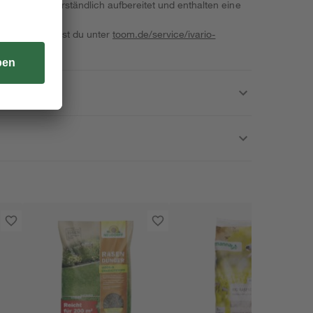
 jedermann verständlich aufbereitet und enthalten eine
mpfehlung.
IO Tests findest du unter
toom.de/service/ivario-