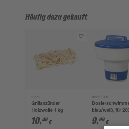
Häufig dazu gekauft
toom
mediPOOL
Grillanzünder
Dosierschwimm
Holzwolle 1 kg
blau/weiß, für 20
g/250 g Tablette
10
,
9
,
49
99
€
€