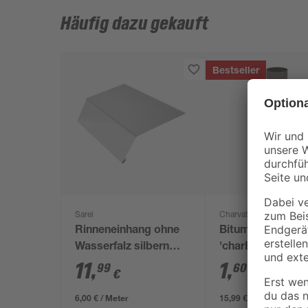
Häufig dazu gekauft
Bestseller
Sarei
Charvat
Rinneneinhang ohne
Bitumen-Dachba
Wasserfalz silbern
'charBIT R333'
200 cm
besandet schwa
11
,
1
,
99
60
€
€
/ m²
100 x 1000 cm
6,00 € / Meter
15,99 € / Pack