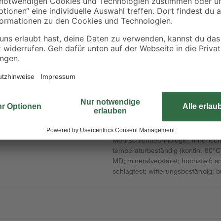
dBlue – das schalldämmende Abw
überzeugt durch seine hervorrag
durchdachtes Komplettsortiment.
Intervalle)
mineralverstärktem Polypropylen
110 gemäß DIN EN 1451-1 ab. Ein b
Anschlussmöglichkeit an herkömml
Übergangsstücke. Darüber hinaus 
gewährleistet somit eine sichere 
Mehrschichttechnologie; Innenschic
temperaturbeständig (kontin. 90°C
MD; mineralverstärkt; hochsteif;
schlagfest; witterungsbeständig; b