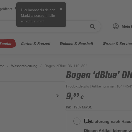
geöffnet
✕
Hier kannst du deinen
, falls
Markt anpassen
er nicht stimmt.
Mein 
Sanitär
Garten & Freizeit
Wohnen & Haushalt
Wissen & Servic
eme
/
Wasserableitung
/
Bogen 'dBlue' DN 110, 30°
Bogen 'dBlue' DN
Produktdetails
| Artikelnummer
:
1044454
9
,
69
€
inkl. 19% MwSt.
Lieferung nach Haus
Diesen Artikel können wir