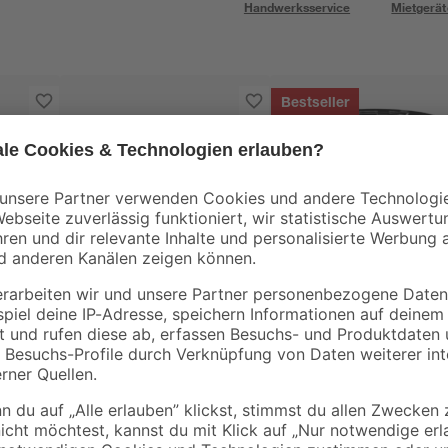
Handwerksservice
Mietgerät
Bestseller
Sarei
MEM
hn
Ortgangblech silbern
Bitumen-Kaltkleber
100 x 0,07 cm
10 kg
rz
7
,
13
,
29
99
€
€
7,29 € / Meter
1,40 € / Kilogramm