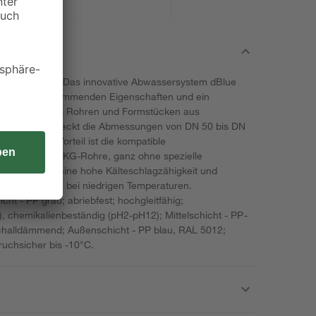
500 cm
assersystem. Das innovative Abwassersystem dBlue
enden schalldämmenden Eigenschaften und ein
 Es besteht aus Rohren und Formstücken aus
 (PP-MD) und deckt die Abmessungen von DN 50 bis DN
esonderer Vorteil ist die kompatible
iche HT- und KG-Rohre, ganz ohne spezielle
bietet dBlue eine hohe Kälteschlagzähigkeit und
Verlegung auch bei niedrigen Temperaturen.
ht - PP grau; abriebfest; hochgleitfähig;
), chemikalienbeständig (pH2-pH12); Mittelschicht - PP-
 schalldämmend; Außenschicht - PP blau, RAL 5012;
ruchsicher bis -10°C.