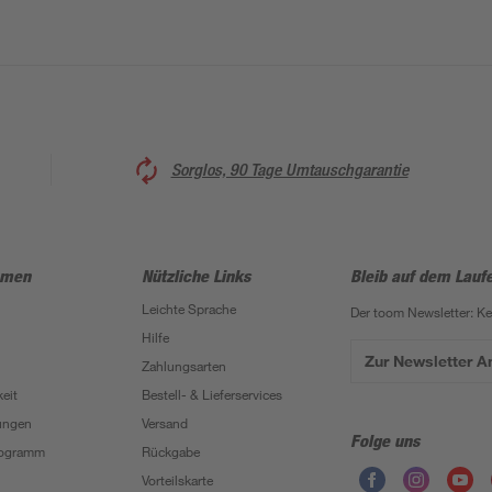
Sorglos, 90 Tage Umtauschgarantie
hmen
Nützliche Links
Bleib auf dem Lauf
Leichte Sprache
Der toom Newsletter: K
Hilfe
Zur Newsletter 
Zahlungsarten
eit
Bestell- & Lieferservices
ungen
Versand
Folge uns
Programm
Rückgabe
Vorteilskarte