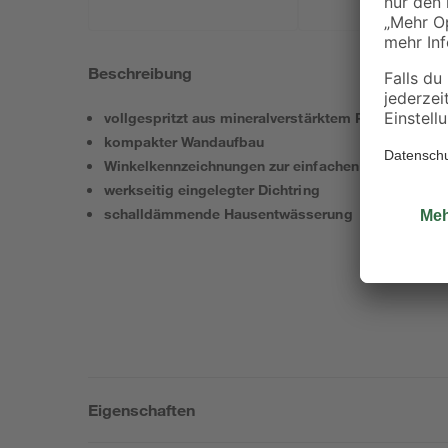
Beschreibung
vollgespritzt aus mineralverstärktem PP-MD
kompakter Wandaufbau
Winkelkennzeichnungen zur einfachen Montage (45° 
werkseitig eingelegter Dichtring
schalldämmende Hausentwässerung
Eigenschaften