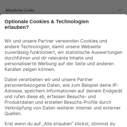
Nützliche Links
Bleib auf dem Laufenden mit unserem Newsletter
Der toom Newsletter: Keine Angebote und Aktionen mehr verpassen!
Zur Newsletter Anmeldung
Folge uns
Zahlungsarten
Versandarten
Sicher einkaufen