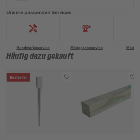
Unsere passenden Services
Handwerksservice
Mietgeräteservice
Miettra
Häufig dazu gekauft
Bestseller