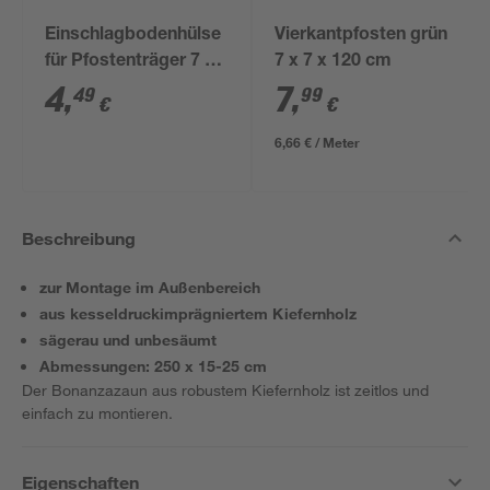
Einschlagbodenhülse
Vierkantpfosten grün
für Pfostenträger 7 x
7 x 7 x 120 cm
7 x 75 cm
4
,
7
,
49
99
€
€
6,66 € / Meter
Beschreibung
zur Montage im Außenbereich
aus kesseldruckimprägniertem Kiefernholz
sägerau und unbesäumt
Abmessungen: 250 x 15-25 cm
Der Bonanzazaun aus robustem Kiefernholz ist zeitlos und
einfach zu montieren.
Eigenschaften