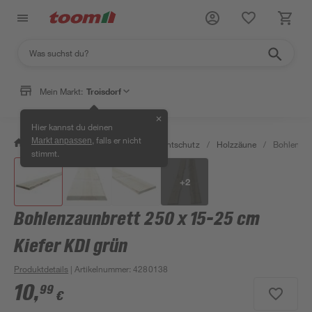
Mein Markt:
Troisdorf
✕
Hier kannst du deinen
, falls er nicht
Markt anpassen
/
Garten & Freizeit
/
Zäune & Sichtschutz
/
Holzzäune
/
Bohlenzau
stimmt.
+
2
Bohlenzaunbrett 250 x 15-25 cm
Kiefer KDI grün
Produktdetails
| Artikelnummer
:
4280138
10
,
99
€