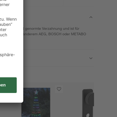
b hat eine DIN genormte Verzahnung und ist für
utter von unter anderem AEG, BOSCH oder METABO