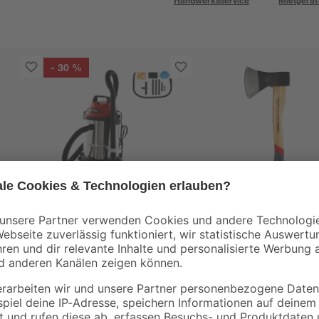
Handwerksservice
Mietgerät
- 30 %
Einhell
toom
l 1 l
Nass- und
Handbeil Hickory
Trockensauger 'TC-
1000 g
VC 1815 S' 1250 W
34
,
23
,
99
99
€
€
49,99 €