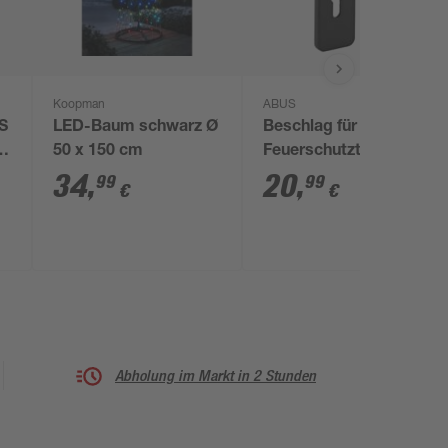
Koopman
ABUS
S
LED-Baum schwarz Ø
Beschlag für
x
50 x 150 cm
Feuerschutztüren
KFG
34
,
20
,
99
99
€
€
Abholung im Markt in 2 Stunden