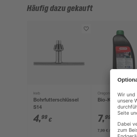
Häufig dazu gekauft
kwb
Oregon®
Bohrfutterschlüssel
Bio-Kettensägenö
S14
4
,
7
,
99
99
€
€
7,99 € / Liter