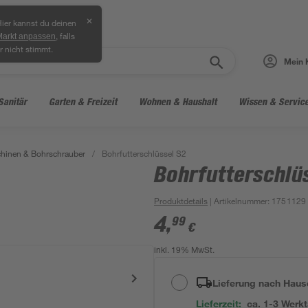
✕
ier kannst du deinen
, falls
Markt anpassen
r nicht stimmt.
Mein 
Sanitär
Garten & Freizeit
Wohnen & Haushalt
Wissen & Servic
hinen & Bohrschrauber
/
Bohrfutterschlüssel S2
Bohrfutterschlü
Produktdetails
| Artikelnummer
:
1751129
4
,
99
€
inkl. 19% MwSt.
Lieferung nach Haus
Lieferzeit:
ca. 1-3 Werk