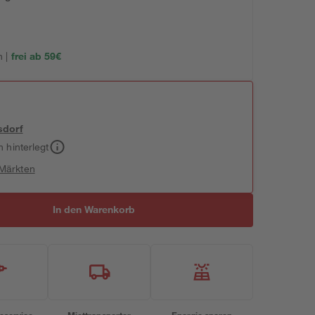
 |
frei ab 59€
sdorf
h hinterlegt
 Märkten
In den Warenkorb