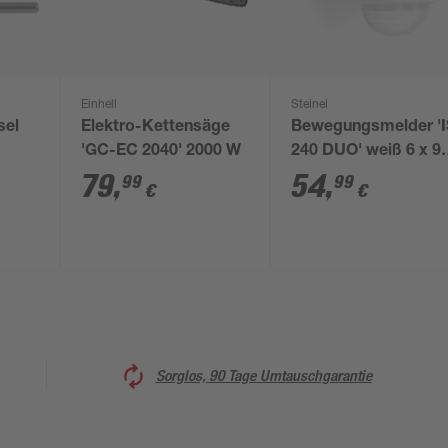
Einhell
Steinel
sel
Elektro-Kettensäge
Bewegungsmelder 'I
'GC-EC 2040' 2000 W
240 DUO' weiß 6 x 9 
10 cm
79
,
54
,
99
99
€
€
Sorglos, 90 Tage Umtauschgarantie