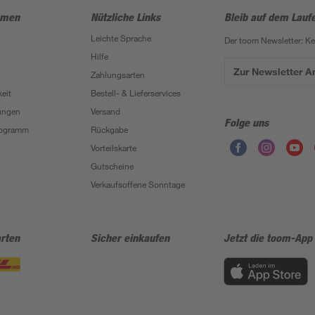
hmen
Nützliche Links
Bleib auf dem Lauf
Leichte Sprache
Der toom Newsletter: K
Hilfe
Zur Newsletter 
Zahlungsarten
eit
Bestell- & Lieferservices
ungen
Versand
Folge uns
Programm
Rückgabe
Vorteilskarte
Gutscheine
Verkaufsoffene Sonntage
rten
Sicher einkaufen
Jetzt die toom-App