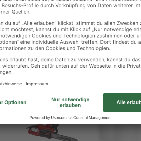
Der Bohrfutterschlüssel S2 von kw
handelsüblichen Zahnkranzbohrf
geeignet.
CH oder METABO