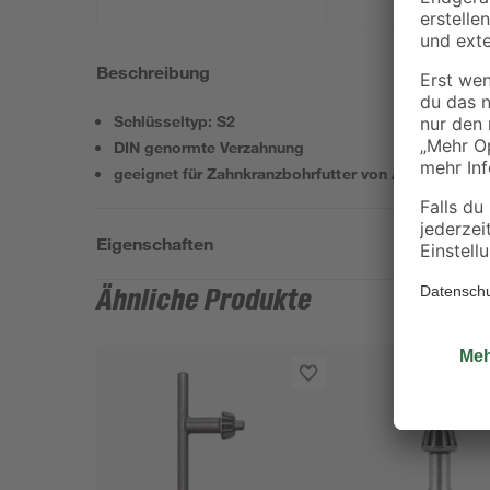
Beschreibung
Schlüsseltyp: S2
DIN genormte Verzahnung
geeignet für Zahnkranzbohrfutter von AEG, BOS
Eigenschaften
Ähnliche Produkte