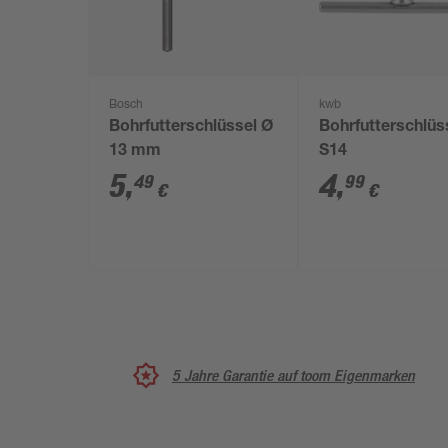
Bosch
kwb
Bohrfutterschlüssel Ø
Bohrfutterschlüs
13 mm
S14
5
,
4
,
49
99
€
€
5 Jahre Garantie auf toom Eigenmarken