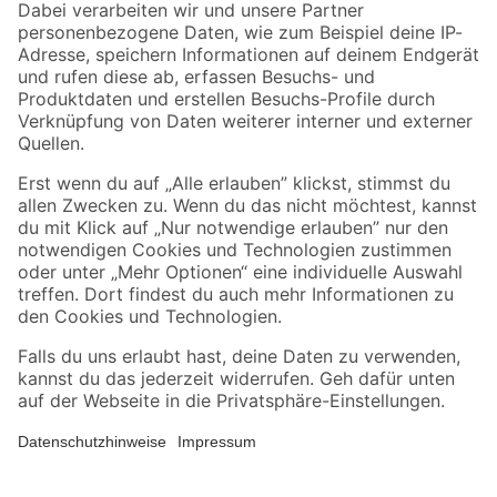
Zahlungsarten
Versandarten
Sicher einkaufen
Jetzt die toom-App herunterladen
Alle Preisangaben in EUR inkl. gesetzl. MwSt.. Die dargestellten Angebote sind unter
Umständen nicht in allen Märkten verfügbar. Die angegebenen Verfügbarkeiten beziehen
sich auf den unter "Mein Markt" ausgewählten toom Baumarkt. Alle Angebote und
Produkte nur solange der Vorrat reicht.
*Paketversand ab 59 € versandkostenfrei, gilt nicht für Artikel mit Speditionsversand, hier
fallen zusätzliche Versandkosten an.