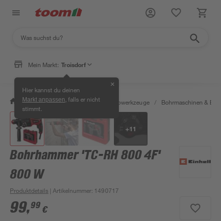
Mein Markt:
Troisdorf
✕
Hier kannst du deinen
, falls er nicht
Markt anpassen
/
Werkstatt & Maschinen
/
Elektrowerkzeuge
/
Bohrmaschinen & Boh
stimmt.
+
11
Bohrhammer 'TC-RH 800 4F'
800 W
Produktdetails
| Artikelnummer
:
1490717
99
,
99
€