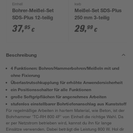
Einhell
kwb
Bohrer-Meißel-Set
Meißel-Set SDS-Plus
SDS-Plus 12-teilig
250 mm 3-teilig
37
,
29
,
95
99
€
€
Beschreibung
4 Funktionen: Bohren/Hammerbohren/Meißeln mit und
ohne Fixierung
Überlastrutschkupplung für erhöhte Anwendersicherheit
ein Positionsschalter für alle Funktionen
große Softgripflächen für angenehmes Arbeiten
stufenlos einstellbarer Bohrtiefenanschlag aus Kunststoff
Für regelmäßige Arbeiten in hartem Material, wie Beton, ist der
Bohrhammer 'TC-RH 800 4F' von Einhell die richtige Wahl. Da
er per Netzstrom betrieben wird, kannst du ihn für lange
Einsätze verwenden. Dabei beträgt die Leistung 800 W. Hol dir