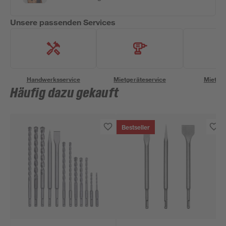
Unsere passenden Services
Handwerksservice
Mietgeräteservice
Miettra
Häufig dazu gekauft
Bestseller